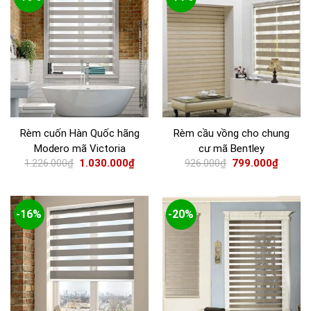
Rèm cuốn Hàn Quốc hãng
Rèm cầu vồng cho chung
Modero mã Victoria
cư mã Bentley
1.226.000
₫
1.030.000
₫
926.000
₫
799.000
₫
-16%
-20%