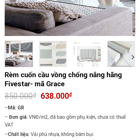
Rèm cuốn cầu vồng chống nắng hãng
Fivestar- mã Grace
850.000
₫
638.000
₫
–
Mã: GR
–
Đơn giá
: VNĐ/m2, đã bao gồm phụ kiện, chưa có thuế
VAT
–
Chất liệu
: Vải phủ nhựa, không bám bụi.