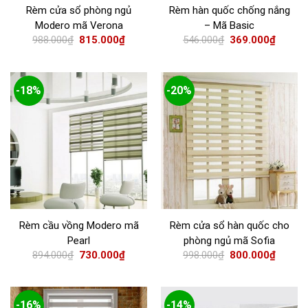
Rèm cửa sổ phòng ngủ
Rèm hàn quốc chống nắng
Modero mã Verona
– Mã Basic
988.000
₫
815.000
₫
546.000
₫
369.000
₫
-18%
-20%
Rèm cầu vồng Modero mã
Rèm cửa sổ hàn quốc cho
Pearl
phòng ngủ mã Sofia
894.000
₫
730.000
₫
998.000
₫
800.000
₫
-16%
-14%