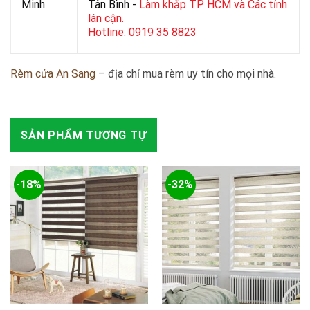
Minh
Tân Bình -
Làm khắp TP HCM và Các tỉnh
lân cận.
Hotline: 0919 35 8823
Rèm cửa An Sang
– địa chỉ mua rèm uy tín cho mọi nhà.
SẢN PHẨM TƯƠNG TỰ
-18%
-32%