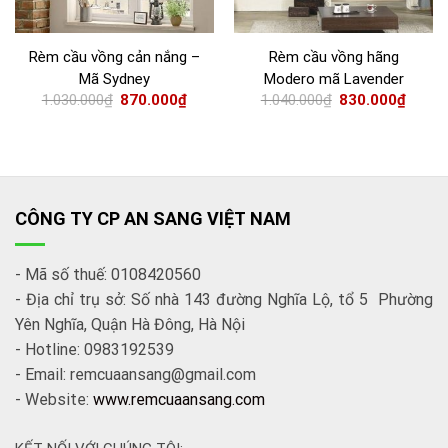
Rèm cầu vồng cản nắng –
Rèm cầu vồng hãng
Mã Sydney
Modero mã Lavender
1.030.000
₫
870.000
₫
1.040.000
₫
830.000
₫
CÔNG TY CP AN SANG VIỆT NAM
- Mã số thuế: 0108420560
- Địa chỉ trụ sở: Số nhà 143 đường Nghĩa Lộ, tổ 5 Phường
Yên Nghĩa, Quận Hà Đông, Hà Nội
- Hotline: 0983192539
- Email: remcuaansang@gmail.com
- Website:
www.remcuaansang.com