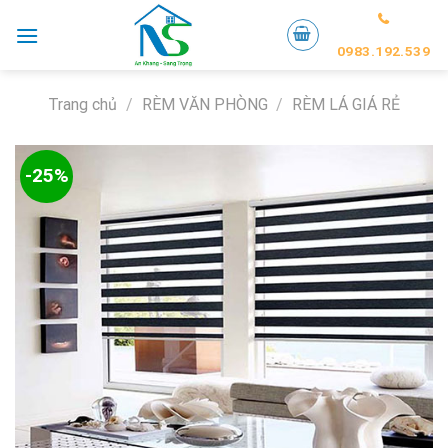
Skip
to
0983.192.539
content
Trang chủ
/
RÈM VĂN PHÒNG
/
RÈM LÁ GIÁ RẺ
-25%