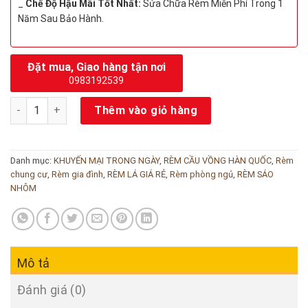
_
Chế Độ Hậu Mãi Tốt Nhất:
Sửa Chữa Rèm Miễn Phí Trong 1
Năm Sau Bảo Hành.
Đặt mua, Giao hàng tận nơi
0983192539
Rèm cuốn cầu vồng chống nắng hãng Fivestar- mã Grace số l
Thêm vào giỏ hàng
Danh mục:
KHUYẾN MẠI TRONG NGÀY
,
RÈM CẦU VỒNG HÀN QUỐC
,
Rèm
chung cư
,
Rèm gia đình
,
RÈM LÁ GIÁ RẺ
,
Rèm phòng ngủ
,
RÈM SÁO
NHÔM
Mô tả
Đánh giá (0)