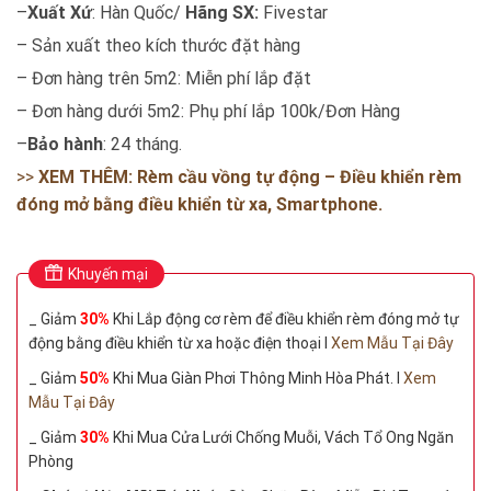
–
Xuất Xứ
: Hàn Quốc/
Hãng SX:
Fivestar
– Sản xuất theo kích thước đặt hàng
– Đơn hàng trên 5m2: Miễn phí lắp đặt
– Đơn hàng dưới 5m2: Phụ phí lắp 100k/Đơn Hàng
–
Bảo hành
: 24 tháng.
>>
XEM THÊM: Rèm cầu vồng tự động – Điều khiển rèm
đóng mở bằng điều khiển từ xa, Smartphone.
Khuyến mại
_ Giảm
30%
Khi Lắp động cơ rèm để điều khiển rèm đóng mở tự
động bằng điều khiển từ xa hoặc điện thoại I
Xem Mẫu Tại Đây
_ Giảm
50%
Khi Mua Giàn Phơi Thông Minh Hòa Phát. I
Xem
Mẫu Tại Đây
_ Giảm
30%
Khi Mua Cửa Lưới Chống Muỗi, Vách Tổ Ong Ngăn
Phòng