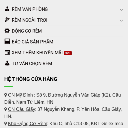
RÈM VĂN PHÒNG
RÈM NGOÀI TRỜI
ĐỘNG CƠ RÈM
BÁO GIÁ SẢN PHẨM
XEM THÊM KHUYẾN MÃI
TƯ VẤN CHỌN RÈM
HỆ THỐNG CỬA HÀNG
CN Mỹ Đình
: Số 9, Đường Nguyễn Văn Giáp (K2), Cầu
Diễn, Nam Từ Liêm, HN.
CN Cầu Giấy
: 37 Nguyễn Khang, P. Yên Hòa, Cầu Giấy,
HN.
Kho Động Cơ Rèm
:
Khu C, nhà C13-08, KĐT Geleximco