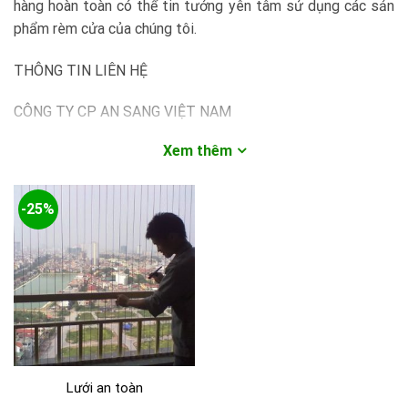
hàng hoàn toàn có thể tin tưởng yên tâm sử dụng các sản
phẩm rèm cửa của chúng tôi.
THÔNG TIN LIÊN HỆ
CÔNG TY CP AN SANG VIỆT NAM
Xem thêm
– Mã số thuế: 0108420560
– Địa chỉ trụ sở: Số nhà 143 đường Nghĩa Lộ, tổ 5 Phường
-25%
Yên Nghĩa, Quận Hà Đông, Hà Nội
– Hotline: 0983 192 539
– Email: remcuaansang@gmail.com
– Website: www.remcuaansang.com
Lưới an toàn