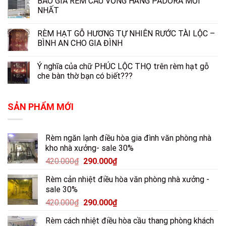
BÁO GIÁ RÈM CẦU VỒNG HÃNG PADORA MỚI
NHẤT
RÈM HẠT GỖ HƯƠNG TỰ NHIÊN RƯỚC TÀI LỘC –
BÌNH AN CHO GIA ĐÌNH
Ý nghĩa của chữ PHÚC LỘC THỌ trên rèm hạt gỗ
che bàn thờ bạn có biết???
SẢN PHẨM MỚI
Rèm ngăn lạnh điều hòa gia đình văn phòng nhà
kho nhà xưởng- sale 30%
420.000
₫
290.000
₫
Rèm cản nhiệt điều hòa văn phòng nhà xưởng -
sale 30%
420.000
₫
290.000
₫
Rèm cách nhiệt điều hòa cầu thang phòng khách