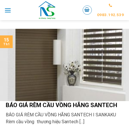
Skip
to
0983.192.539
content
15
Th1
BÁO GIÁ RÈM CẦU VỒNG HÃNG SANTECH
BÁO GIÁ RÈM CẦU VỒNG HÃNG SANTECH I SANKAKU
Rèm cầu vồng thương hiệu Santech [...]