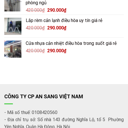
phòng ngủ
420.000
₫
290.000
₫
Lắp rèm cản lạnh điều hòa uy tín giá rẻ
420.000
₫
290.000
₫
Cửa nhựa cản nhiệt điều hòa trong suốt giá rẻ
420.000
₫
290.000
₫
CÔNG TY CP AN SANG VIỆT NAM
- Mã số thuế: 0108420560
- Địa chỉ trụ sở: Số nhà 143 đường Nghĩa Lộ, tổ 5 Phường
Yên Nghĩa, Quận Hà Đông, Hà Nội