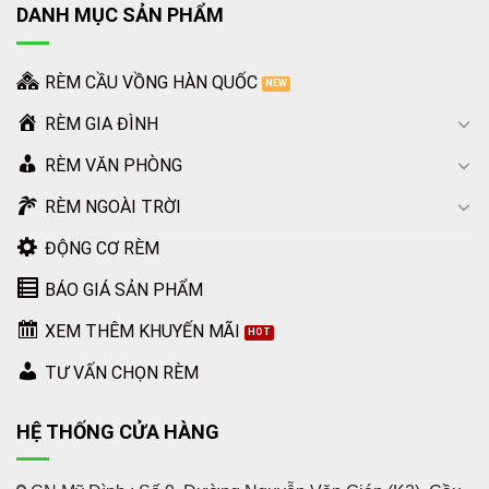
DANH MỤC SẢN PHẨM
RÈM CẦU VỒNG HÀN QUỐC
RÈM GIA ĐÌNH
RÈM VĂN PHÒNG
RÈM NGOÀI TRỜI
ĐỘNG CƠ RÈM
BÁO GIÁ SẢN PHẨM
XEM THÊM KHUYẾN MÃI
TƯ VẤN CHỌN RÈM
HỆ THỐNG CỬA HÀNG