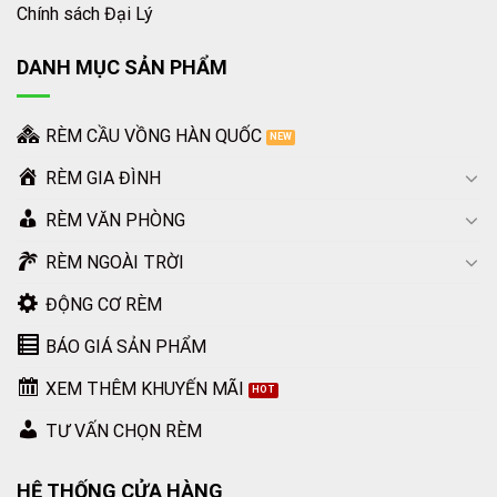
Giặt khô: Trung bình 3 năm giặt 01 lần
Chính sách Đại Lý
Là ở nhiệt độ trung bình
DANH MỤC SẢN PHẨM
Không tẩy trắng
RÈM CẦU VỒNG HÀN QUỐC
Không vắt khô bằng máy
RÈM GIA ĐÌNH
RÈM VĂN PHÒNG
CAM KẾT CỦA CHÚNG TÔI
RÈM NGOÀI TRỜI
100% sản phẩm đúng NGUỒN GỐC, xuất xứ.
ĐỘNG CƠ RÈM
BÁO GIÁ SẢN PHẨM
Phụ kiện, thanh treo rèm cao cấp, bền đẹp.
XEM THÊM KHUYẾN MÃI
Hoàn tiền 100% nếu sản phẩm không đảm bảo chất
TƯ VẤN CHỌN RÈM
luợng.
HỆ THỐNG CỬA HÀNG