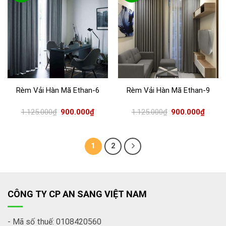
Rèm Vải Hàn Mã Ethan-6
Rèm Vải Hàn Mã Ethan-9
1.125.000
₫
900.000
₫
1.125.000
₫
900.000
₫
Rèm vải Nhập Hàn thêm lớp voan là thêm phần sang
trọng, đẹp tinh tế.
1
2
CÔNG TY CP AN SANG VIỆT NAM
- Mã số thuế: 0108420560