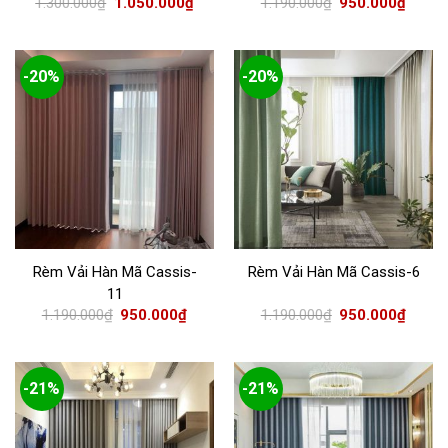
1.300.000
₫
1.050.000
₫
1.190.000
₫
950.000
₫
Chất liệu vải thân thiện với môi trường, an toàn cho sức
khỏe của người sử dụng.
Rèm được may từ chất liệu vải Hàn Quốc vô cùng suôn, đều
-20%
-20%
múi, rất đẹp.
KIỂU MAY RÈM VẢI HÀN
Rèm Vải Hàn Mã Cassis-
Rèm Vải Hàn Mã Cassis-6
11
1.190.000
₫
950.000
₫
1.190.000
₫
950.000
₫
-21%
-21%