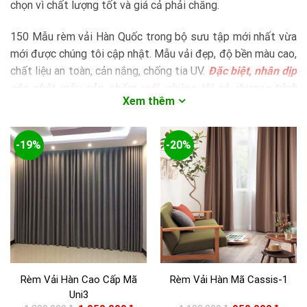
chọn vì chất lượng tốt và giá cả phải chăng.
150 Mẫu rèm vải Hàn Quốc trong bộ sưu tập mới nhất vừa
mới được chúng tôi cập nhật. Mẫu vải đẹp, độ bền màu cao,
chất liệu an toàn, cản nắng, chống tia UV.
Đặc biệt, nhân dịp
cập nhật mẫu sản phẩm mới, chúng tôi có chương trình
Xem thêm
giảm giá 20% đối với tất cả các mẫu sản phẩm rèm vải
Hàn Quốc
. Vui lòng liên hệ với chúng tôi để được hỗ trợ tốt
nhất.
-19%
-20%
Rèm vải Hàn Quốc có nhiều ưu điểm
Vải nhẹ và mỏng hơn so với các loại vải khác nhưng vẫn
đảm bảo đạt độ chống nắng, chống tia UV và cách nhiệt
tốt.
Sợi vải được đan mịn màng với đường dệt sắc sảo, họa tiết
tinh tế. Khi vệ sinh, giặt rèm, vải không bị tưa hay xù và
Rèm Vải Hàn Cao Cấp Mã
Rèm Vải Hàn Mã Cassis-1
chống sờn rách tốt
Uni3