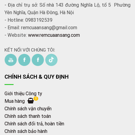
- Địa chỉ trụ sở: Số nhà 143 đường Nghĩa Lộ, tổ 5 Phường
Yên Nghĩa, Quận Hà Đông, Hà Nội
- Hotline: 0983192539
- Email: remcuaansang@gmail.com
- Website:
www.remcuaansang.com
GIÁ RÈM VẢI HÀN
Giá rèm vải nhập Hàn hoặc bất kỳ loại rèm nào cũng phụ
KẾT NỐI VỚI CHÚNG TÔI:
thuộc vào mức độ chống nắng của vải rèm, bên cạnh đó cần
tính đến: sự an toàn cho người dùng,độ suôn đẹp của rèm,
độ bám màu khi thay giặt…
Rèm An Sang
sẽ nêu chi tiết
cho từng mã sản phẩm.
CHÍNH SÁCH & QUY ĐỊNH
Tìm hiểu kỹ về sản phẩm giúp quý khách
Giới thiệu Công ty
chọn được sản phẩm rèm cửa đúng nhu
0
Mua hàng
cầu với giá cả phải chăng.
Chính sách vận chuyển
Chính sách thanh toán
Chính sách đổi trả, hoàn tiền
CÁCH SỬ DỤNG VỆ SINH RÈM VẢI HÀN
Chính sách bảo hành