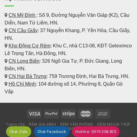
BẢO HÀNH MIỄN PHÍ từ 3 năm – 5 năm vì bất cứ lý
do gì. Cam kết bảo trì TRỌN ĐỜI.
CN Mỹ Đình
: Số 9, Đường Nguyễn Văn Giáp (K2), Cầu
Diễn, Nam Từ Liêm, HN.
Xử lý Bảo Hành trong vòng 24h kể từ khi nhận được
CN Cầu Giấy
: 37 Nguyễn Khang, P. Yên Hòa, Cầu Giấy,
yêu cầu.
HN.
Kho Động Cơ Rèm
:
Khu C, nhà C13-08, KĐT Geleximco
Lê Trọng Tấn, Hà Đông, HN.
CN Long Biên
: 326 Ngô Gia Tự, P. Đức Giang, Long
#5 LỢI ÍCH BẠN CÓ KHI LÀM VIỆC VỚI
CHÚNG TÔI
Biên, HN.
CN Hai Bà Trưng
: 759 Trương Định, Hai Bà Trưng, HN.
Chất lượng CAO NHẤT và luôn RẺ HƠN 10-20% so
Hồ Chí Minh
: 104 đường số 14, Phường 8, Quận Gò
với thị trường.
Vấp
Tư vấn CHÍNH XÁC – ĐÚNG nhu cầu – CHUẨN mẫu
mã – Mang Mẫu tư vấn tại nhà
Trang chủ
RÈM GIA ĐÌNH
RÈM VĂN PHÒNG
RÈM NGOÀI TRỜI
ĐỘNG CƠ RÈM
BÁO GIÁ
TIN TỨC
Chat Zalo
Chat Facebook
Hotline: 0919.358.823
ĐẢM BẢO
công trình thi công ĐÚNG HẠN. Lắp