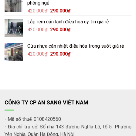
phòng ngủ
420.000
₫
290.000
₫
Lắp rèm cản lạnh điều hòa uy tín giá rẻ
420.000
₫
290.000
₫
Cửa nhựa cản nhiệt điều hòa trong suốt giá rẻ
420.000
₫
290.000
₫
CÔNG TY CP AN SANG VIỆT NAM
- Mã số thuế: 0108420560
- Địa chỉ trụ sở: Số nhà 143 đường Nghĩa Lộ, tổ 5 Phường
Yên Nghĩa, Quận Hà Đông, Hà Nội