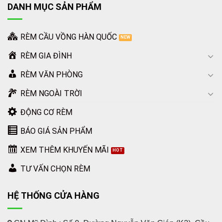
DANH MỤC SẢN PHẨM
RÈM CẦU VỒNG HÀN QUỐC
RÈM GIA ĐÌNH
RÈM VĂN PHÒNG
RÈM NGOÀI TRỜI
ĐỘNG CƠ RÈM
BÁO GIÁ SẢN PHẨM
XEM THÊM KHUYẾN MÃI
TƯ VẤN CHỌN RÈM
HỆ THỐNG CỬA HÀNG