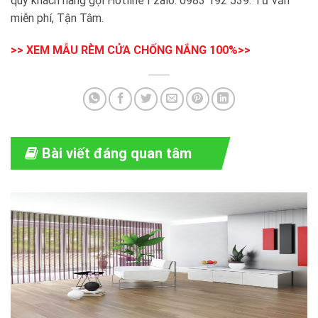
quý khách hàng gọi Hotline I zalo: 0983 192 539. Tư vấn
miễn phí, Tận Tâm.
>> XEM MẪU RÈM CỬA CHỐNG NẮNG 100%>>
Bài viết đáng quan tâm