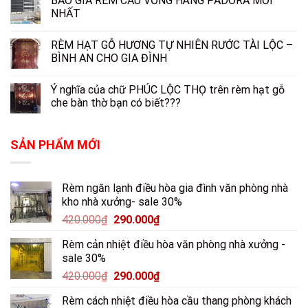
BÁO GIÁ RÈM CẦU VỒNG HÃNG PADORA MỚI
NHẤT
RÈM HẠT GỖ HƯƠNG TỰ NHIÊN RƯỚC TÀI LỘC –
BÌNH AN CHO GIA ĐÌNH
Ý nghĩa của chữ PHÚC LỘC THỌ trên rèm hạt gỗ
che bàn thờ bạn có biết???
SẢN PHẨM MỚI
Rèm ngăn lạnh điều hòa gia đình văn phòng nhà
kho nhà xưởng- sale 30%
420.000
₫
290.000
₫
Rèm cản nhiệt điều hòa văn phòng nhà xưởng -
sale 30%
420.000
₫
290.000
₫
Rèm cách nhiệt điều hòa cầu thang phòng khách