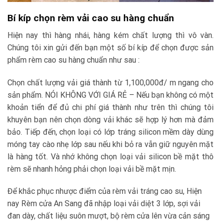
Bí kíp chọn rèm vải cao su hàng chuẩn
Hiện nay thì hàng nhái, hàng kém chất lượng thì vô vàn.
Chúng tôi xin gửi đến bạn một số bí kíp để chọn được sản
phẩm rèm cao su hàng chuẩn như sau :
Chọn chất lượng vải giá thành từ 1,100,000đ/ m ngang cho
sản phẩm. NÓI KHÔNG VỚI GIÁ RẺ – Nếu bạn không có một
khoản tiển để đủ chi phí giá thành như trên thì chúng tôi
khuyên bạn nên chọn dòng vải khác sẽ hợp lý hơn mà đảm
bảo. Tiếp đến, chọn loại có lớp tráng silicon mềm dày dùng
móng tay cào nhẹ lớp sau nếu khi bỏ ra vẫn giữ nguyên mặt
là hàng tốt. Và nhớ không chọn loại vải silicon bề mặt thô
rèm sẽ nhanh hỏng phải chọn loại vải bề mặt mịn.
Để khắc phục nhược điểm của rèm vải tráng cao su, Hiện
nay Rèm cửa An Sang đã nhập loại vải diệt 3 lớp, sợi vải
đan dày, chất liệu suôn mượt, bộ rèm cửa lên vừa cản sáng