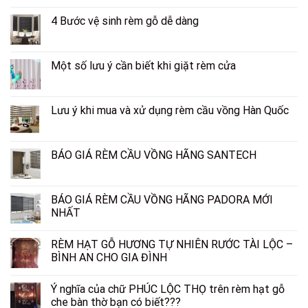
4 Bước vệ sinh rèm gỗ dễ dàng
Một số lưu ý cần biết khi giặt rèm cửa
Lưu ý khi mua và xử dụng rèm cầu vồng Hàn Quốc
BÁO GIÁ RÈM CẦU VỒNG HÃNG SANTECH
BÁO GIÁ RÈM CẦU VỒNG HÃNG PADORA MỚI
NHẤT
RÈM HẠT GỖ HƯƠNG TỰ NHIÊN RƯỚC TÀI LỘC –
BÌNH AN CHO GIA ĐÌNH
Ý nghĩa của chữ PHÚC LỘC THỌ trên rèm hạt gỗ
che bàn thờ bạn có biết???