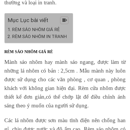
thường và loại in tranh.
Mục Lục bài viết
RÈM SÁO NHÔM GIÁ RẺ
RÈM SÁO NHÔM IN TRANH
RÈM SÁO NHÔM GIÁ RẺ
Mành sáo nhôm hay mành sáo ngang, được làm từ
những lá nhôm có bản : 2,5cm . Mẫu mành này luôn
được sử dụng cho các văn phòng , cơ quan , phòng
khách với không gian hiện đại. Rèm cửa nhôm được
thiết kế đơn giản,có thể chớp lật để điều chỉnh ánh
sáng theo ý muốn của người sử dụng.
Các lá nhôm được sơn màu tĩnh điện nên chống han
gỉ, chịu được nước và độ ẩm cao. Rèm sáo nhôm có