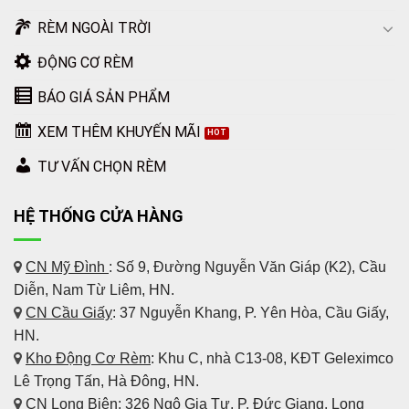
RÈM NGOÀI TRỜI
ĐỘNG CƠ RÈM
BÁO GIÁ SẢN PHẨM
XEM THÊM KHUYẾN MÃI
TƯ VẤN CHỌN RÈM
HỆ THỐNG CỬA HÀNG
CN Mỹ Đình
: Số 9, Đường Nguyễn Văn Giáp (K2), Cầu
Diễn, Nam Từ Liêm, HN.
CN Cầu Giấy
: 37 Nguyễn Khang, P. Yên Hòa, Cầu Giấy,
HN.
Kho Động Cơ Rèm
:
Khu C, nhà C13-08, KĐT Geleximco
Lê Trọng Tấn, Hà Đông, HN.
CN Long Biên
: 326 Ngô Gia Tự, P. Đức Giang, Long