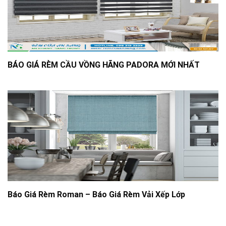
BÁO GIÁ RÈM CẦU VỒNG HÃNG PADORA MỚI NHẤT
Báo Giá Rèm Roman – Báo Giá Rèm Vải Xếp Lớp