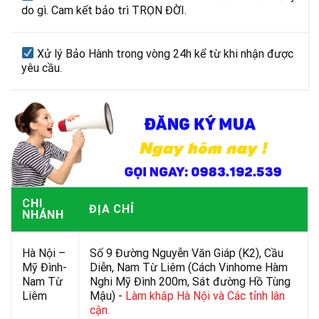
do gì. Cam kết bảo trì TRỌN ĐỜI.
Xử lý Bảo Hành trong vòng 24h kể từ khi nhận được
yêu cầu.
CHI
ĐỊA CHỈ
NHÁNH
Hà Nội –
Số 9 Đường Nguyễn Văn Giáp (K2), Cầu
Mỹ Đình-
Diễn, Nam Từ Liêm (Cách Vinhome Hàm
Nam Từ
Nghi Mỹ Đình 200m, Sát đường Hồ Tùng
Liêm
Mậu) -
Làm khắp Hà Nội và Các tỉnh lân
cận.