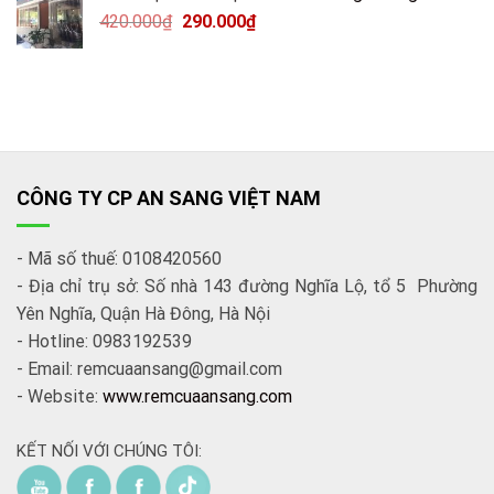
420.000
₫
290.000
₫
CÔNG TY CP AN SANG VIỆT NAM
- Mã số thuế: 0108420560
- Địa chỉ trụ sở: Số nhà 143 đường Nghĩa Lộ, tổ 5 Phường
Yên Nghĩa, Quận Hà Đông, Hà Nội
- Hotline: 0983192539
- Email: remcuaansang@gmail.com
- Website:
www.remcuaansang.com
KẾT NỐI VỚI CHÚNG TÔI: