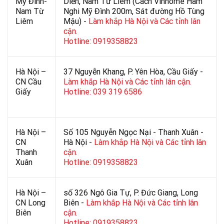
Mỹ Đình-
Diễn, Nam Từ Liêm (Cách Vinhome Hàm
Nam Từ
Nghi Mỹ Đình 200m, Sát đường Hồ Tùng
Liêm
Mậu) -
Làm khắp Hà Nội và Các tỉnh lân
cận.
Hotline: 0919358823
Hà Nội –
37 Nguyễn Khang, P. Yên Hòa, Cầu Giấy -
CN Cầu
Làm khắp Hà Nội và Các tỉnh lân cận.
Giấy
Hotline: 039 319 6586
Hà Nội –
Số 105 Nguyễn Ngọc Nại - Thanh Xuân -
CN
Hà Nội -
Làm khắp Hà Nội và Các tỉnh lân
Thanh
cận.
Xuân
Hotline: 0919358823
Hà Nội –
số 326 Ngô Gia Tự, P. Đức Giang, Long
CN Long
Biên -
Làm khắp Hà Nội và Các tỉnh lân
Biên
cận.
Hotline: 0919358823