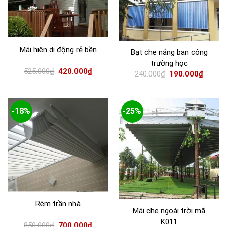
Mái hiên di động rẻ bền
Bạt che nắng ban công
trường học
525.000
₫
420.000
₫
240.000
₫
190.000
₫
-18%
-25%
Rèm trần nhà
Mái che ngoài trời mã
K011
850.000
₫
700.000
₫