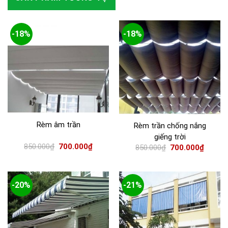
-18%
-18%
Rèm âm trần
Rèm trần chống nắng
giếng trời
850.000
₫
700.000
₫
850.000
₫
700.000
₫
-20%
-21%