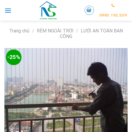
Skip
to
0983.192.539
content
Trang chủ
/
RÈM NGOÀI TRỜI
/
LƯỚI AN TOÀN BAN
CÔNG
-25%