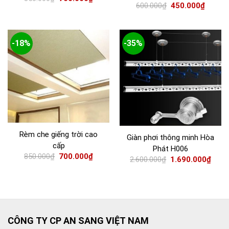
600.000
₫
450.000
₫
-18%
-35%
Rèm che giếng trời cao
Giàn phơi thông minh Hòa
cấp
Phát H006
850.000
₫
700.000
₫
2.600.000
₫
1.690.000
₫
CÔNG TY CP AN SANG VIỆT NAM