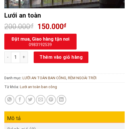
Lưới an toàn
200.000
₫
150.000
₫
Đặt mua, Giao hàng tận nơi
0983192539
Lưới an toàn số lượng
Thêm vào giỏ hàng
Danh mục:
LƯỚI AN TOÀN BAN CÔNG
,
RÈM NGOÀI TRỜI
Từ khóa:
Lưới an toàn ban công
Mô tả