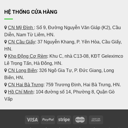
HỆ THỐNG CỬA HÀNG
CN Mỹ Đình
: Số 9, Đường Nguyễn Văn Giáp (K2), Cầu
Diễn, Nam Từ Liêm, HN.
CN Cầu Giấy
: 37 Nguyễn Khang, P. Yên Hòa, Cầu Giấy,
HN.
Kho Động Cơ Rèm
:
Khu C, nhà C13-08, KĐT Geleximco
Lê Trọng Tấn, Hà Đông, HN.
CN Long Biên
: 326 Ngô Gia Tự, P. Đức Giang, Long
Biên, HN.
CN Hai Bà Trưng
: 759 Trương Định, Hai Bà Trưng, HN.
Hồ Chí Minh
: 104 đường số 14, Phường 8, Quận Gò
Vấp