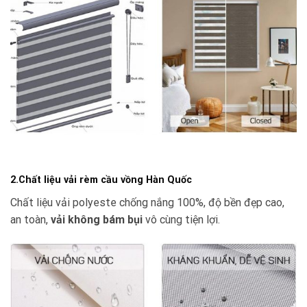
2.Chất liệu vải rèm cầu vồng Hàn Quốc
Chất liệu vải polyeste chống nắng 100%, độ bền đẹp cao,
an toàn,
vải không bám bụi
vô cùng tiện lợi.