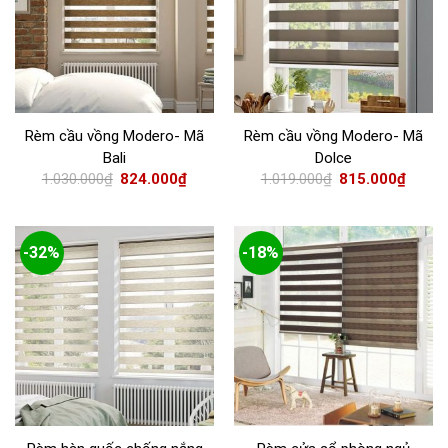
Rèm cầu vồng Modero- Mã
Rèm cầu vồng Modero- Mã
Bali
Dolce
1.030.000
₫
824.000
₫
1.019.000
₫
815.000
₫
-32%
-18%