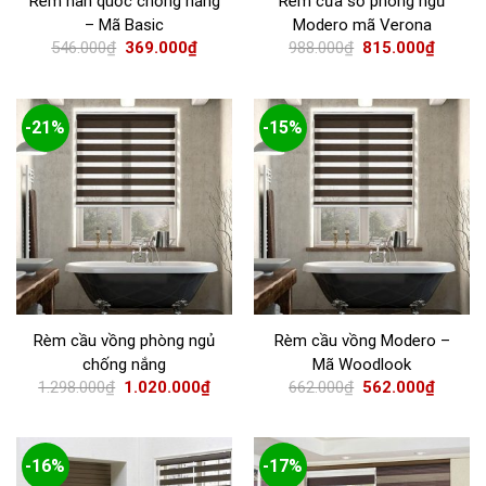
Rèm hàn quốc chống nắng
Rèm cửa sổ phòng ngủ
– Mã Basic
Modero mã Verona
546.000
₫
369.000
₫
988.000
₫
815.000
₫
-21%
-15%
Rèm cầu vồng phòng ngủ
Rèm cầu vồng Modero –
chống nắng
Mã Woodlook
1.298.000
₫
1.020.000
₫
662.000
₫
562.000
₫
-16%
-17%