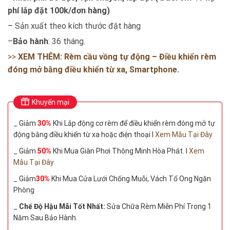
phí lắp đặt 100k/đơn hàng)
– Sản xuất theo kích thước đặt hàng
–
Bảo hành
: 36 tháng.
>>
XEM THÊM: Rèm cầu vồng tự động – Điều khiển rèm
đóng mở bằng điều khiển từ xa, Smartphone.
Khuyến mại
_ Giảm
30%
Khi Lắp động cơ rèm để điều khiển rèm đóng mở tự
động bằng điều khiển từ xa hoặc điện thoại I
Xem Mẫu Tại Đây
_ Giảm
50%
Khi Mua Giàn Phơi Thông Minh Hòa Phát. I
Xem
Mẫu Tại Đây
_ Giảm
30%
Khi Mua Cửa Lưới Chống Muỗi, Vách Tổ Ong Ngăn
Phòng
_
Chế Độ Hậu Mãi Tốt Nhất:
Sửa Chữa Rèm Miễn Phí Trong 1
Năm Sau Bảo Hành.