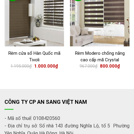
Rèm cửa sổ Hàn Quốc mã
Rèm Modero chống nắng
Tivoli
cao cấp mã Crystal
1.195.000
₫
1.000.000
₫
967.000
₫
800.000
₫
CÔNG TY CP AN SANG VIỆT NAM
- Mã số thuế: 0108420560
- Địa chỉ trụ sở: Số nhà 143 đường Nghĩa Lộ, tổ 5 Phường
Yên Nghĩa, Quận Hà Đông, Hà Nội