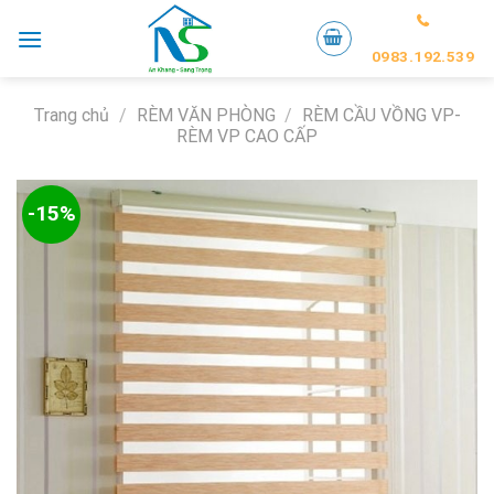
Skip
to
0983.192.539
content
Trang chủ
/
RÈM VĂN PHÒNG
/
RÈM CẦU VỒNG VP-
RÈM VP CAO CẤP
-15%