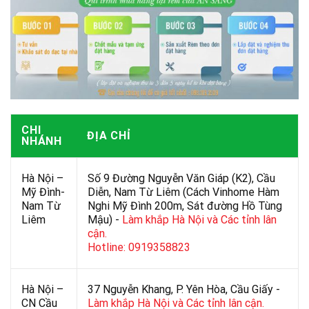
CHI
ĐỊA CHỈ
NHÁNH
Hà Nội –
Số 9 Đường Nguyễn Văn Giáp (K2), Cầu
Mỹ Đình-
Diễn, Nam Từ Liêm (Cách Vinhome Hàm
Nam Từ
Nghi Mỹ Đình 200m, Sát đường Hồ Tùng
Liêm
Mậu) -
Làm khắp Hà Nội và Các tỉnh lân
cận.
Hotline: 0919358823
Hà Nội –
37 Nguyễn Khang, P. Yên Hòa, Cầu Giấy -
CN Cầu
Làm khắp Hà Nội và Các tỉnh lân cận.