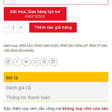
Đặt mua, Giao hàng tận nơi
0983192539
Rèm cầu vồng Hàn Quốc mã Carmen số lượng
Thêm vào giỏ hàng
Danh mục:
RÈM CẦU VỒNG HÀN QUỐC
,
RÈM CẦU VỒNG VP- RÈM VP CAO
CẤP
,
RÈM SÁO NHÔM
Mô tả
Đánh giá (0)
Thông tin thanh toán
Đặc điểm của rèm cầu vồng mà
không loại rèm cửa nào