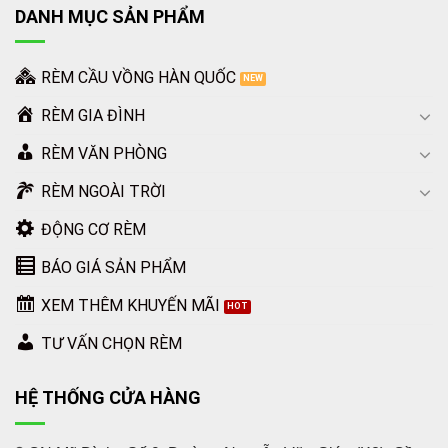
DANH MỤC SẢN PHẨM
RÈM CẦU VỒNG HÀN QUỐC
RÈM GIA ĐÌNH
RÈM VĂN PHÒNG
RÈM NGOÀI TRỜI
ĐỘNG CƠ RÈM
BÁO GIÁ SẢN PHẨM
XEM THÊM KHUYẾN MÃI
TƯ VẤN CHỌN RÈM
HỆ THỐNG CỬA HÀNG