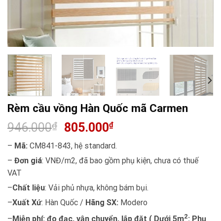
Rèm cầu vồng Hàn Quốc mã Carmen
946.000
₫
805.000
₫
–
Mã:
CM841-843, hệ standard.
–
Đơn giá
: VNĐ/m2, đã bao gồm phụ kiện, chưa có thuế
VAT
–
Chất liệu
: Vải phủ nhựa, không bám bụi.
–
Xuất Xứ
: Hàn Quốc /
Hãng SX:
Modero
2
–
Miễn phí: đo đạc, vận chuyển, lắp đặt ( Dưới 5m
: Phụ