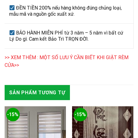
ĐỀN TIỀN 200% nếu hàng không đúng chủng loại,
mẫu mã và nguồn gốc xuất xứ.
BẢO HÀNH MIỄN PHÍ từ 3 năm – 5 năm vì bất cứ
Lý Do gì. Cam kết Bảo Trì TRỌN ĐỜI.
>> XEM THÊM : MỘT SỐ LƯU Ý CẦN BIẾT KHI GIẶT RÈM
CỬA>>
SẢN PHẨM TƯƠNG TỰ
-15%
-15%