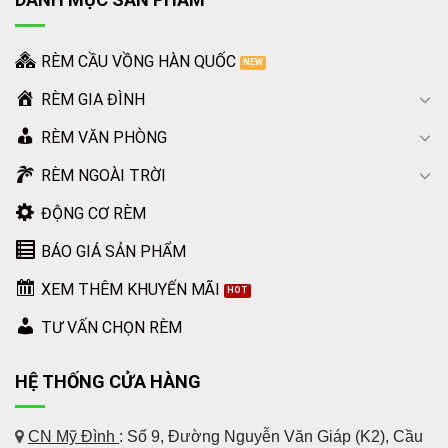
RÈM CẦU VỒNG HÀN QUỐC
RÈM GIA ĐÌNH
RÈM VĂN PHÒNG
RÈM NGOÀI TRỜI
ĐỘNG CƠ RÈM
BÁO GIÁ SẢN PHẨM
XEM THÊM KHUYẾN MÃI
TƯ VẤN CHỌN RÈM
HỆ THỐNG CỬA HÀNG
CN Mỹ Đình
: Số 9, Đường Nguyễn Văn Giáp (K2), Cầu