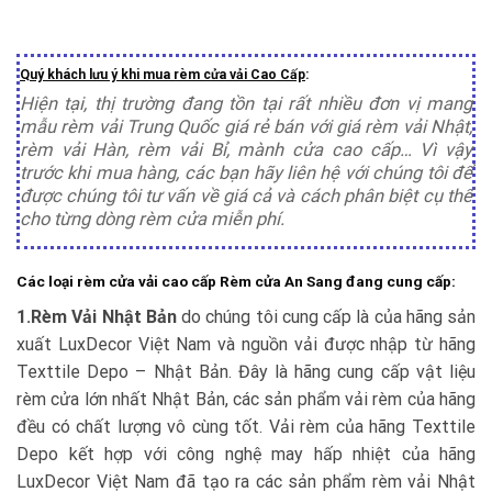
Quý khách lưu ý khi mua rèm cửa vải Cao Cấp
:
Hiện tại, thị trường đang tồn tại rất nhiều đơn vị mang
mẫu rèm vải Trung Quốc giá rẻ bán với giá rèm vải Nhật,
rèm vải Hàn, rèm vải Bỉ, mành cửa cao cấp… Vì vậy
trước khi mua hàng, các bạn hãy liên hệ với chúng tôi để
được chúng tôi tư vấn về giá cả và cách phân biệt cụ thể
cho từng dòng rèm cửa miễn phí.
Các loại rèm cửa vải cao cấp Rèm cửa An Sang đang cung cấp
:
1.Rèm Vải Nhật Bản
do chúng tôi cung cấp là của hãng sản
xuất LuxDecor Việt Nam và nguồn vải được nhập từ hãng
Texttile Depo – Nhật Bản. Đây là hãng cung cấp vật liệu
rèm cửa lớn nhất Nhật Bản, các sản phẩm vải rèm của hãng
đều có chất lượng vô cùng tốt. Vải rèm của hãng Texttile
Depo kết hợp với công nghệ may hấp nhiệt của hãng
LuxDecor Việt Nam đã tạo ra các sản phẩm rèm vải Nhật