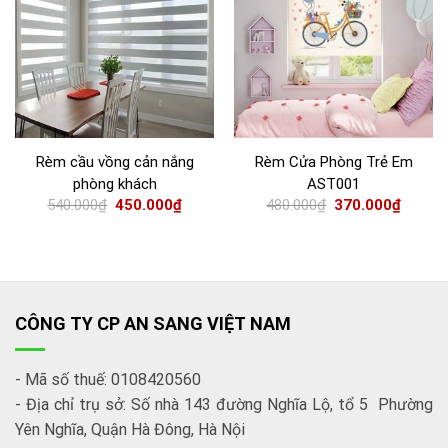
Rèm cầu vồng cản nắng
Rèm Cửa Phòng Trẻ Em
phòng khách
AST001
540.000
₫
450.000
₫
480.000
₫
370.000
₫
CÔNG TY CP AN SANG VIỆT NAM
- Mã số thuế: 0108420560
- Địa chỉ trụ sở: Số nhà 143 đường Nghĩa Lộ, tổ 5 Phường
Yên Nghĩa, Quận Hà Đông, Hà Nội