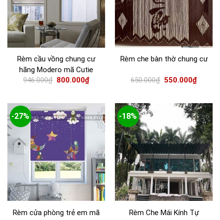
Rèm cầu vồng chung cư
Rèm che bàn thờ chung cư
hãng Modero mã Cutie
946.000
₫
800.000
₫
650.000
₫
550.000
₫
-27%
-18%
Rèm cửa phòng trẻ em mã
Rèm Che Mái Kính Tự