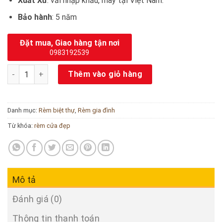
Xuất Xứ
: vải nhập khẩu, may tại Việt Nam.
Bảo hành
: 5 năm
Đặt mua, Giao hàng tận nơi
0983192539
Rèm cửa sang trọng số lượng
Thêm vào giỏ hàng
Danh mục:
Rèm biệt thự
,
Rèm gia đình
Từ khóa:
rèm cửa đẹp
Mô tả
Đánh giá (0)
Thông tin thanh toán