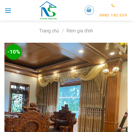
Skip
to
0983.192.539
content
Trang chủ
/
Rèm gia đình
-10%