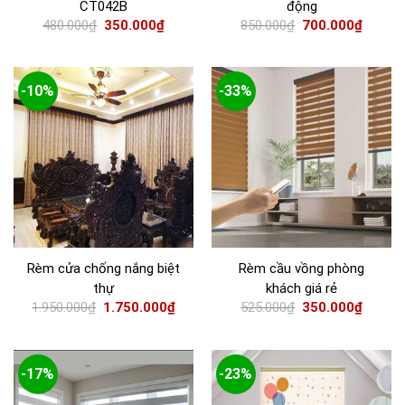
CT042B
động
480.000
₫
350.000
₫
850.000
₫
700.000
₫
-10%
-33%
Rèm cửa chống nắng biệt
Rèm cầu vồng phòng
thự
khách giá rẻ
1.950.000
₫
1.750.000
₫
525.000
₫
350.000
₫
-17%
-23%