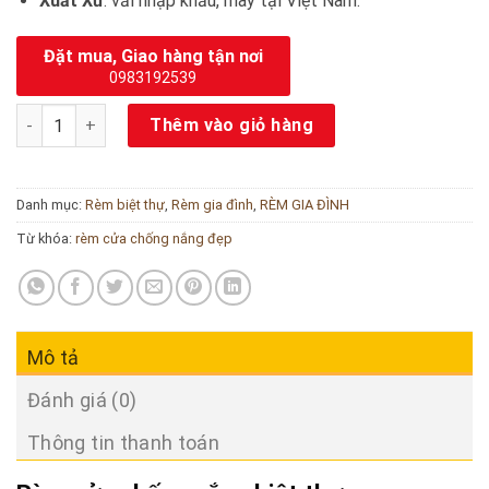
Xuất Xứ
: vải nhập khẩu, may tại Việt Nam.
Đặt mua, Giao hàng tận nơi
0983192539
Rèm cửa chống nắng biệt thự số lượng
Thêm vào giỏ hàng
Danh mục:
Rèm biệt thự
,
Rèm gia đình
,
RÈM GIA ĐÌNH
Từ khóa:
rèm cửa chống nắng đẹp
Mô tả
Đánh giá (0)
Thông tin thanh toán