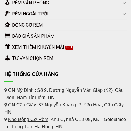
RÈM VĂN PHÒNG
RÈM NGOÀI TRỜI
ĐỘNG CƠ RÈM
BÁO GIÁ SẢN PHẨM
XEM THÊM KHUYẾN MÃI
TƯ VẤN CHỌN RÈM
HỆ THỐNG CỬA HÀNG
CN Mỹ Đình
: Số 9, Đường Nguyễn Văn Giáp (K2), Cầu
Diễn, Nam Từ Liêm, HN.
CN Cầu Giấy
: 37 Nguyễn Khang, P. Yên Hòa, Cầu Giấy,
HN.
Kho Động Cơ Rèm
:
Khu C, nhà C13-08, KĐT Geleximco
Lê Trọng Tấn, Hà Đông, HN.