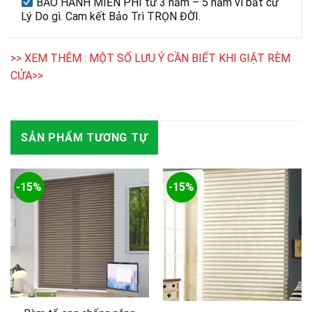
BẢO HÀNH MIỄN PHÍ từ 3 năm – 5 năm vì bất cứ
Lý Do gì. Cam kết Bảo Trì TRỌN ĐỜI.
>> XEM THÊM : MỘT SỐ LƯU Ý CẦN BIẾT KHI GIẶT RÈM
CỬA>>
SẢN PHẨM TƯƠNG TỰ
-15%
-15%