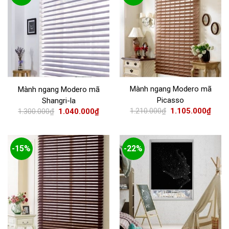
Mành ngang Modero mã
Mành ngang Modero mã
Picasso
Shangri-la
1.210.000
₫
1.105.000
₫
1.300.000
₫
1.040.000
₫
-15%
-22%