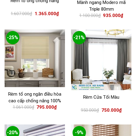
Rèm tổ ong chống nắng
Mành ngang Modero mã
Triple 80mm
1.607.000
₫
1.365.000
₫
1.100.000
₫
935.000
₫
-25%
-21%
Rèm tổ ong ngăn điều hòa
Rèm Cửa Tối Màu
cao cấp chống nắng 100%
1.061.000
₫
795.000
₫
950.000
₫
750.000
₫
-20%
-9%