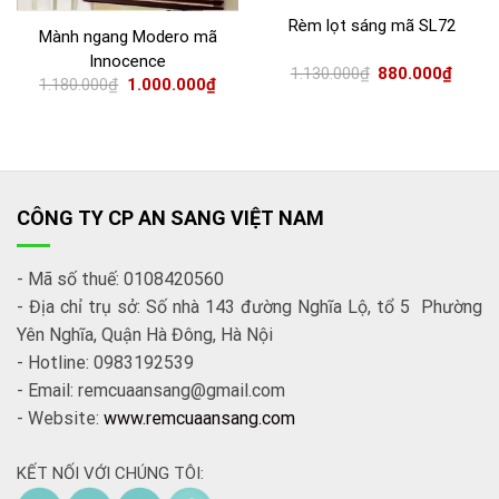
Rèm lọt sáng mã SL72
Mành ngang Modero mã
Innocence
1.130.000
₫
880.000
₫
1.180.000
₫
1.000.000
₫
CÔNG TY CP AN SANG VIỆT NAM
- Mã số thuế: 0108420560
- Địa chỉ trụ sở: Số nhà 143 đường Nghĩa Lộ, tổ 5 Phường
Yên Nghĩa, Quận Hà Đông, Hà Nội
- Hotline: 0983192539
- Email: remcuaansang@gmail.com
- Website:
www.remcuaansang.com
KẾT NỐI VỚI CHÚNG TÔI: