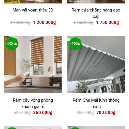
Màn vải voan thêu 3D
Rèm cửa chống nắng cao
cấp
1.330.000
₫
1.200.000
₫
1.950.000
₫
1.750.000
₫
-33%
-18%
Rèm cầu vồng phòng
Rèm Che Mái Kính thông
khách giá rẻ
minh
525.000
₫
350.000
₫
850.000
₫
700.000
₫