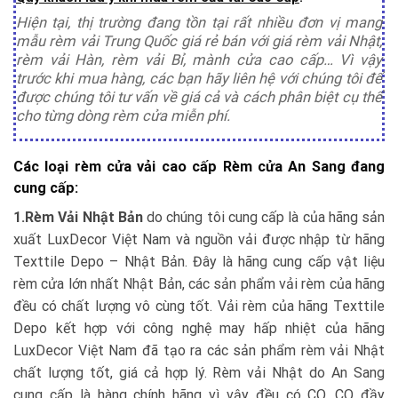
Hiện tại, thị trường đang tồn tại rất nhiều đơn vị mang
mẫu rèm vải Trung Quốc giá rẻ bán với giá rèm vải Nhật,
rèm vải Hàn, rèm vải Bỉ, mành cửa cao cấp… Vì vậy
trước khi mua hàng, các bạn hãy liên hệ với chúng tôi để
được chúng tôi tư vấn về giá cả và cách phân biệt cụ thể
cho từng dòng rèm cửa miễn phí.
Các loại rèm cửa vải cao cấp Rèm cửa An Sang đang
cung cấp
:
1.Rèm Vải Nhật Bản
do chúng tôi cung cấp là của hãng sản
xuất LuxDecor Việt Nam và nguồn vải được nhập từ hãng
Texttile Depo – Nhật Bản. Đây là hãng cung cấp vật liệu
rèm cửa lớn nhất Nhật Bản, các sản phẩm vải rèm của hãng
đều có chất lượng vô cùng tốt. Vải rèm của hãng Texttile
Depo kết hợp với công nghệ may hấp nhiệt của hãng
LuxDecor Việt Nam đã tạo ra các sản phẩm rèm vải Nhật
chất lượng tốt, giá cả hợp lý. Rèm vải Nhật do An Sang
cung cấp là hàng chính hãng vì vậy đều có CO, CQ đầy