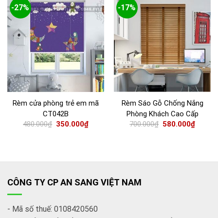
-27%
-17%
Rèm cửa phòng trẻ em mã
Rèm Sáo Gỗ Chống Nắng
CT042B
Phòng Khách Cao Cấp
480.000
₫
350.000
₫
700.000
₫
580.000
₫
CÔNG TY CP AN SANG VIỆT NAM
- Mã số thuế: 0108420560