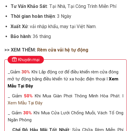
Tư Vấn Khảo Sát
: Tại Nhà, Tại Công Trình Miễn Phí
Thời gian hoàn thiện
: 3 Ngày
Xuất Xứ
: vải nhập khẩu, may tại Việt Nam.
Bảo hành
: 36 tháng
>> XEM THÊM:
Rèm cửa vải hệ tự động
Khuyến mại
_Giảm
30%
Khi Lắp động cơ để điều khiển rèm cửa đóng
mở tự động bằng điều khiển từ xa hoặc điện thoại I
Xem
Mẫu Tại Đây
_ Giảm
50%
Khi Mua Giàn Phơi Thông Minh Hòa Phát. I
Xem Mẫu Tại Đây
_ Giảm
30%
Khi Mua Cửa Lưới Chống Muỗi, Vách Tổ Ong
Ngăn Phòng
_
Chế Độ Hậu Mãi Tốt Nhất:
Sửa Chữa Rèm Miễn Phí