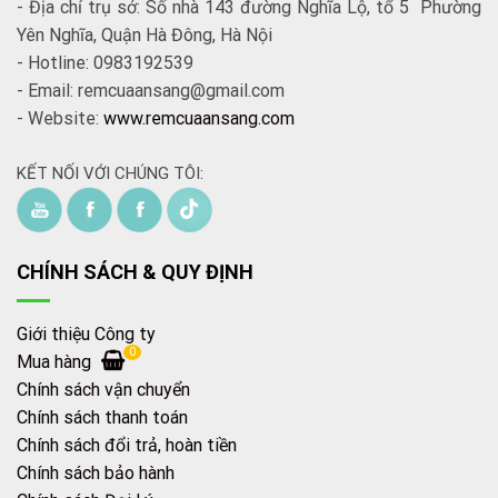
- Địa chỉ trụ sở: Số nhà 143 đường Nghĩa Lộ, tổ 5 Phường
Yên Nghĩa, Quận Hà Đông, Hà Nội
- Hotline: 0983192539
- Email: remcuaansang@gmail.com
- Website:
www.remcuaansang.com
KẾT NỐI VỚI CHÚNG TÔI:
CHÍNH SÁCH & QUY ĐỊNH
Giới thiệu Công ty
0
Mua hàng
Chính sách vận chuyển
Chính sách thanh toán
Chính sách đổi trả, hoàn tiền
Chính sách bảo hành