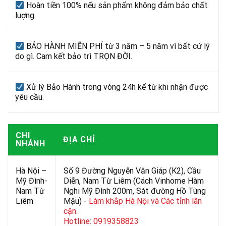
Hoàn tiền 100% nếu sản phẩm không đảm bảo chất
luợng.
BẢO HÀNH MIỄN PHÍ từ 3 năm – 5 năm vì bất cứ lý
do gì. Cam kết bảo trì TRỌN ĐỜI.
Xử lý Bảo Hành trong vòng 24h kể từ khi nhận được
yêu cầu.
CHI
ĐỊA CHỈ
NHÁNH
Hà Nội –
Số 9 Đường Nguyễn Văn Giáp (K2), Cầu
Mỹ Đình-
Diễn, Nam Từ Liêm (Cách Vinhome Hàm
Nam Từ
Nghi Mỹ Đình 200m, Sát đường Hồ Tùng
Liêm
Mậu) -
Làm khắp Hà Nội và Các tỉnh lân
cận.
Hotline: 0919358823