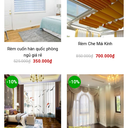
Rèm Che Mái Kính
Rèm cuốn hàn quốc phòng
ngủ giá rẻ
850.000
₫
700.000
₫
525.000
₫
350.000
₫
-10%
-10%