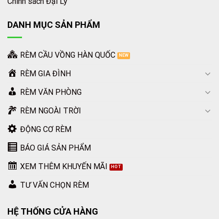
Chính sách Đại Lý
DANH MỤC SẢN PHẨM
RÈM CẦU VỒNG HÀN QUỐC
RÈM GIA ĐÌNH
RÈM VĂN PHÒNG
RÈM NGOÀI TRỜI
ĐỘNG CƠ RÈM
BÁO GIÁ SẢN PHẨM
XEM THÊM KHUYẾN MÃI
TƯ VẤN CHỌN RÈM
HỆ THỐNG CỬA HÀNG