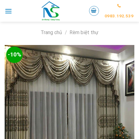
Skip
to
0983.192.539
content
Trang chủ
/
Rèm biệt thự
-10%