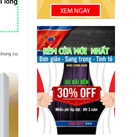
i lòng
chung cư,