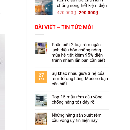
Rèm điều hòa chắn lạnh
chống nóng tiết kiệm điện
.
420.000
₫
290.000
₫
BÀI VIẾT – TIN TỨC MỚI
Phân biệt 2 loại rèm ngăn
lạnh điều hòa chống nóng
mùa hè tiết kiệm 95% điện,
tránh nhầm lẫn bạn cần biết
Sự khác nhau giữa 3 hệ của
27
rèm tổ ong hãng Modero bạn
Th4
cần biết
Top 15 mẫu rèm cầu vồng
chống nắng tốt đây rồi
Những hãng sản xuất rèm
cầu vồng uy tín hiện nay