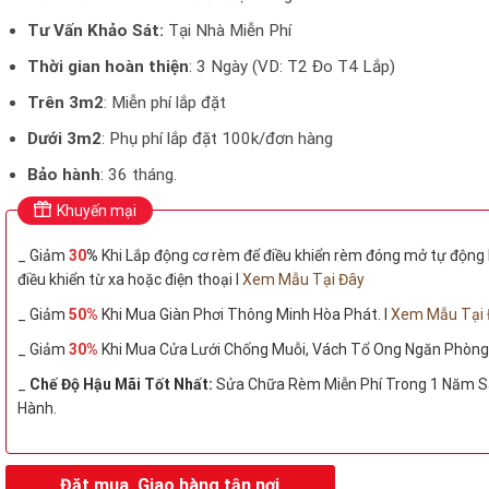
Tư Vấn Khảo Sát:
Tại Nhà Miễn Phí
Thời gian hoàn thiện
: 3 Ngày (VD: T2 Đo T4 Lắp)
Trên 3m2
: Miễn phí lắp đặt
Dưới 3m2
: Phụ phí lắp đặt 100k/đơn hàng
Bảo hành
: 36 tháng.
Khuyến mại
_ Giảm
30
%
Khi Lắp động cơ rèm để điều khiển rèm đóng mở tự động
điều khiển từ xa hoặc điện thoại I
Xem Mẫu Tại Đây
_ Giảm
50%
Khi Mua Giàn Phơi Thông Minh Hòa Phát. I
Xem Mẫu Tại 
_ Giảm
30%
Khi Mua Cửa Lưới Chống Muỗi, Vách Tổ Ong Ngăn Phòng
_
Chế Độ Hậu Mãi Tốt Nhất:
Sửa Chữa Rèm Miễn Phí Trong 1 Năm S
Hành.
Đặt mua, Giao hàng tận nơi