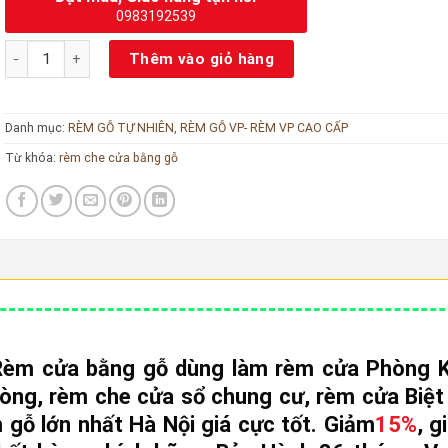
0983192539
Rèm Che Cửa Bằng Gỗ Chống Nắng 100% số lượng
Thêm vào giỏ hàng
Danh mục:
RÈM GỖ TỰ NHIÊN
,
RÈM GỖ VP- RÈM VP CAO CẤP
Từ khóa:
rèm che cửa bằng gỗ
èm cửa bằng gỗ dùng làm rèm cửa Phòng K
òng, rèm che cửa sổ chung cư, rèm cửa Biệ
gỗ lớn nhất Hà Nội giá cực tốt.
Giảm
15%
, g