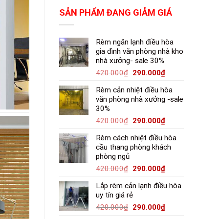
SẢN PHẨM ĐANG GIẢM GIÁ
Rèm ngăn lạnh điều hòa
gia đình văn phòng nhà kho
nhà xưởng- sale 30%
420.000
₫
290.000
₫
Rèm cản nhiệt điều hòa
văn phòng nhà xưởng -sale
30%
420.000
₫
290.000
₫
Rèm cách nhiệt điều hòa
cầu thang phòng khách
phòng ngủ
420.000
₫
290.000
₫
Lắp rèm cản lạnh điều hòa
uy tín giá rẻ
420.000
₫
290.000
₫