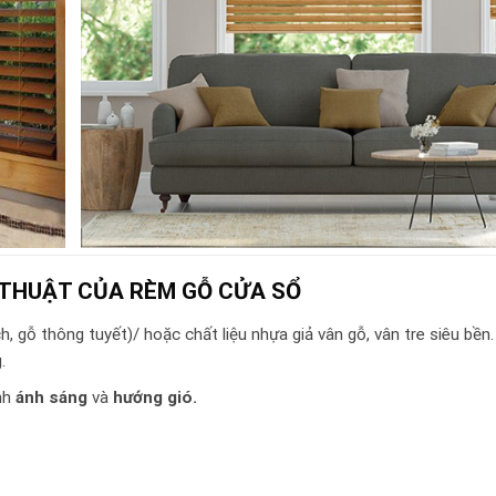
 THUẬT CỦA RÈM GỖ CỬA SỔ
h, gỗ thông tuyết)/ hoặc chất liệu nhựa giả vân gỗ, vân tre siêu bền.
.
ỉnh
ánh sáng
và
hướng gió.