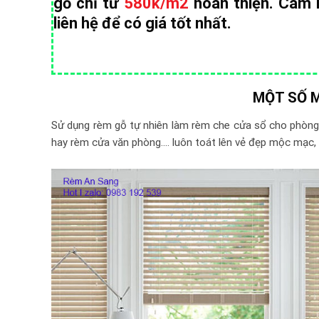
gỗ chỉ từ
580k/m2
hoàn thiện. Cam 
liên hệ để có giá tốt nhất.
MỘT SỐ 
Sử dụng rèm gỗ tự nhiên làm rèm che cửa sổ cho phòng 
hay rèm cửa văn phòng…. luôn toát lên vẻ đẹp mộc mạc, 