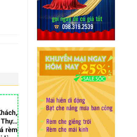
hách,
t Thự…
iá rèm