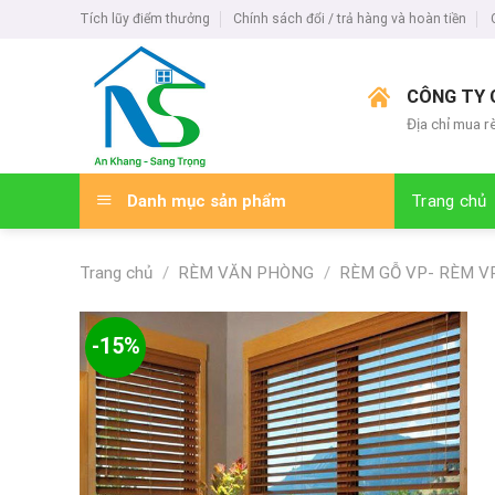
Skip
Tích lũy điểm thưởng
Chính sách đổi / trả hàng và hoàn tiền
to
content
CÔNG TY 
Địa chỉ mua r
Danh mục sản phẩm
Trang chủ
Trang chủ
/
RÈM VĂN PHÒNG
/
RÈM GỖ VP- RÈM V
-15%