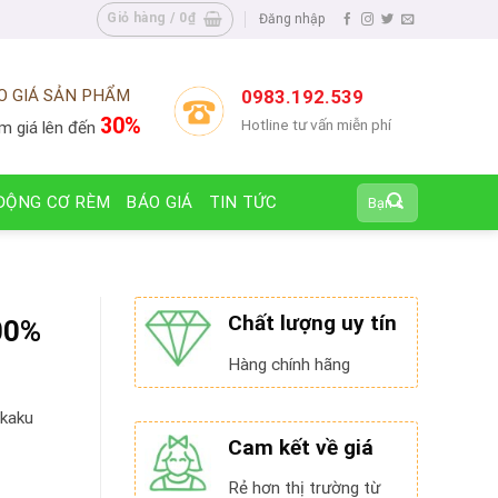
Giỏ hàng /
0
₫
Đăng nhập
O GIÁ SẢN PHẨM
0983.192.539
30%
Hotline tư vấn miễn phí
m giá lên đến
Tìm
ĐỘNG CƠ RÈM
BÁO GIÁ
TIN TỨC
kiếm:
Chất lượng uy tín
00%
Hàng chính hãng
nkaku
Cam kết về giá
Rẻ hơn thị trường từ