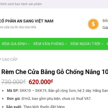
Chính sách bảo hành sản phẩm
CỔ PHẦN AN SANG VIỆT NAM
BÁ
èm cửa Uy tín cho mọi nhà.
Giả
RÈM GIA ĐÌNH
RÈM VĂN PHÒNG
RÈM NGOÀI TRỜI
P CAO CẤP
Rèm Che Cửa Bằng Gỗ Chống Nắng 1
730.000
₫
620.000
₫
Mã SP:
SKK10 – SKK19, Bản gỗ rộng 5cm, hệ 2 dây. Hãng Sa
Đơn giá
: đ/m2, bao gồm phụ kiện, chưa có thuế VAT.
Sản xuất:
Theo kích thước đặt hàng