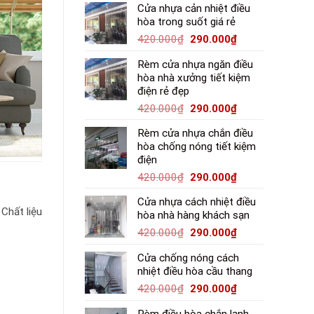
Cửa nhựa cản nhiệt điều
hòa trong suốt giá rẻ
420.000
₫
290.000
₫
Rèm cửa nhựa ngăn điều
hòa nhà xưởng tiết kiệm
điện rẻ đẹp
420.000
₫
290.000
₫
Rèm cửa nhựa chắn điều
hòa chống nóng tiết kiệm
điện
420.000
₫
290.000
₫
Cửa nhựa cách nhiệt điều
 Chất liệu
hòa nhà hàng khách sạn
420.000
₫
290.000
₫
Cửa chống nóng cách
nhiệt điều hòa cầu thang
420.000
₫
290.000
₫