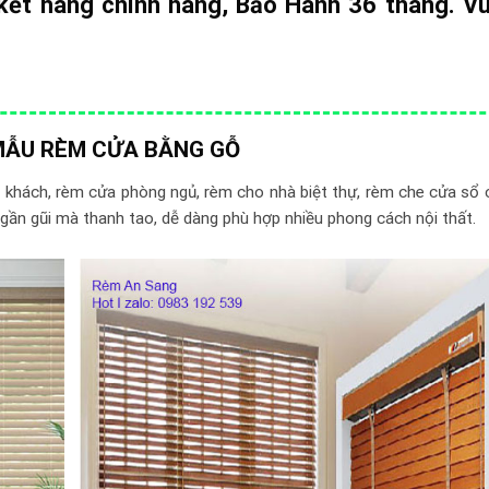
kết hàng chính hãng, Bảo Hành 36 tháng. Vu
MẪU RÈM CỬA BẰNG GỖ
khách, rèm cửa phòng ngủ, rèm cho nhà biệt thự, rèm che cửa sổ 
gần gũi mà thanh tao, dễ dàng phù hợp nhiều phong cách nội thất.