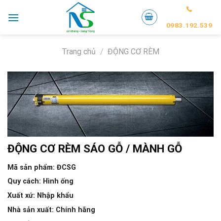
Skip
to
0983.192.539
content
Trang chủ
/
ĐỘNG CƠ RÈM
ĐỘNG CƠ RÈM SÁO GỖ / MÀNH GỖ
Mã sản phẩm
: ĐCSG
Quy cách
: Hình ống
Xuất xứ
: Nhập khẩu
Nhà sản xuất
: Chính hãng