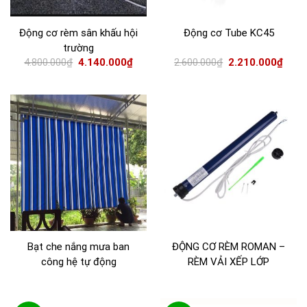
Động cơ rèm sân khấu hội
Động cơ Tube KC45
trường
4.800.000
₫
4.140.000
₫
2.600.000
₫
2.210.000
₫
Bạt che nắng mưa ban
ĐỘNG CƠ RÈM ROMAN –
công hệ tự động
RÈM VẢI XẾP LỚP