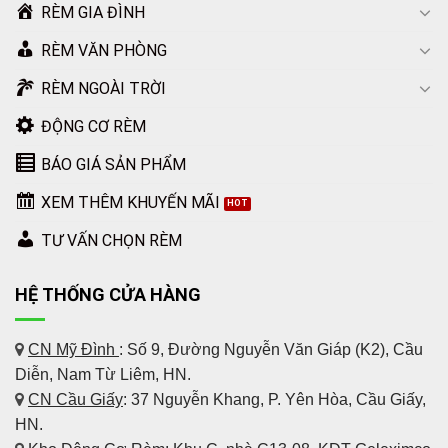
RÈM GIA ĐÌNH
RÈM VĂN PHÒNG
RÈM NGOÀI TRỜI
ĐỘNG CƠ RÈM
BÁO GIÁ SẢN PHẨM
XEM THÊM KHUYẾN MÃI
TƯ VẤN CHỌN RÈM
HỆ THỐNG CỬA HÀNG
CN Mỹ Đình
: Số 9, Đường Nguyễn Văn Giáp (K2), Cầu
Diễn, Nam Từ Liêm, HN.
CN Cầu Giấy
: 37 Nguyễn Khang, P. Yên Hòa, Cầu Giấy,
HN.