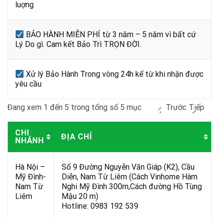
luợng
BẢO HÀNH MIỄN PHÍ từ 3 năm – 5 năm vì bất cứ
Lý Do gì. Cam kết Bảo Trì TRỌN ĐỜI.
Xử lý Bảo Hành Trong vòng 24h kể từ khi nhận được
yêu cầu
Đang xem 1 đến 5 trong tổng số 5 mục
Trước
Tiếp
CHI
ĐỊA CHỈ
NHÁNH
Hà Nội –
Số 9 Đường Nguyễn Văn Giáp (K2), Cầu
Mỹ Đình-
Diễn, Nam Từ Liêm (Cách Vinhome Hàm
Nam Từ
Nghi Mỹ Đình 300m,Cách đường Hồ Tùng
Liêm
Mậu 20 m)
Hotline: 0983 192 539