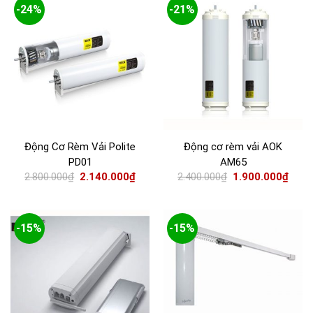
-24%
-21%
Động Cơ Rèm Vải Polite
Động cơ rèm vải AOK
PD01
AM65
2.800.000
₫
2.140.000
₫
2.400.000
₫
1.900.000
₫
-15%
-15%