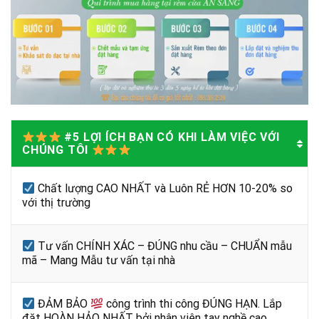
#5 LỢI ÍCH BẠN CÓ KHI LÀM VIỆC VỚI
CHÚNG TÔI
Chất lượng CAO NHẤT và Luôn RẺ HƠN 10-20% so
với thị trường
Tư vấn CHÍNH XÁC – ĐÚNG nhu cầu – CHUẨN mẫu
mã – Mang Mẫu tư vấn tại nhà
ĐẢM BẢO
công trình thi công ĐÚNG HẠN. Lắp
đặt HOÀN HẢO NHẤT bởi nhân viên tay nghề cao.