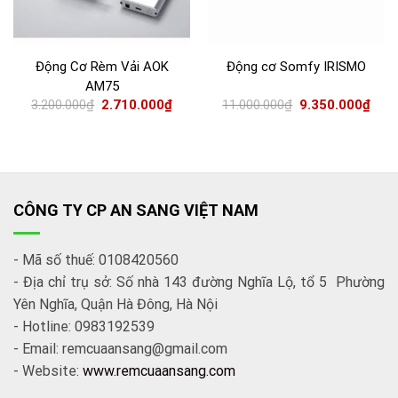
Động Cơ Rèm Vải AOK
Động cơ Somfy IRISMO
AM75
3.200.000
₫
2.710.000
₫
11.000.000
₫
9.350.000
₫
CÔNG TY CP AN SANG VIỆT NAM
- Mã số thuế: 0108420560
- Địa chỉ trụ sở: Số nhà 143 đường Nghĩa Lộ, tổ 5 Phường
Yên Nghĩa, Quận Hà Đông, Hà Nội
- Hotline: 0983192539
- Email: remcuaansang@gmail.com
- Website:
www.remcuaansang.com