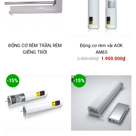
ĐỘNG CƠ RÈM TRẦN, RÈM
Động cơ rèm vải AOK
GIẾNG TRỜI
AM65
2.400.000
₫
1.900.000
₫
-15%
-15%