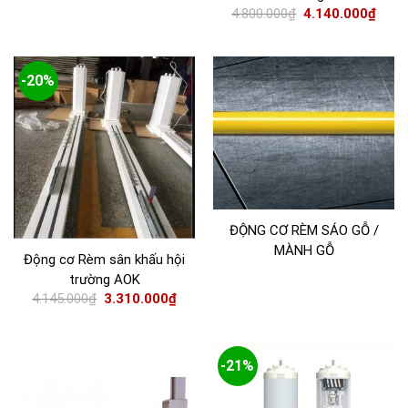
4.800.000
₫
4.140.000
₫
-20%
ĐỘNG CƠ RÈM SÁO GỖ /
MÀNH GỖ
Động cơ Rèm sân khấu hội
trường AOK
4.145.000
₫
3.310.000
₫
-21%