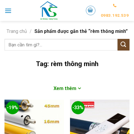
Skip
to
0983.192.539
content
Trang chủ
/
Sản phẩm được gắn thẻ “rèm thông minh”
Tìm
kiếm:
Tag:
rèm thông minh
Xem thêm
-19%
-33%