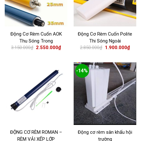
Động Cơ Rèm Cuốn AOK
Động Cơ Rèm Cuốn Polite
Thu Sóng Trong
Thi Sóng Ngoài
3.150.000
₫
2.550.000
₫
2.850.000
₫
1.900.000
₫
-14%
ĐỘNG CƠ RÈM ROMAN –
Động cơ rèm sân khấu hội
RÈM VẢI XẾP LỚP
trường