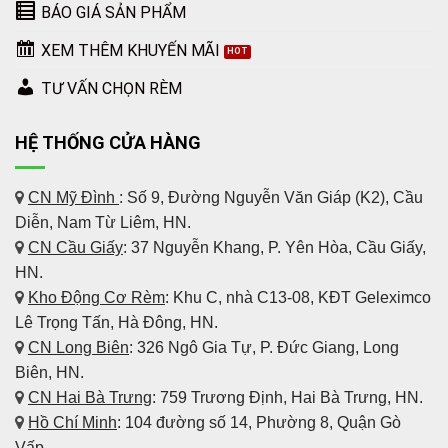
BÁO GIÁ SẢN PHẨM
XEM THÊM KHUYẾN MÃI
TƯ VẤN CHỌN RÈM
HỆ THỐNG CỬA HÀNG
CN Mỹ Đình
: Số 9, Đường Nguyễn Văn Giáp (K2), Cầu
Diễn, Nam Từ Liêm, HN.
CN Cầu Giấy
: 37 Nguyễn Khang, P. Yên Hòa, Cầu Giấy,
HN.
Kho Động Cơ Rèm
:
Khu C, nhà C13-08, KĐT Geleximco
Lê Trọng Tấn, Hà Đông, HN.
CN Long Biên
: 326 Ngô Gia Tự, P. Đức Giang, Long
Biên, HN.
CN Hai Bà Trưng
: 759 Trương Định, Hai Bà Trưng, HN.
Hồ Chí Minh
: 104 đường số 14, Phường 8, Quận Gò
Vấp