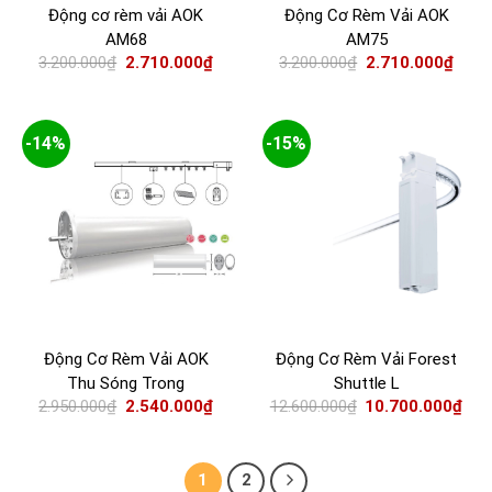
Động cơ rèm vải AOK
Động Cơ Rèm Vải AOK
AM68
AM75
3.200.000
₫
2.710.000
₫
3.200.000
₫
2.710.000
₫
-14%
-15%
Động Cơ Rèm Vải AOK
Động Cơ Rèm Vải Forest
Thu Sóng Trong
Shuttle L
2.950.000
₫
2.540.000
₫
12.600.000
₫
10.700.000
₫
1
2