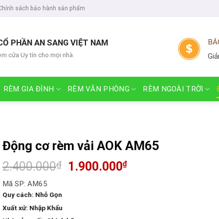
Chính sách bảo hành sản phẩm
CỔ PHẦN AN SANG VIỆT NAM
BÁ
èm cửa Uy tín cho mọi nhà.
Giả
RÈM GIA ĐÌNH
RÈM VĂN PHÒNG
RÈM NGOÀI TRỜI
Động cơ rèm vải AOK AM65
2.400.000
₫
1.900.000
₫
Mã SP: AM65
Quy cách
: Nhỏ Gọn
Xuất xứ
: Nhập Khẩu