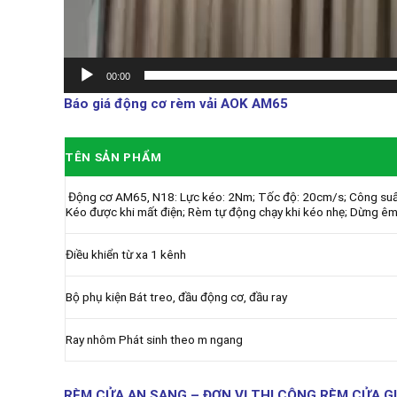
00:00
Báo giá động cơ rèm vải AOK AM65
TÊN SẢN PHẨM
Động cơ AM65, N18: Lực kéo: 2Nm; Tốc độ: 20cm/s; Công suất
Kéo được khi mất điện; Rèm tự động chạy khi kéo nhẹ; Dừng êm
Điều khiển từ xa 1 kênh
Bộ phụ kiện Bát treo, đầu động cơ, đầu ray
Ray nhôm Phát sinh theo m ngang
RÈM CỬA AN SANG – ĐƠN VỊ THI CÔNG RÈM CỬA GI