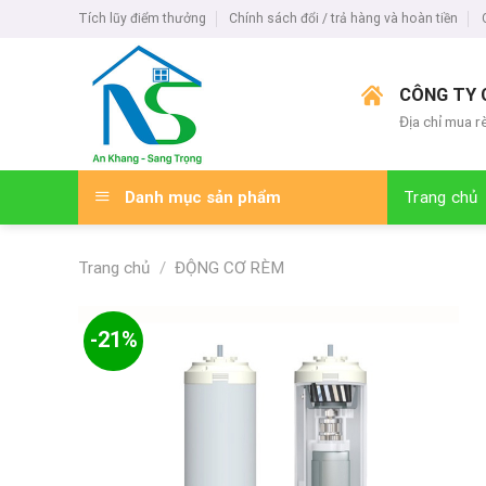
Skip
Tích lũy điểm thưởng
Chính sách đổi / trả hàng và hoàn tiền
to
content
CÔNG TY 
Địa chỉ mua r
Danh mục sản phẩm
Trang chủ
Trang chủ
/
ĐỘNG CƠ RÈM
-21%