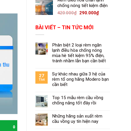
Rèm điều hòa chắn lạnh
chống nóng tiết kiệm điện
420.000
₫
290.000
₫
BÀI VIẾT – TIN TỨC MỚI
Phân biệt 2 loại rèm ngăn
lạnh điều hòa chống nóng
mùa hè tiết kiệm 95% điện,
tránh nhầm lẫn bạn cần biết
Sự khác nhau giữa 3 hệ của
27
rèm tổ ong hãng Modero bạn
Th4
cần biết
Top 15 mẫu rèm cầu vồng
chống nắng tốt đây rồi
Những hãng sản xuất rèm
cầu vồng uy tín hiện nay