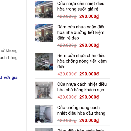
Cửa nhựa cản nhiệt điều
hòa trong suốt giá rẻ
420.000
₫
290.000
₫
Rèm cửa nhựa ngăn điều
hòa nhà xưởng tiết kiệm
điện rẻ đẹp
420.000
₫
290.000
₫
chứ không
Rèm cửa nhựa chắn điều
hách hàng
hòa chống nóng tiết kiệm
điện
420.000
₫
290.000
₫
 với giá
Cửa nhựa cách nhiệt điều
hòa nhà hàng khách sạn
420.000
₫
290.000
₫
Cửa chống nóng cách
nhiệt điều hòa cầu thang
420.000
₫
290.000
₫