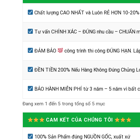
Chất lượng CAO NHẤT và Luôn RẺ HƠN 10-20% s
Tư vấn CHÍNH XÁC – ĐÚNG nhu cầu – CHUẨN mẫ
ĐẢM BẢO
công trình thi công ĐÚNG HẠN. Lắ
ĐỀN TIỀN 200% Nếu Hàng Không Đúng Chủng Lo
BẢO HÀNH MIỄN PHÍ từ 3 năm – 5 năm vì bất cứ
Đang xem 1 đến 5 trong tổng số 5 mục
CAM KẾT CỦA CHÚNG TÔI
100% Sản Phẩm đúng NGUỒN GỐC, xuất xứ