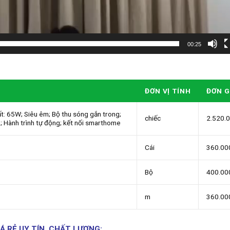
00:25
ĐƠN VỊ TÍNH
ĐƠN G
: 65W; Siêu êm; Bộ thu sóng gắn trong;
chiếc
2.520.
; Hành trình tự động; kết nối smarthome
Cái
360.00
Bộ
400.00
m
360.00
Á RẺ UY TÍN, CHẤT LƯỢNG: