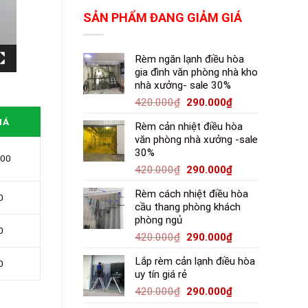
SẢN PHẨM ĐANG GIẢM GIÁ
Rèm ngăn lạnh điều hòa
gia đình văn phòng nhà kho
nhà xưởng- sale 30%
420.000
₫
290.000
₫
IÁ
Rèm cản nhiệt điều hòa
văn phòng nhà xưởng -sale
30%
000
420.000
₫
290.000
₫
Rèm cách nhiệt điều hòa
0
cầu thang phòng khách
phòng ngủ
0
420.000
₫
290.000
₫
Lắp rèm cản lạnh điều hòa
0
uy tín giá rẻ
420.000
₫
290.000
₫