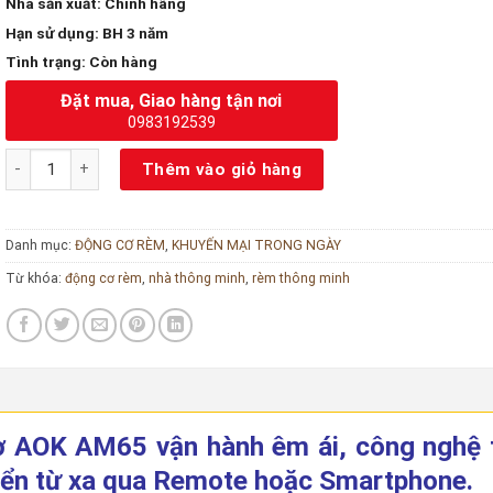
Nhà sản xuất
: Chính hãng
Hạn sử dụng
: BH 3 năm
Tình trạng
: Còn hàng
Đặt mua, Giao hàng tận nơi
0983192539
Động cơ rèm vải AOK AM65 số lượng
Thêm vào giỏ hàng
Danh mục:
ĐỘNG CƠ RÈM
,
KHUYẾN MẠI TRONG NGÀY
Từ khóa:
động cơ rèm
,
nhà thông minh
,
rèm thông minh
ơ AOK AM65 vận hành êm ái, công nghệ 
iển từ xa qua Remote hoặc Smartphone.