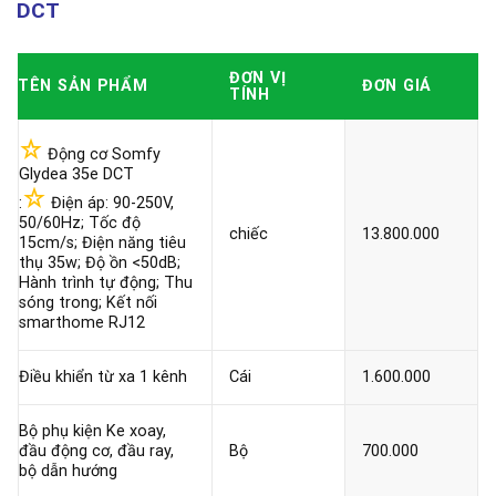
DCT
ĐƠN VỊ
TÊN SẢN PHẨM
ĐƠN GIÁ
TÍNH
Động cơ Somfy
Glydea 35e DCT
:
Điện áp: 90-250V,
50/60Hz; Tốc độ
chiếc
13.800.000
15cm/s; Điện năng tiêu
thụ 35w; Độ ồn <50dB;
Hành trình tự động; Thu
sóng trong; Kết nối
smarthome RJ12
Điều khiển từ xa 1 kênh
Cái
1.600.000
Bộ phụ kiện Ke xoay,
đầu động cơ, đầu ray,
Bộ
700.000
bộ dẫn hướng