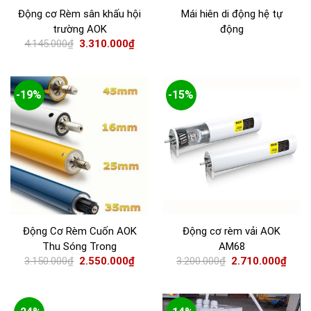
Động cơ Rèm sân khấu hội
Mái hiên di động hệ tự
trường AOK
động
4.145.000
₫
3.310.000
₫
-19%
-15%
Động Cơ Rèm Cuốn AOK
Động cơ rèm vải AOK
Thu Sóng Trong
AM68
3.150.000
₫
2.550.000
₫
3.200.000
₫
2.710.000
₫