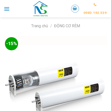
Skip
to
0983.192.539
content
Trang chủ
/
ĐỘNG CƠ RÈM
-15%