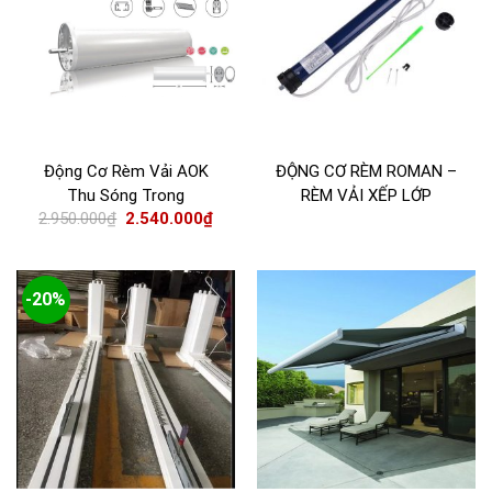
Động Cơ Rèm Vải AOK
ĐỘNG CƠ RÈM ROMAN –
Thu Sóng Trong
RÈM VẢI XẾP LỚP
2.950.000
₫
2.540.000
₫
-20%