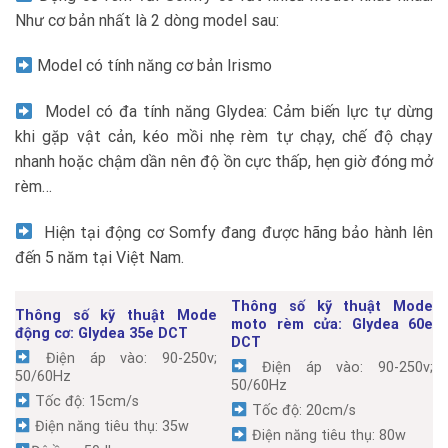
Như cơ bản nhất là 2 dòng model sau:
Model có tính năng cơ bản Irismo
Model có đa tính năng Glydea: Cảm biến lực tự dừng
khi gặp vật cản, kéo mồi nhẹ rèm tự chạy, chế độ chạy
nhanh hoặc chậm dần nên độ ồn cực thấp, hẹn giờ đóng mở
rèm…
Hiện tại động cơ Somfy đang được hãng bảo hành lên
đến 5 năm tại Việt Nam.
Thông số kỹ thuật Mode
Thông số kỹ thuật Mode
moto rèm cửa: Glydea 60e
động cơ: Glydea 35e DCT
DCT
Điện áp vào: 90-250v;
Điện áp vào: 90-250v;
50/60Hz
50/60Hz
Tốc độ: 15cm/s
Tốc độ: 20cm/s
Điện năng tiêu thụ: 35w
Điện năng tiêu thụ: 80w