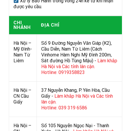
Xử lý Bảo Hành trong vòng 24h kể từ khi nhận
được yêu cầu.
CHI
ĐỊA CHỈ
NHÁNH
Hà Nội –
Số 9 Đường Nguyễn Văn Giáp (K2),
Mỹ Đình-
Cầu Diễn, Nam Từ Liêm (Cách
Nam Từ
Vinhome Hàm Nghi Mỹ Đình 200m,
Liêm
Sát đường Hồ Tùng Mậu) -
Làm khắp
Hà Nội và Các tỉnh lân cận.
Hotline: 0919358823
Hà Nội –
37 Nguyễn Khang, P. Yên Hòa, Cầu
CN Cầu
Giấy -
Làm khắp Hà Nội và Các tỉnh
Giấy
lân cận.
Hotline: 039 319 6586
Hà Nội –
Số 105 Nguyễn Ngọc Nại - Thanh