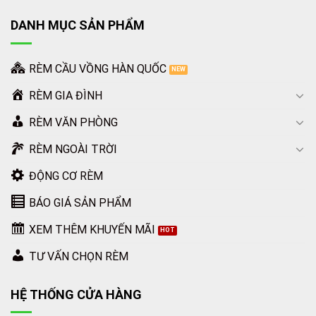
DANH MỤC SẢN PHẨM
RÈM CẦU VỒNG HÀN QUỐC
RÈM GIA ĐÌNH
RÈM VĂN PHÒNG
RÈM NGOÀI TRỜI
ĐỘNG CƠ RÈM
BÁO GIÁ SẢN PHẨM
XEM THÊM KHUYẾN MÃI
TƯ VẤN CHỌN RÈM
HỆ THỐNG CỬA HÀNG