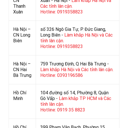
CN
Xuân - Hà Nội -
Làm khắp Hà Nội và
Thanh
Các tỉnh lân cận.
Xuân
Hotline: 0919358823
Hà Nội –
số 326 Ngô Gia Tự, P. Đức Giang,
CN Long
Long Biên -
Làm khắp Hà Nội và Các
Biên
tỉnh lân cận.
Hotline: 0919358823
Hà Nội –
759 Trương Định, Q Hai Bà Trưng -
CN Hai
Làm khắp Hà Nội và Các tỉnh lân cận.
Bà Trưng
Hotline: 0393196586
Hồ Chí
104 đường số 14, Phường 8, Quận
Minh
Gò Vấp -
Làm khắp TP HCM và Các
tỉnh lân cận.
Hotline: 0919 35 8823
Hồ Chí
399 Phạm Văn Bạch, Phường 15,