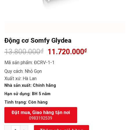
Động cơ Somfy Glydea
13.800.000
₫
11.720.000
₫
Mã sản phẩm: ĐCRV-1-1
Quy cách: Nhỏ Gọn
Xuất xứ: Hà Lan
Nhà sản xuất
: Chính hãng
Hạn sử dụng
: BH 5 năm
Tình trạng
: Còn hàng
Đặt mua, Giao hàng tận nơi
0983192539
Động cơ Somfy Glydea số lượng