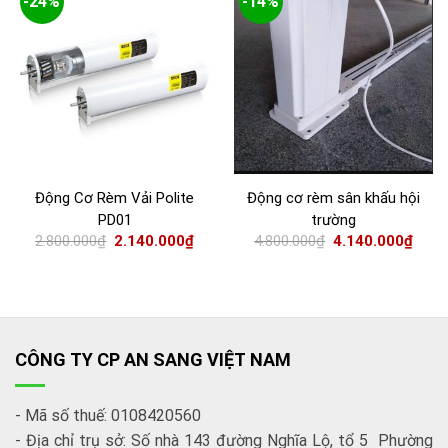
-24%
-14%
Động Cơ Rèm Vải Polite
Động cơ rèm sân khấu hội
PD01
trường
2.800.000
₫
2.140.000
₫
4.800.000
₫
4.140.000
₫
CÔNG TY CP AN SANG VIỆT NAM
- Mã số thuế: 0108420560
- Địa chỉ trụ sở: Số nhà 143 đường Nghĩa Lộ, tổ 5 Phường