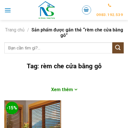
Skip
to
0983.192.539
content
Trang chủ
/
Sản phẩm được gắn thẻ “rèm che cửa bằng
gỗ”
Tìm
kiếm:
Tag:
rèm che cửa bằng gỗ
Xem thêm
-15%