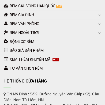
RÈM CẦU VỒNG HÀN QUỐC
RÈM GIA ĐÌNH
RÈM VĂN PHÒNG
RÈM NGOÀI TRỜI
ĐỘNG CƠ RÈM
BÁO GIÁ SẢN PHẨM
XEM THÊM KHUYẾN MÃI
TƯ VẤN CHỌN RÈM
HỆ THỐNG CỬA HÀNG
CN Mỹ Đình
: Số 9, Đường Nguyễn Văn Giáp (K2), Cầu
Diễn, Nam Từ Liêm, HN.