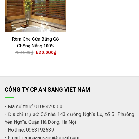
Rèm Che Cửa Bằng Gỗ
Chống Nắng 100%
730.000
₫
620.000
₫
CÔNG TY CP AN SANG VIỆT NAM
- Mã số thuế: 0108420560
- Địa chỉ trụ sở: Số nhà 143 đường Nghĩa Lộ, tổ 5 Phường
Yên Nghĩa, Quận Hà Đông, Hà Nội
- Hotline: 0983192539
- Email: remcuaansang@gmail.com