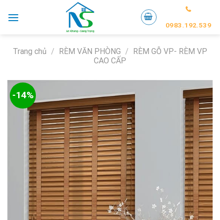
Skip
to
0983.192.539
content
Trang chủ
/
RÈM VĂN PHÒNG
/
RÈM GỖ VP- RÈM VP
CAO CẤP
-14%