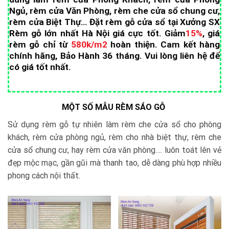
Ngủ, rèm cửa Văn Phòng, rèm che cửa sổ chung cư,
rèm cửa Biệt Thự… Đặt rèm gỗ cửa sổ tại Xưởng SX
Rèm gỗ lớn nhất Hà Nội giá cực tốt.
Giảm
15%
, giá
rèm gỗ chỉ từ
580k/m2
hoàn thiện. Cam kết hàng
chính hãng, Bảo Hành 36 tháng. Vui lòng liên hệ để
có giá tốt nhất.
MỘT SỐ MẪU RÈM SÁO GỖ
Sử dụng rèm gỗ tự nhiên làm rèm che cửa sổ cho phòng
khách, rèm cửa phòng ngủ, rèm cho nhà biệt thự, rèm che
cửa sổ chung cư, hay rèm cửa văn phòng…. luôn toát lên vẻ
đẹp mộc mạc, gần gũi mà thanh tao, dễ dàng phù hợp nhiều
phong cách nội thất.