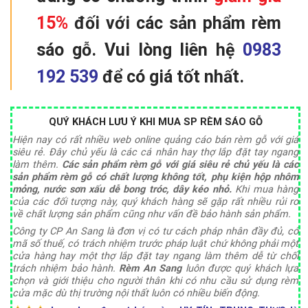
15%
đối với các sản phẩm rèm
sáo gỗ. Vui lòng liên hệ
0983
192 539
để có giá tốt nhất.
Q
UÝ KHÁCH LƯU Ý KHI MUA SP RÈM SÁO GỖ
Hiện nay có rất nhiều web online quảng cáo bán rèm gỗ với giá
siêu rẻ. Đây chủ yếu là các cá nhân hay thợ lắp đặt tay ngang
làm thêm.
Các sản phẩm rèm gỗ với giá siêu rẻ chủ yếu là các
sản phẩm rèm gỗ có chất lượng không tốt, phụ kiện hộp nhôm
mỏng, nước sơn xấu dễ bong tróc, dây kéo nhỏ.
Khi mua hàng
của các đối tượng này, quý khách hàng sẽ gặp rất nhiều rủi ro
về chất lượng sản phẩm cũng như vấn đề bảo hành sản phẩm.
Công ty CP An Sang là đơn vị có tư cách pháp nhân đầy đủ, có
mã số thuế, có trách nhiệm trước pháp luật chứ không phải một
cửa hàng hay một thợ lắp đặt tay ngang làm thêm dễ từ chối
trách nhiệm bảo hành.
Rèm An Sang
luôn được quý khách lựa
chọn và giới thiệu cho người thân khi có nhu cầu sử dụng rèm
cửa mặc dù thị trường nội thất luôn có nhiều biến động.