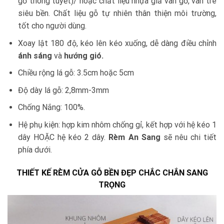
gỗ thông tuyết)/ hoặc chất liệu nhựa giả vân gỗ, vân tre
siêu bền. Chất liệu gỗ tự nhiên thân thiện môi trường,
tốt cho người dùng.
Xoay lật 180 độ, kéo lên kéo xuống, dễ dàng điều chỉnh
ánh sáng
và
hướng gió.
Chiều rộng lá gỗ: 3.5cm hoặc 5cm
Độ dày lá gỗ: 2,8mm-3mm
Chống Nắng: 100%.
Hệ phụ kiện: hợp kim nhôm chống gỉ, kết hợp với hệ kéo 1
dây HOẶC hệ kéo 2 dây.
Rèm An Sang
sẽ nêu chi tiết
phía dưới.
THIẾT KẾ RÈM CỬA GỖ BỀN ĐẸP CHẮC CHẮN SANG
TRỌNG