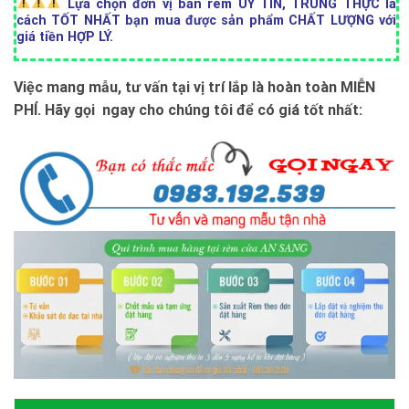
Lựa chọn đơn vị bán rèm UY TÍN, TRUNG THỰC là
cách TỐT NHẤT bạn mua được sản phẩm CHẤT LƯỢNG với
giá tiền HỢP LÝ.
Việc mang mẫu, tư vấn tại vị trí lắp là hoàn toàn MIỄN
PHÍ. Hãy gọi ngay cho chúng tôi để có giá tốt nhất: