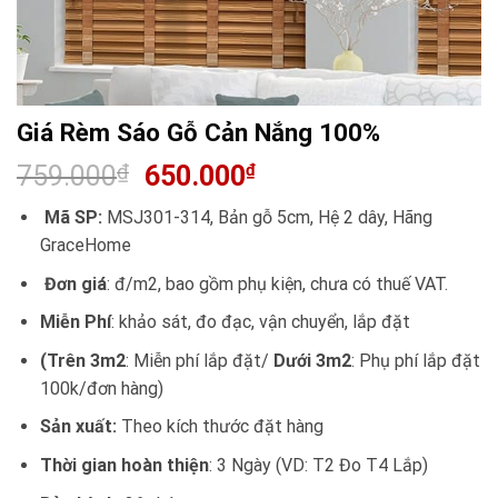
Giá Rèm Sáo Gỗ Cản Nắng 100%
759.000
₫
650.000
₫
Mã SP:
MSJ301-314, Bản gỗ 5cm, Hệ 2 dây, Hãng
GraceHome
Đơn giá
: đ/m2, bao gồm phụ kiện, chưa có thuế VAT.
Miễn Phí
: khảo sát, đo đạc, vận chuyển, lắp đặt
(Trên 3m2
: Miễn phí lắp đặt/
Dưới 3m2
: Phụ phí lắp đặt
100k/đơn hàng)
Sản xuất:
Theo kích thước đặt hàng
Thời gian hoàn thiện
: 3 Ngày (VD: T2 Đo T4 Lắp)