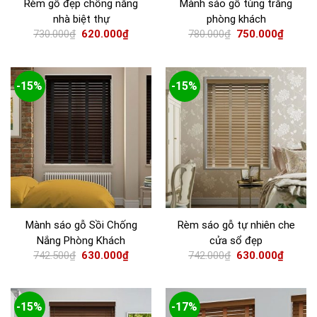
Rèm gỗ đẹp chống nắng
Mành sáo gỗ tùng trắng
nhà biệt thự
phòng khách
730.000
₫
620.000
₫
780.000
₫
750.000
₫
-15%
-15%
Mành sáo gỗ Sồi Chống
Rèm sáo gỗ tự nhiên che
Nắng Phòng Khách
cửa sổ đẹp
742.500
₫
630.000
₫
742.000
₫
630.000
₫
-15%
-17%