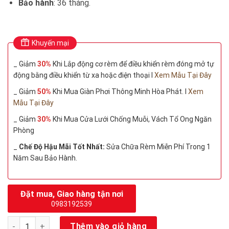
Bảo hành
: 36 tháng.
Khuyến mại
_ Giảm
30%
Khi Lắp động cơ rèm để điều khiển rèm đóng mở tự
động bằng điều khiển từ xa hoặc điện thoại I
Xem Mẫu Tại Đây
_ Giảm
50%
Khi Mua Giàn Phơi Thông Minh Hòa Phát. I
Xem
Mẫu Tại Đây
_ Giảm
30%
Khi Mua Cửa Lưới Chống Muỗi, Vách Tổ Ong Ngăn
Phòng
_
Chế Độ Hậu Mãi Tốt Nhất:
Sửa Chữa Rèm Miễn Phí Trong 1
Năm Sau Bảo Hành.
Đặt mua, Giao hàng tận nơi
0983192539
Giá Rèm Sáo Gỗ Cản Nắng 100% số lượng
Thêm vào giỏ hàng