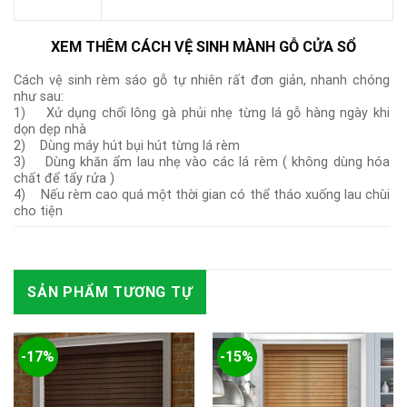
XEM THÊM CÁCH VỆ SINH MÀNH GỖ CỬA SỔ
Cách vệ sinh rèm sáo gỗ tự nhiên rất đơn giản, nhanh chóng
như sau:
1) Xử dụng chổi lông gà phủi nhẹ từng lá gỗ hàng ngày khi
dọn dẹp nhà
2) Dùng máy hút bụi hút từng lá rèm
3) Dùng khăn ẩm lau nhẹ vào các lá rèm ( không dùng hóa
chất để tẩy rửa )
4) Nếu rèm cao quá một thời gian có thể tháo xuống lau chùi
cho tiện
SẢN PHẨM TƯƠNG TỰ
-17%
-15%