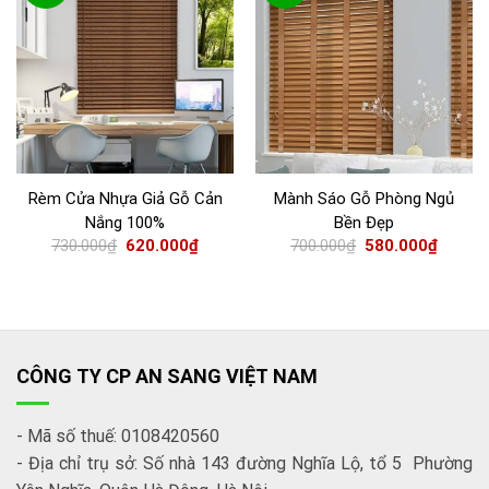
Rèm Cửa Nhựa Giả Gỗ Cản
Mành Sáo Gỗ Phòng Ngủ
Nắng 100%
Bền Đẹp
730.000
₫
620.000
₫
700.000
₫
580.000
₫
CÔNG TY CP AN SANG VIỆT NAM
- Mã số thuế: 0108420560
- Địa chỉ trụ sở: Số nhà 143 đường Nghĩa Lộ, tổ 5 Phường