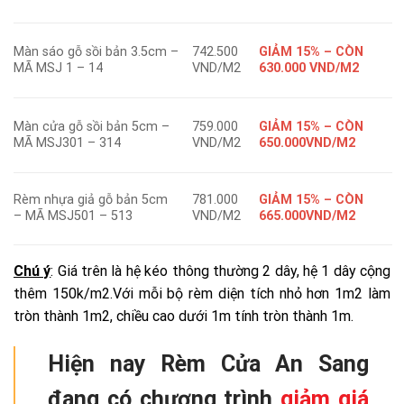
Màn sáo gỗ sồi bản 3.5cm –
742.500
GIẢM 15% – CÒN
MÃ MSJ 1 – 14
VND/M2
630.000 VND/M2
Màn cửa gỗ sồi bản 5cm –
759.000
GIẢM 15% – CÒN
MÃ MSJ301 – 314
VND/M2
650.000VND/M2
Rèm nhựa giả gỗ bản 5cm
781.000
GIẢM 15% – CÒN
– MÃ MSJ501 – 513
VND/M2
665.000VND/M2
Chú ý
: Giá trên là hệ kéo thông thường 2 dây, hệ 1 dây cộng
thêm 150k/m2.
Với mỗi bộ rèm diện tích nhỏ hơn 1m2 làm
tròn thành 1m2, chiều cao dưới 1m tính tròn thành 1m
.
Hiện nay Rèm Cửa An Sang
đang có chương trình
giảm giá