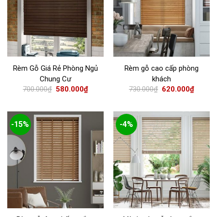
Rèm Gỗ Giá Rẻ Phòng Ngủ
Rèm gỗ cao cấp phòng
Chung Cư
khách
700.000
₫
580.000
₫
730.000
₫
620.000
₫
-15%
-4%