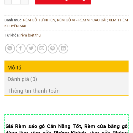
Danh mục:
RÈM GỖ TỰ NHIÊN
,
RÈM GỖ VP- RÈM VP CAO CẤP
,
XEM THÊM
KHUYẾN MÃI
Từ khóa:
rèm biệt thự
Mô tả
Đánh giá (0)
Thông tin thanh toán
Giá Rèm sáo gỗ Cản Nắng Tốt, Rèm cửa bằng gỗ
dùng làm rèm cửa Phòng Khách, rèm cửa Phòng