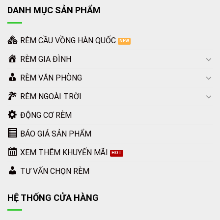
DANH MỤC SẢN PHẨM
RÈM CẦU VỒNG HÀN QUỐC
RÈM GIA ĐÌNH
RÈM VĂN PHÒNG
RÈM NGOÀI TRỜI
ĐỘNG CƠ RÈM
BÁO GIÁ SẢN PHẨM
XEM THÊM KHUYẾN MÃI
TƯ VẤN CHỌN RÈM
HỆ THỐNG CỬA HÀNG