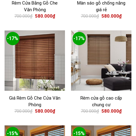
Rèm Cửa Bằng Gỗ Che
Màn sáo gỗ chống nắng
Văn Phòng
giá rẻ
700.000
₫
580.000
₫
700.000
₫
580.000
₫
-17%
-17%
Giá Rèm Gỗ Che Cửa Văn
Rèm cửa gỗ cao cấp
Phòng
chung cư
700.000
₫
580.000
₫
700.000
₫
580.000
₫
-15%
-15%