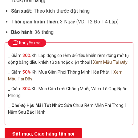
100k/đơn hàng)
Sản xuất:
Theo kích thước đặt hàng
Thời gian hoàn thiện
: 3 Ngày (VD: T2 Đo T4 Lắp)
Bảo hành
: 36 tháng.
Khuyến mại
_ Giảm
30%
Khi Lắp động cơ rèm để điều khiển rèm đóng mở tự
động bằng điều khiển từ xa hoặc điện thoại I
Xem Mẫu Tại Đây
_ Giảm
50%
Khi Mua Giàn Phơi Thông Minh Hòa Phát. I
Xem
Mẫu Tại Đây
_ Giảm
30%
Khi Mua Cửa Lưới Chống Muỗi, Vách Tổ Ong Ngăn
Phòng
_
Chế Độ Hậu Mãi Tốt Nhất:
Sửa Chữa Rèm Miễn Phí Trong 1
Năm Sau Bảo Hành.
Đặt mua, Giao hàng tận nơi