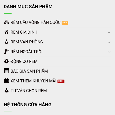
DANH MỤC SẢN PHẨM
RÈM CẦU VỒNG HÀN QUỐC
RÈM GIA ĐÌNH
RÈM VĂN PHÒNG
RÈM NGOÀI TRỜI
ĐỘNG CƠ RÈM
BÁO GIÁ SẢN PHẨM
XEM THÊM KHUYẾN MÃI
TƯ VẤN CHỌN RÈM
HỆ THỐNG CỬA HÀNG