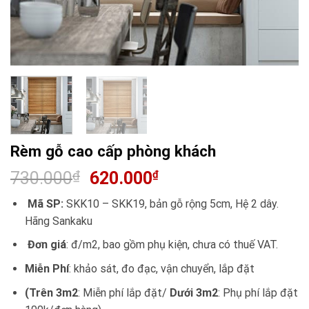
Rèm gỗ cao cấp phòng khách
730.000
₫
620.000
₫
Mã SP:
SKK10 – SKK19, bản gỗ rộng 5cm, Hệ 2 dây.
Hãng Sankaku
Đơn giá
: đ/m2, bao gồm phụ kiện, chưa có thuế VAT.
Miễn Phí
: khảo sát, đo đạc, vận chuyển, lắp đặt
(Trên 3m2
: Miễn phí lắp đặt/
Dưới 3m2
: Phụ phí lắp đặt