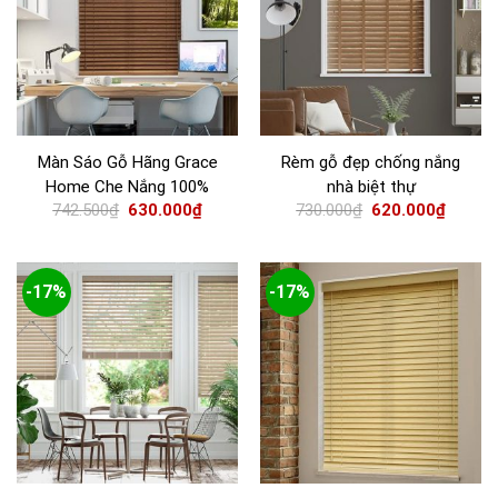
Màn Sáo Gỗ Hãng Grace
Rèm gỗ đẹp chống nắng
Home Che Nắng 100%
nhà biệt thự
742.500
₫
630.000
₫
730.000
₫
620.000
₫
-17%
-17%