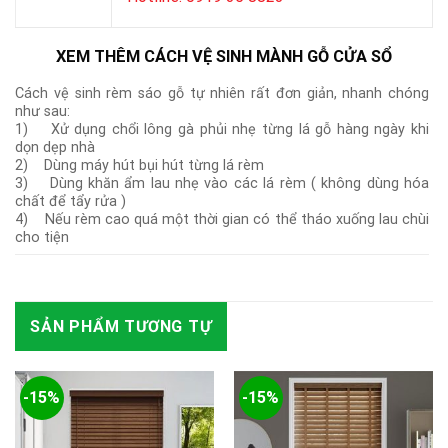
XEM THÊM CÁCH VỆ SINH MÀNH GỖ CỬA SỔ
Cách vệ sinh rèm sáo gỗ tự nhiên rất đơn giản, nhanh chóng
như sau:
1) Xử dụng chổi lông gà phủi nhẹ từng lá gỗ hàng ngày khi
dọn dẹp nhà
2) Dùng máy hút bụi hút từng lá rèm
3) Dùng khăn ẩm lau nhẹ vào các lá rèm ( không dùng hóa
chất để tẩy rửa )
4) Nếu rèm cao quá một thời gian có thể tháo xuống lau chùi
cho tiện
SẢN PHẨM TƯƠNG TỰ
-15%
-15%