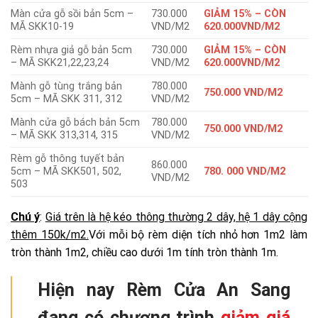
Màn cửa gỗ sồi bản 5cm –
730.000
GIẢM 15% – CÒN
MÃ SKK10-19
VND/M2
620.000VND/M2
Rèm nhựa giả gỗ bản 5cm
730.000
GIẢM 15% – CÒN
– MÃ SKK21,22,23,24
VND/M2
620.000VND/M2
Mành gỗ tùng trắng bản
780.000
750.000 VND/M2
5cm – MÃ SKK 311, 312
VND/M2
Mành cửa gỗ bách bản 5cm
780.000
750.000 VND/M2
– MÃ SKK 313,314, 315
VND/M2
Rèm gỗ thông tuyết bản
860.000
5cm – MÃ SKK501, 502,
780. 000
VND/M2
VND/M2
503
Chú ý
:
Giá trên là hệ kéo thông thường 2 dây, hệ 1 dây cộng
thêm 150k/m2.
Với mỗi bộ rèm diện tích nhỏ hơn 1m2 làm
tròn thành 1m2, chiều cao dưới 1m tính tròn thành 1m
.
Hiện nay Rèm Cửa An Sang
đang có chương trình
giảm giá