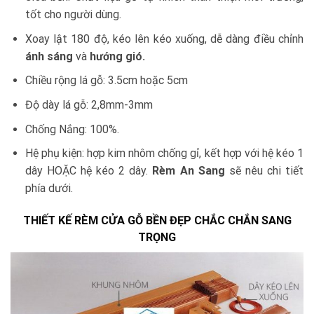
tốt cho người dùng.
Xoay lật 180 độ, kéo lên kéo xuống, dễ dàng điều chỉnh
ánh sáng
và
hướng gió.
Chiều rộng lá gỗ: 3.5cm hoặc 5cm
Độ dày lá gỗ: 2,8mm-3mm
Chống Nắng: 100%.
Hệ phụ kiện: hợp kim nhôm chống gỉ, kết hợp với hệ kéo 1
dây HOẶC hệ kéo 2 dây.
Rèm An Sang
sẽ nêu chi tiết
phía dưới.
THIẾT KẾ RÈM CỬA GỖ BỀN ĐẸP CHẮC CHẮN SANG
TRỌNG