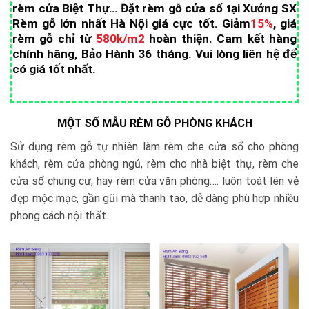
rèm cửa Biệt Thự… Đặt rèm gỗ cửa sổ tại Xưởng SX
Rèm gỗ lớn nhất Hà Nội giá cực tốt.
Giảm
15%
, giá
rèm gỗ chỉ từ
580k/m2
hoàn thiện. Cam kết hàng
chính hãng, Bảo Hành 36 tháng. Vui lòng liên hệ để
có giá tốt nhất.
MỘT SỐ MẪU RÈM GỖ PHÒNG KHÁCH
Sử dụng rèm gỗ tự nhiên làm rèm che cửa sổ cho phòng
khách, rèm cửa phòng ngủ, rèm cho nhà biệt thự, rèm che
cửa sổ chung cư, hay rèm cửa văn phòng…. luôn toát lên vẻ
đẹp mộc mạc, gần gũi mà thanh tao, dễ dàng phù hợp nhiều
phong cách nội thất.