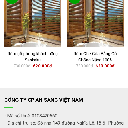
Rèm gỗ phòng khách hãng
Rèm Che Cửa Bằng Gỗ
Sankaku
Chống Nắng 100%
730.000
₫
620.000
₫
730.000
₫
620.000
₫
CÔNG TY CP AN SANG VIỆT NAM
- Mã số thuế: 0108420560
- Địa chỉ trụ sở: Số nhà 143 đường Nghĩa Lộ, tổ 5 Phường