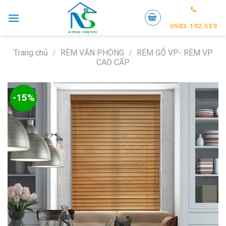
Skip
to
0983.192.539
content
Trang chủ
/
RÈM VĂN PHÒNG
/
RÈM GỖ VP- RÈM VP
CAO CẤP
-15%