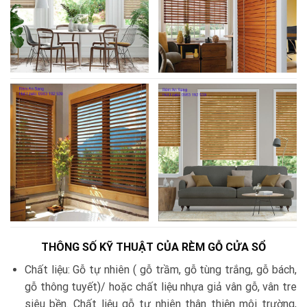
THÔNG SỐ KỸ THUẬT CỦA RÈM GỖ CỬA SỔ
Chất liệu: Gỗ tự nhiên ( gỗ trầm, gỗ tùng trắng, gỗ bách,
gỗ thông tuyết)/ hoặc chất liệu nhựa giả vân gỗ, vân tre
siêu bền. Chất liệu gỗ tự nhiên thân thiện môi trường,