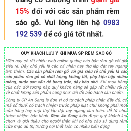
15%
đối với các sản phẩm rèm
sáo gỗ. Vui lòng liên hệ
0983
192 539
để có giá tốt nhất.
Q
UÝ KHÁCH LƯU Ý KHI MUA SP RÈM SÁO GỖ
Hiện nay có rất nhiều web online quảng cáo bán rèm gỗ với giá
siêu rẻ. Đây chủ yếu là các cá nhân hay thợ lắp đặt tay ngang
làm thêm.
Các sản phẩm rèm gỗ với giá siêu rẻ chủ yếu là các
sản phẩm rèm gỗ có chất lượng không tốt, phụ kiện hộp nhôm
mỏng, nước sơn xấu dễ bong tróc, dây kéo nhỏ.
Khi mua hàng
của các đối tượng này, quý khách hàng sẽ gặp rất nhiều rủi ro
về chất lượng sản phẩm cũng như vấn đề bảo hành sản phẩm.
Công ty CP An Sang là đơn vị có tư cách pháp nhân đầy đủ, có
mã số thuế, có trách nhiệm trước pháp luật chứ không phải một
cửa hàng hay một thợ lắp đặt tay ngang làm thêm dễ từ chối
trách nhiệm bảo hành.
Rèm An Sang
luôn được quý khách lựa
chọn và giới thiệu cho người thân khi có nhu cầu sử dụng rèm
cửa mặc dù thị trường nội thất luôn có nhiều biến động.