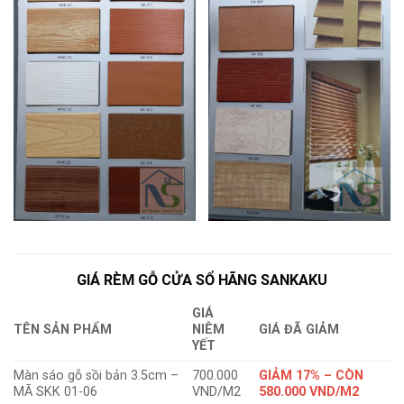
GIÁ RÈM GỖ CỬA SỔ HÃNG SANKAKU
GIÁ
TÊN SẢN PHẨM
NIÊM
GIÁ ĐÃ GIẢM
YẾT
Màn sáo gỗ sồi bản 3.5cm –
700.000
GIẢM 17% – CÒN
MÃ SKK 01-06
VND/M2
580.000 VND/M2