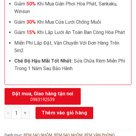
Giảm
50%
Khi Mua Giàn Phơi Hòa Phát, Sankaku,
Winsun
Giảm
30%
Khi Mua Cửa Lưới Chống Muỗi
Giảm
15%
Khi Lắp Lưới An Toàn Ban Công Hòa Phát
Miễn Phí Lắp Đặt, Vận Chuyển Với Đơn Hàng Trên
5m2
Chế Độ Hậu Mãi Tốt Nhất:
Sửa Chữa Rèm Miễn Phí
Trong 1 Năm Sau Bảo Hành
Đặt mua, Giao hàng tận nơi
0983192539
Rèm sáo nhôm Vạn Thái mã ST22 số lượng
Thêm vào giỏ hàng
Danh mục:
RÈM SÁO NHÔM
,
RÈM SÁO NHÔM
,
RÈM VĂN PHÒNG