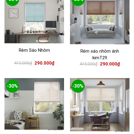
Rèm Sáo Nhôm
Rèm sáo nhôm ánh
kimT29
415.000
₫
290.000
₫
415.000
₫
290.000
₫
-30%
-30%