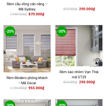
Rèm cầu vồng cản nắng –
415.000
₫
290.000
₫
Mã Sydney
1.030.000
₫
870.000
₫
-20%
-30%
Rèm sáo nhôm Vạn Thái
mã ST29
Rèm Modero phòng khách
415.000
₫
290.000
₫
– Mã Oscar
1.195.000
₫
955.000
₫
-30%
-30%