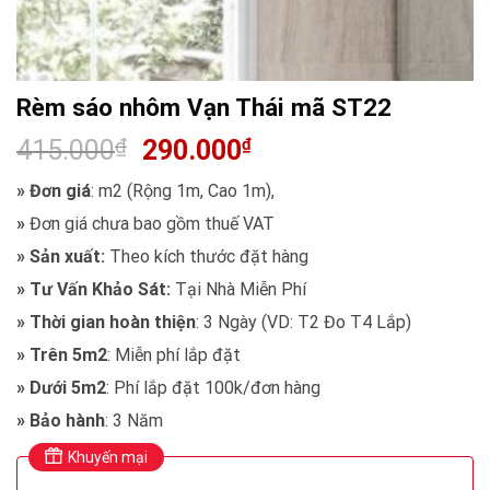
Rèm sáo nhôm Vạn Thái mã ST22
415.000
₫
290.000
₫
»
Đơn giá
: m2 (Rộng 1m, Cao 1m),
»
Đơn giá chưa bao gồm thuế VAT
»
Sản xuất:
Theo kích thước đặt hàng
»
Tư Vấn Khảo Sát:
Tại Nhà Miễn Phí
» Thời gian hoàn thiện
: 3 Ngày (VD: T2 Đo T4 Lắp)
»
Trên 5m2
: Miễn phí lắp đặt
»
Dưới 5m2
: Phí lắp đặt 100k/đơn hàng
»
Bảo hành
: 3 Năm
Khuyến mại