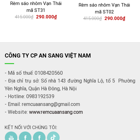
Rèm sáo nhôm Vạn Thái
Rèm sáo nhôm Vạn Thái
mã ST31
mã ST02
415.000
₫
290.000
₫
415.000
₫
290.000
₫
CÔNG TY CP AN SANG VIỆT NAM
- Mã số thuế: 0108420560
- Địa chỉ trụ sở: Số nhà 143 đường Nghĩa Lộ, tổ 5 Phường
Yên Nghĩa, Quận Hà Đông, Hà Nội
- Hotline: 0983192539
- Email: remcuaansang@gmail.com
- Website:
www.remcuaansang.com
KẾT NỐI VỚI CHÚNG TÔI: