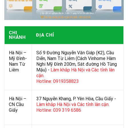
CHI
ĐỊA CHỈ
NHÁNH
Hà Nội –
Số 9 Đường Nguyễn Văn Giáp (K2), Cầu
Mỹ Đình-
Diễn, Nam Từ Liêm (Cách Vinhome Hàm
Nam Từ
Nghi Mỹ Đình 200m, Sát đường Hồ Tùng
Liêm
Mậu) -
Làm khắp Hà Nội và Các tỉnh lân
cận.
Hotline: 0919358823
Hà Nội –
37 Nguyễn Khang, P. Yên Hòa, Cầu Giấy -
CN Cầu
Làm khắp Hà Nội và Các tỉnh lân cận.
Giấy
Hotline: 039 319 6586