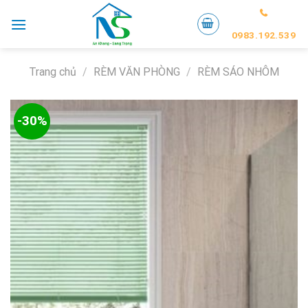
Skip
to
0983.192.539
content
Trang chủ
/
RÈM VĂN PHÒNG
/
RÈM SÁO NHÔM
-30%