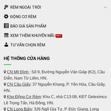
RÈM NGOÀI TRỜI
ĐỘNG CƠ RÈM
BÁO GIÁ SẢN PHẨM
XEM THÊM KHUYẾN MÃI
TƯ VẤN CHỌN RÈM
HỆ THỐNG CỬA HÀNG
CN Mỹ Đình
: Số 9, Đường Nguyễn Văn Giáp (K2), Cầu
Diễn, Nam Từ Liêm, HN.
CN Cầu Giấy
: 37 Nguyễn Khang, P. Yên Hòa, Cầu Giấy,
HN.
Kho Động Cơ Rèm
:
Khu C, nhà C13-08, KĐT Geleximco
Lê Trọng Tấn, Hà Đông, HN.
CN Long Biên
: 326 Ngô Gia Tự, P. Đức Giang, Long