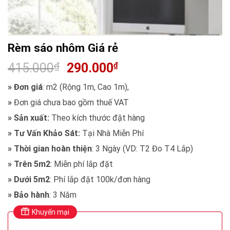
Rèm sáo nhôm Giá rẻ
415.000
₫
290.000
₫
»
Đơn giá
: m2 (Rộng 1m, Cao 1m),
»
Đơn giá chưa bao gồm thuế VAT
»
Sản xuất:
Theo kích thước đặt hàng
»
Tư Vấn Khảo Sát:
Tại Nhà Miễn Phí
» Thời gian hoàn thiện
: 3 Ngày (VD: T2 Đo T4 Lắp)
»
Trên 5m2
: Miễn phí lắp đặt
»
Dưới 5m2
: Phí lắp đặt 100k/đơn hàng
»
Bảo hành
: 3 Năm
Khuyến mại