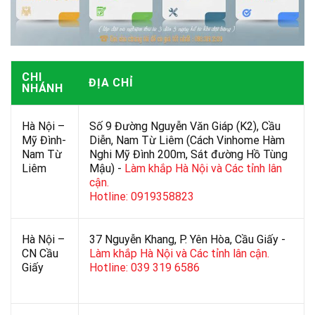
CHI
ĐỊA CHỈ
NHÁNH
Hà Nội –
Số 9 Đường Nguyễn Văn Giáp (K2), Cầu
Mỹ Đình-
Diễn, Nam Từ Liêm (Cách Vinhome Hàm
Nam Từ
Nghi Mỹ Đình 200m, Sát đường Hồ Tùng
Liêm
Mậu) -
Làm khắp Hà Nội và Các tỉnh lân
cận.
Hotline: 0919358823
Hà Nội –
37 Nguyễn Khang, P. Yên Hòa, Cầu Giấy -
CN Cầu
Làm khắp Hà Nội và Các tỉnh lân cận.
Giấy
Hotline: 039 319 6586