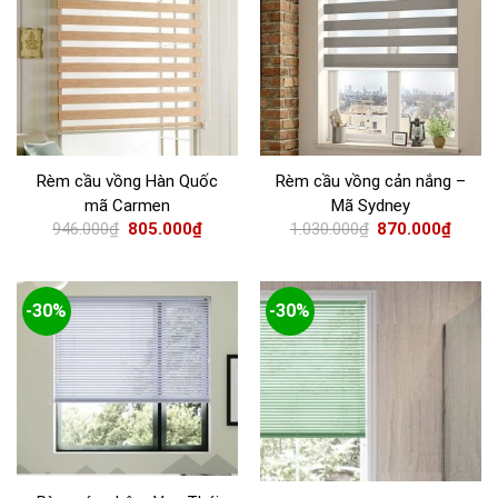
Rèm cầu vồng Hàn Quốc
Rèm cầu vồng cản nắng –
mã Carmen
Mã Sydney
946.000
₫
805.000
₫
1.030.000
₫
870.000
₫
-30%
-30%