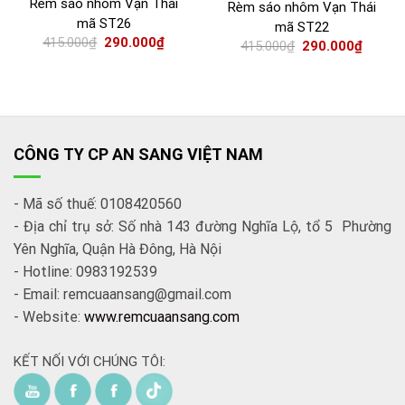
Rèm sáo nhôm Vạn Thái
Rèm sáo nhôm Vạn Thái
mã ST26
mã ST22
415.000
₫
290.000
₫
415.000
₫
290.000
₫
CÔNG TY CP AN SANG VIỆT NAM
- Mã số thuế: 0108420560
- Địa chỉ trụ sở: Số nhà 143 đường Nghĩa Lộ, tổ 5 Phường
Yên Nghĩa, Quận Hà Đông, Hà Nội
- Hotline: 0983192539
- Email: remcuaansang@gmail.com
- Website:
www.remcuaansang.com
KẾT NỐI VỚI CHÚNG TÔI: