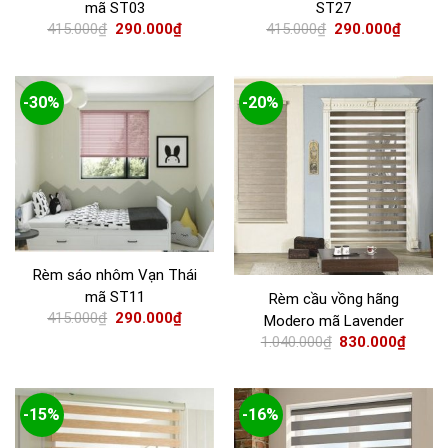
mã ST03
ST27
415.000
₫
290.000
₫
415.000
₫
290.000
₫
-30%
-20%
Rèm sáo nhôm Vạn Thái
mã ST11
Rèm cầu vồng hãng
415.000
₫
290.000
₫
Modero mã Lavender
1.040.000
₫
830.000
₫
-15%
-16%