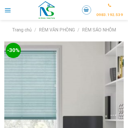
Skip
to
0983.192.539
content
Trang chủ
/
RÈM VĂN PHÒNG
/
RÈM SÁO NHÔM
-30%