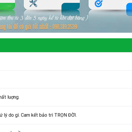
ất luợng.
lý do gì. Cam kết bảo trì TRỌN ĐỜI.