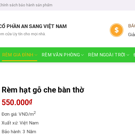
Chính sách bảo hành sản phẩm
CỔ PHẦN AN SANG VIỆT NAM
BÁ
èm cửa Uy tín cho mọi nhà.
Giả
RÈM GIA ĐÌNH
RÈM VĂN PHÒNG
RÈM NGOÀI TRỜI
Rèm hạt gỗ che bàn thờ
550.000
₫
2
Đơn giá: VND/m
Xuất xứ: Việt Nam
Bảo hành: 3 Năm