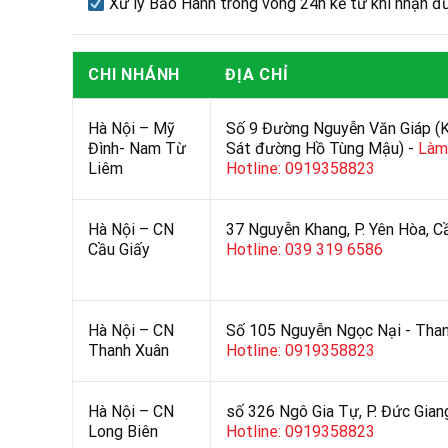
Xử lý Bảo Hành trong vòng 24h kể từ khi nhận đ
CHI NHÁNH
ĐỊA CHỈ
Hà Nội – Mỹ
Số 9 Đường Nguyễn Văn Giáp (
Đình- Nam Từ
Sát đường Hồ Tùng Mậu) -
Làm 
Liêm
Hotline: 0919358823
Hà Nội – CN
37 Nguyễn Khang, P. Yên Hòa, C
Cầu Giấy
Hotline: 039 319 6586
Hà Nội – CN
Số 105 Nguyễn Ngọc Nại - Than
Thanh Xuân
Hotline: 0919358823
Hà Nội – CN
số 326 Ngô Gia Tự, P. Đức Gian
Long Biên
Hotline: 0919358823