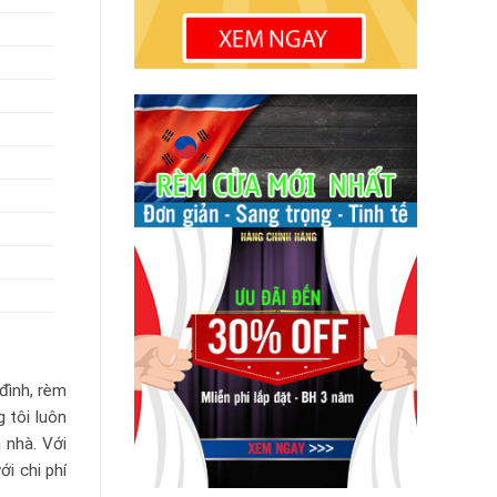
 đình, rèm
 tôi luôn
 nhà. Với
i chi phí