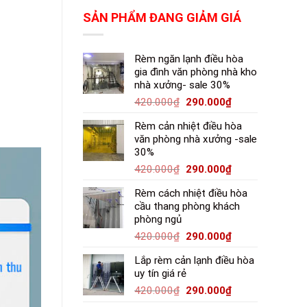
SẢN PHẨM ĐANG GIẢM GIÁ
Rèm ngăn lạnh điều hòa
gia đình văn phòng nhà kho
nhà xưởng- sale 30%
420.000
₫
290.000
₫
Rèm cản nhiệt điều hòa
văn phòng nhà xưởng -sale
30%
420.000
₫
290.000
₫
Rèm cách nhiệt điều hòa
cầu thang phòng khách
phòng ngủ
420.000
₫
290.000
₫
Lắp rèm cản lạnh điều hòa
uy tín giá rẻ
420.000
₫
290.000
₫