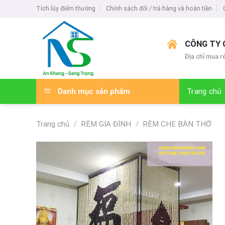
Skip
Tích lũy điểm thưởng
Chính sách đổi / trả hàng và hoàn tiền
to
content
CÔNG TY 
Địa chỉ mua r
Danh mục sản phẩm
Trang chủ
Trang chủ
/
RÈM GIA ĐÌNH
/
RÈM CHE BÀN THỜ