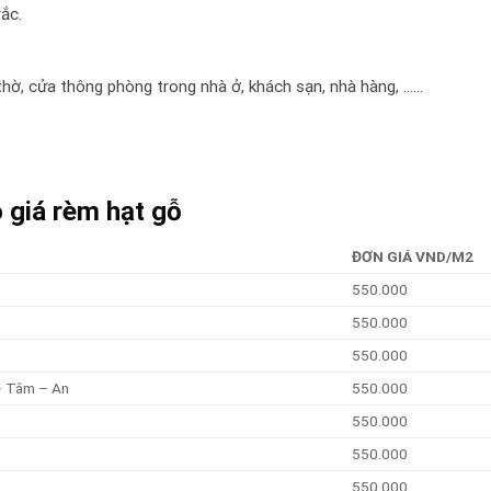
ắc.
hờ, cửa thông phòng trong nhà ở, khách sạn, nhà hàng, ……
 giá rèm hạt gỗ
ĐƠN GIÁ VND/M2
550.000
550.000
550.000
– Tâm – An
550.000
550.000
550.000
550.000