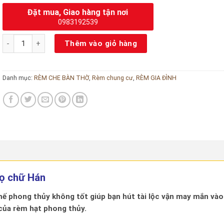
Đặt mua, Giao hàng tận nơi
0983192539
Rèm hạt gỗ che bàn thờ số lượng
Thêm vào giỏ hàng
Danh mục:
RÈM CHE BÀN THỜ
,
Rèm chung cư
,
RÈM GIA ĐÌNH
họ chữ Hán
hế phong thủy không tốt giúp bạn hút tài lộc vận may mắn vào
 của rèm hạt phong thủy.