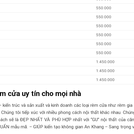
550.000
550.000
550.000
550.000
550.000
550.000
1.450.000
1.450.000
1.450.000
m cửa uy tín cho mọi nhà
– kiến trúc và sản xuất và kinh doanh các loại rèm cửa như: rèm gia
húng tôi tiếp xúc với nhiều phong cách nội thất khác nhau. Chúng
ách sẽ là ĐẸP NHẤT VÀ PHÙ HỢP nhất với “GU” nội thất của căn
 mẫu mã. – GIÚP kiến tạo không gian An Khang – Sang trọng vớ