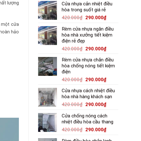
hất lượng
Cửa nhựa cản nhiệt điều
hòa trong suốt giá rẻ
420.000
₫
290.000
₫
i một cửa
Rèm cửa nhựa ngăn điều
 hoàn hảo
hòa nhà xưởng tiết kiệm
điện rẻ đẹp
420.000
₫
290.000
₫
Rèm cửa nhựa chắn điều
hòa chống nóng tiết kiệm
điện
420.000
₫
290.000
₫
Cửa nhựa cách nhiệt điều
hòa nhà hàng khách sạn
420.000
₫
290.000
₫
Cửa chống nóng cách
nhiệt điều hòa cầu thang
420.000
₫
290.000
₫