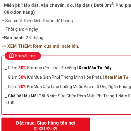
2
–
Miễn phí: lắp đặt, vận chuyển, đo, lắp đặt ( Dưới 3m
: Phụ ph
100k/đơn hàng)
– Sản xuất theo kích thước đặt hàng
– Thời gian: 4 ngày.
–
Bảo hành
: 24 tháng.
>>
XEM THÊM: Rèm cửa mới sale lớn.
Khuyến mại
_ Giảm
30%
Khi mua rèm cửa cầu vồng I
Xem Mẫu Tại Đây
_ Giảm
50%
Khi Mua Giàn Phơi Thông Minh Hòa Phát. I
Xem Mẫu Tại 
_ Giảm
30%
Khi Mua Cửa Lưới Chống Muỗi, Vách Tổ Ong Ngăn Phòng
_
Chế Độ Hậu Mãi Tốt Nhất:
Sửa Chữa Rèm Miễn Phí Trong 1 Năm S
Hành.
Đặt mua, Giao hàng tận nơi
0983192539