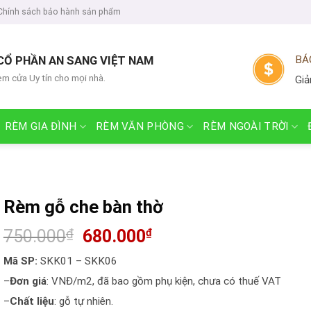
Chính sách bảo hành sản phẩm
CỔ PHẦN AN SANG VIỆT NAM
BÁ
èm cửa Uy tín cho mọi nhà.
Giả
RÈM GIA ĐÌNH
RÈM VĂN PHÒNG
RÈM NGOÀI TRỜI
Rèm gỗ che bàn thờ
750.000
₫
680.000
₫
Mã SP:
SKK01 – SKK06
–
Đơn giá
: VNĐ/m2, đã bao gồm phụ kiện, chưa có thuế VAT
–
Chất liệu
: gỗ tự nhiên.