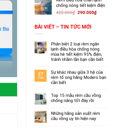
Rèm điều hòa chắn lạnh
chống nóng tiết kiệm điện
420.000
₫
290.000
₫
BÀI VIẾT – TIN TỨC MỚI
Phân biệt 2 loại rèm ngăn
lạnh điều hòa chống nóng
mùa hè tiết kiệm 95% điện,
tránh nhầm lẫn bạn cần biết
Sự khác nhau giữa 3 hệ của
27
rèm tổ ong hãng Modero bạn
Th4
cần biết
Top 15 mẫu rèm cầu vồng
chống nắng tốt đây rồi
Những hãng sản xuất rèm
cầu vồng uy tín hiện nay