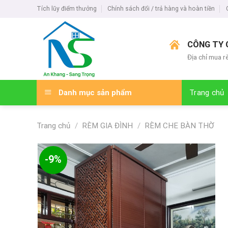
Skip
Tích lũy điểm thưởng
Chính sách đổi / trả hàng và hoàn tiền
to
content
CÔNG TY 
Địa chỉ mua r
Danh mục sản phẩm
Trang chủ
Trang chủ
/
RÈM GIA ĐÌNH
/
RÈM CHE BÀN THỜ
-9%