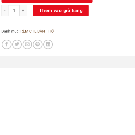
Rèm gỗ che bàn thờ số lượng
Thêm vào giỏ hàng
Danh mục:
RÈM CHE BÀN THỜ