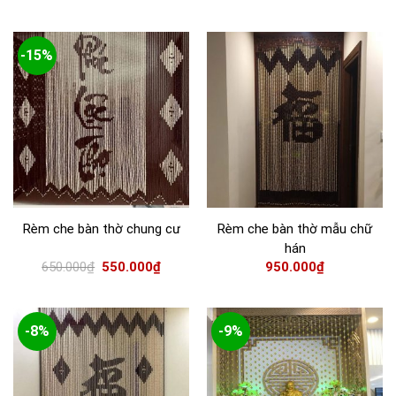
-15%
Rèm che bàn thờ chung cư
Rèm che bàn thờ mẫu chữ
hán
650.000
₫
550.000
₫
950.000
₫
-8%
-9%