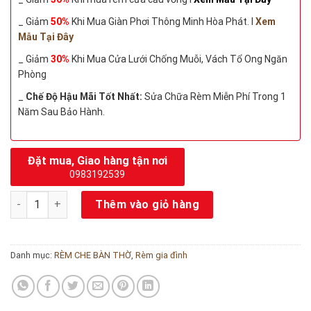
_ Giảm
50%
Khi Mua Giàn Phơi Thông Minh Hòa Phát. I
Xem
Mẫu Tại Đây
_ Giảm
30%
Khi Mua Cửa Lưới Chống Muỗi, Vách Tổ Ong Ngăn
Phòng
_
Chế Độ Hậu Mãi Tốt Nhất:
Sửa Chữa Rèm Miễn Phí Trong 1
Năm Sau Bảo Hành.
Đặt mua, Giao hàng tận nơi
0983192539
Rèm che bàn thờ đẹp số lượng
Thêm vào giỏ hàng
Danh mục:
RÈM CHE BÀN THỜ
,
Rèm gia đình