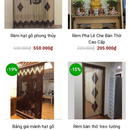
Rèm hạt gỗ phong thủy
Rèm Pha Lê Che Bàn Thờ
Cao Cấp
600.000
₫
550.000
₫
225.000
₫
205.000
₫
-19%
-15%
Bảng giá mành hạt gỗ
Rèm bàn thờ treo tường