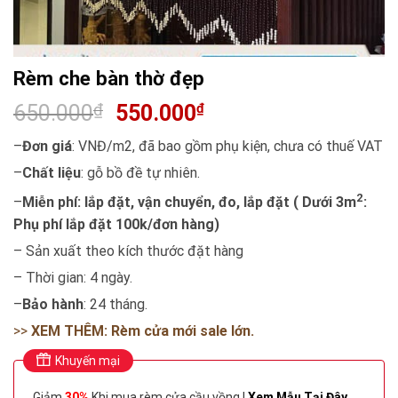
Rèm che bàn thờ đẹp
650.000
₫
550.000
₫
–
Đơn giá
: VNĐ/m2, đã bao gồm phụ kiện, chưa có thuế VAT
–
Chất liệu
: gỗ bồ đề tự nhiên.
2
–
Miễn phí: lắp đặt, vận chuyển, đo, lắp đặt ( Dưới 3m
:
Phụ phí lắp đặt 100k/đơn hàng)
– Sản xuất theo kích thước đặt hàng
– Thời gian: 4 ngày.
–
Bảo hành
: 24 tháng.
>>
XEM THÊM: Rèm cửa mới sale lớn.
Khuyến mại
_ Giảm
30%
Khi mua rèm cửa cầu vồng I
Xem Mẫu Tại Đây