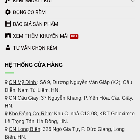
RÈM NGOÀI TRỜI
ĐỘNG CƠ RÈM
BÁO GIÁ SẢN PHẨM
XEM THÊM KHUYẾN MÃI
TƯ VẤN CHỌN RÈM
HỆ THỐNG CỬA HÀNG
CN Mỹ Đình
: Số 9, Đường Nguyễn Văn Giáp (K2), Cầu
Diễn, Nam Từ Liêm, HN.
CN Cầu Giấy
: 37 Nguyễn Khang, P. Yên Hòa, Cầu Giấy,
HN.
Kho Động Cơ Rèm
:
Khu C, nhà C13-08, KĐT Geleximco
Lê Trọng Tấn, Hà Đông, HN.
CN Long Biên
: 326 Ngô Gia Tự, P. Đức Giang, Long
Biên, HN.