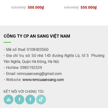
620.000
₫
500.000
₫
650.000
₫
550.000
₫
CÔNG TY CP AN SANG VIỆT NAM
- Mã số thuế: 0108420560
- Địa chỉ trụ sở: Số nhà 143 đường Nghĩa Lộ, tổ 5 Phường
Yên Nghĩa, Quận Hà Đông, Hà Nội
- Hotline: 0983192539
- Email: remcuaansang@gmail.com
- Website:
www.remcuaansang.com
KẾT NỐI VỚI CHÚNG TÔI: