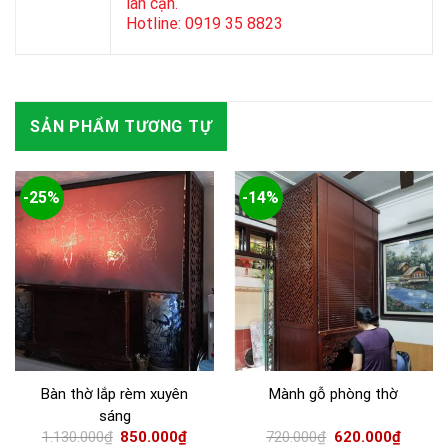
lân cận.
Hotline: 0919 35 8823
SẢN PHẨM TƯƠNG TỰ
-25%
-14%
Bàn thờ lắp rèm xuyên
Mành gỗ phòng thờ
sáng
1.130.000
₫
850.000
₫
720.000
₫
620.000
₫