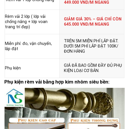
449.000 VND/M NGANG
Rèm vải 2 lớp ( lớp vải
GIẢM GIÁ 30% – GIÁ CHỈ CÒN
chống nắng + lớp voan
645.000 VND/M NGANG
trang trí đẹp)
TRÊN 5M MIỄN PHÍ LẮP ĐẶT.
Miễn phí: đo, vận chuyển,
DƯỚI 5M PHÍ LẮP ĐẶT 100K/
lắp đặt
ĐƠN HÀNG
GIÁ ĐÃ BAO GỒM ĐẦY ĐỦ PHỤ
Phụ kiện
KIỆN LOẠI CƠ BẢN.
Phụ kiện rèm vải bằng hợp kim nhôm siêu bền: