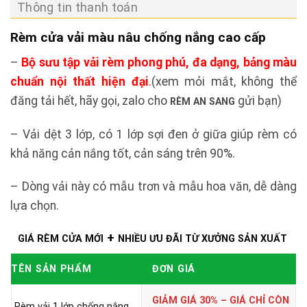
Thông tin thanh toán
Rèm cửa vải màu nâu chống nắng cao cấp
–
Bộ sưu tập vải rèm phong phú, đa dạng, bảng màu
chuẩn nội thất hiện đại
.
(xem mỏi mắt, không thể
đăng tải hết, hãy gọi, zalo cho
gửi bạn
)
RÈM AN SANG
–
Vải dệt 3 lớp, có 1 lớp sợi đen ở giữa giúp rèm có
khả năng cản nắng tốt, c
ản sáng trên 90%.
– Dòng vải này có mẫu trơn và mẫu hoa văn, dễ dàng
lựa chọn.
+
GIÁ RÈM CỬA MỚI
NHIỀU ƯU ĐÃI TỪ XƯỞNG SẢN XUẤT
TÊN SẢN PHẨM
ĐƠN GIÁ
GIẢM GIÁ 30% – GIÁ CHỈ CÒN
Rèm vải 1 lớp chống nắng