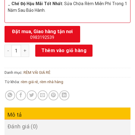
_
Chế Độ Hậu Mãi Tốt Nhất:
Sửa Chữa Rèm Miễn Phí Trong 1
Năm Sau Bảo Hành.
Đặt mua, Giao hàng tận nơi
0983192539
Rèm cửa vải màu nâu chống nắng cao cấp số lượng
Thêm vào giỏ hàng
Danh mục:
RÈM VẢI GIÁ RẺ
Từ khóa:
rèm giá rẻ
,
rèm nhà hàng
Mô tả
Đánh giá (0)