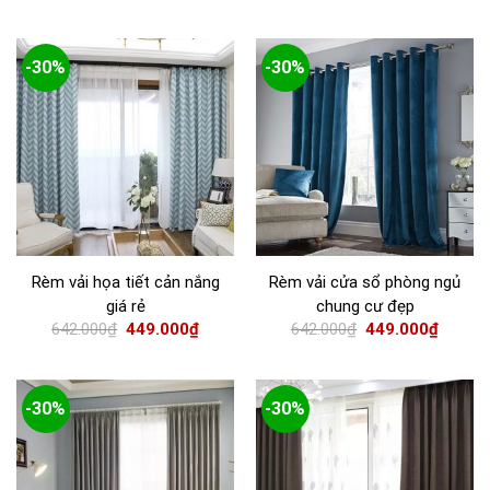
-30%
-30%
Rèm vải họa tiết cản nắng
Rèm vải cửa sổ phòng ngủ
giá rẻ
chung cư đẹp
642.000
₫
449.000
₫
642.000
₫
449.000
₫
-30%
-30%