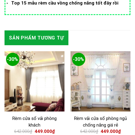
Top 15 mẫu rèm cầu vồng chống nắng tốt đây rồi
SẢN PHẨM TƯƠNG TỰ
-30%
-30%
Rèm cửa sổ vải phòng
Rèm vải cửa sổ phòng ngủ
khách
chống nắng giá rẻ
642.000
₫
449.000
₫
642.000
₫
449.000
₫