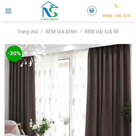
Skip
to
0983.192.539
content
Trang chủ
/
RÈM GIA ĐÌNH
/
RÈM VẢI GIÁ RẺ
-30%