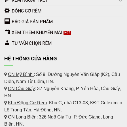
RÈM NGOÀI TRỜI
ĐỘNG CƠ RÈM
BÁO GIÁ SẢN PHẨM
XEM THÊM KHUYẾN MÃI
TƯ VẤN CHỌN RÈM
HỆ THỐNG CỬA HÀNG
CN Mỹ Đình
: Số 9, Đường Nguyễn Văn Giáp (K2), Cầu
Diễn, Nam Từ Liêm, HN.
CN Cầu Giấy
: 37 Nguyễn Khang, P. Yên Hòa, Cầu Giấy,
HN.
Kho Động Cơ Rèm
:
Khu C, nhà C13-08, KĐT Geleximco
Lê Trọng Tấn, Hà Đông, HN.
CN Long Biên
: 326 Ngô Gia Tự, P. Đức Giang, Long
Biên, HN.