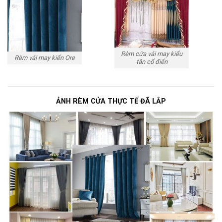
Rèm cửa vải may kiểu
Rèm vải may kiển Ore
tân cổ điển
ẢNH RÈM CỬA THỰC TẾ ĐÃ LẮP