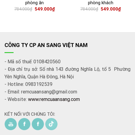
phòng ăn
phòng khách
784.000
₫
549.000
₫
784.000
₫
549.000
₫
CÔNG TY CP AN SANG VIỆT NAM
- Mã số thuế: 0108420560
- Địa chỉ trụ sở: Số nhà 143 đường Nghĩa Lộ, tổ 5 Phường
Yên Nghĩa, Quận Hà Đông, Hà Nội
- Hotline: 0983192539
- Email: remcuaansang@gmail.com
- Website:
www.remcuaansang.com
KẾT NỐI VỚI CHÚNG TÔI: