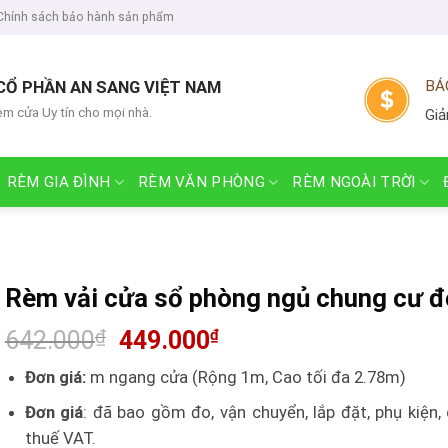
Chính sách bảo hành sản phẩm
CỔ PHẦN AN SANG VIỆT NAM
BÁ
èm cửa Uy tín cho mọi nhà.
Giả
RÈM GIA ĐÌNH
RÈM VĂN PHÒNG
RÈM NGOÀI TRỜI
Rèm vải cửa sổ phòng ngủ chung cư đ
642.000
₫
449.000
₫
Đơn giá:
m ngang cửa (Rộng 1m, Cao tối đa 2.78m)
Đơn giá
: đã bao gồm đo, vận chuyển, lắp đặt, phụ kiện,
thuế VAT.