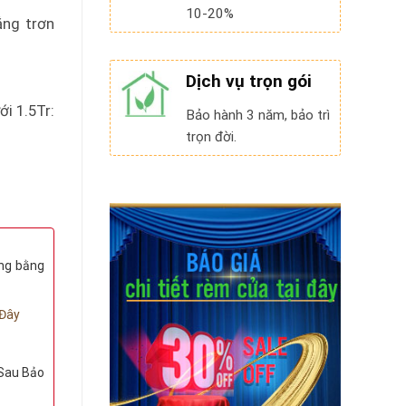
10-20%
ắng trơn
Dịch vụ trọn gói
i 1.5Tr:
Bảo hành 3 năm, bảo trì
trọn đời.
ộng bằng
Đây
Sau Bảo