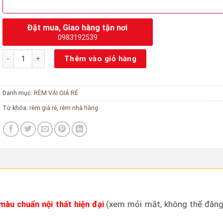
Đặt mua, Giao hàng tận nơi
0983192539
Rèm vải cửa sổ phòng ngủ chung cư đẹp số lượng
Thêm vào giỏ hàng
Danh mục:
RÈM VẢI GIÁ RẺ
Từ khóa:
rèm giá rẻ
,
rèm nhà hàng
àu chuẩn nội thất hiện đại
.
(xem mỏi mắt, không thể đăng 