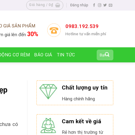
Giỏ hàng /
0
₫
Đăng nhập
O GIÁ SẢN PHẨM
0983.192.539
30%
Hotline tư vấn miễn phí
m giá lên đến
Tìm
ĐỘNG CƠ RÈM
BÁO GIÁ
TIN TỨC
kiếm:
Chất lượng uy tín
ẹp
Hàng chính hãng
Cam kết về giá
 chưa có
Rẻ hơn thị trường từ