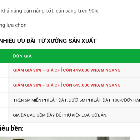
ó khả năng cản nắng tốt, c
ản sáng trên 90%.
ng lựa chọn.
NHIỀU ƯU ĐÃI TỪ XƯỞNG SẢN XUẤT
ĐƠN GIÁ
GIẢM GIÁ 30% – GIÁ CHỈ CÒN 449.000 VND/M NGANG
GIẢM GIÁ 30% – GIÁ CHỈ CÒN 645.000 VND/M NGANG
TRÊN 5M MIỄN PHÍ LẮP ĐẶT. DƯỚI 5M PHÍ LẮP ĐẶT 100K/ĐƠN H
GIÁ ĐÃ BAO GỒM ĐẦY ĐỦ PHỤ KIỆN LOẠI CƠ BẢN.
iêu bền: