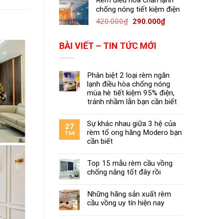
Rèm điều hòa chắn lạnh
chống nóng tiết kiệm điện
420.000
₫
290.000
₫
BÀI VIẾT – TIN TỨC MỚI
Phân biệt 2 loại rèm ngăn
lạnh điều hòa chống nóng
mùa hè tiết kiệm 95% điện,
tránh nhầm lẫn bạn cần biết
Sự khác nhau giữa 3 hệ của
27
rèm tổ ong hãng Modero bạn
Th4
cần biết
Top 15 mẫu rèm cầu vồng
chống nắng tốt đây rồi
Những hãng sản xuất rèm
cầu vồng uy tín hiện nay