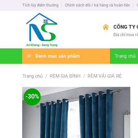
Skip
Tích lũy điểm thưởng
Chính sách đổi / trả hàng và hoàn tiền
to
content
CÔNG TY 
Địa chỉ mua r
Danh mục sản phẩm
Trang chủ
Trang chủ
/
RÈM GIA ĐÌNH
/
RÈM VẢI GIÁ RẺ
-30%