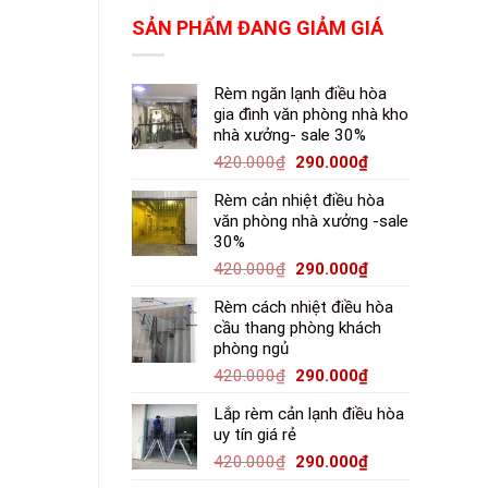
SẢN PHẨM ĐANG GIẢM GIÁ
Rèm ngăn lạnh điều hòa
gia đình văn phòng nhà kho
nhà xưởng- sale 30%
420.000
₫
290.000
₫
Rèm cản nhiệt điều hòa
văn phòng nhà xưởng -sale
30%
420.000
₫
290.000
₫
Rèm cách nhiệt điều hòa
cầu thang phòng khách
phòng ngủ
420.000
₫
290.000
₫
Lắp rèm cản lạnh điều hòa
uy tín giá rẻ
420.000
₫
290.000
₫