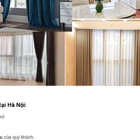
tại Hà Nội
:
xứ.
ầu
của quý khách.