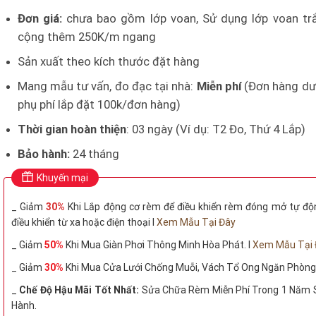
Đơn giá:
chưa bao gồm lớp voan, Sử dụng lớp voan tr
cộng thêm 250K/m ngang
Sản xuất theo kích thước đặt hàng
Mang mẫu tư vấn, đo đạc tại nhà:
Miễn phí
(Đơn hàng dướ
phụ phí lắp đặt 100k/đơn hàng)
Thời gian hoàn thiện
: 03 ngày (Ví dụ: T2 Đo, Thứ 4 Lắp)
Bảo hành:
24 tháng
Khuyến mại
_ Giảm
30%
Khi Lắp động cơ rèm để điều khiển rèm đóng mở tự đ
điều khiển từ xa hoặc điện thoại I
Xem Mẫu Tại Đây
_ Giảm
50%
Khi Mua Giàn Phơi Thông Minh Hòa Phát. I
Xem Mẫu Tại 
_ Giảm
30%
Khi Mua Cửa Lưới Chống Muỗi, Vách Tổ Ong Ngăn Phòng
_
Chế Độ Hậu Mãi Tốt Nhất:
Sửa Chữa Rèm Miễn Phí Trong 1 Năm 
Hành.