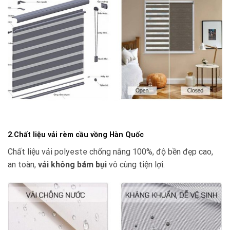
2.Chất liệu vải rèm cầu vồng Hàn Quốc
Chất liệu vải polyeste chống nắng 100%, độ bền đẹp cao,
an toàn,
vải không bám bụi
vô cùng tiện lợi.