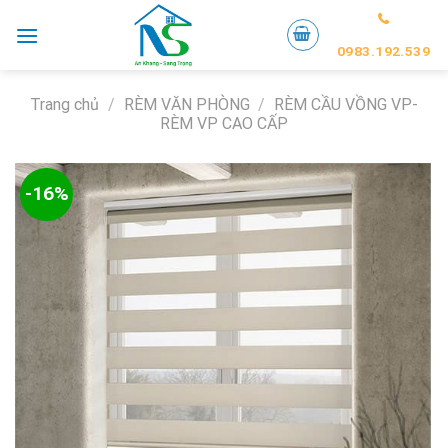
Skip
to
0983.192.539
content
Trang chủ
/
RÈM VĂN PHÒNG
/
RÈM CẦU VỒNG VP-
RÈM VP CAO CẤP
-16%