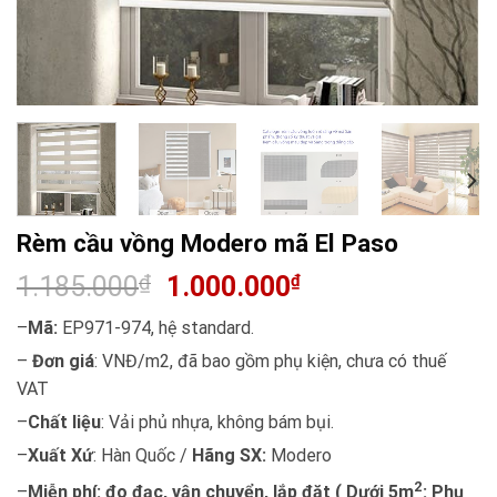
Rèm cầu vồng Modero mã El Paso
1.185.000
₫
1.000.000
₫
–
Mã:
EP971-974, hệ standard.
–
Đơn giá
: VNĐ/m2, đã bao gồm phụ kiện, chưa có thuế
VAT
–
Chất liệu
: Vải phủ nhựa, không bám bụi.
–
Xuất Xứ
: Hàn Quốc /
Hãng SX:
Modero
2
–
Miễn phí: đo đạc, vận chuyển, lắp đặt ( Dưới 5m
: Phụ