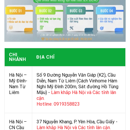
CHI
ĐỊA CHỈ
NHÁNH
Hà Nội –
Số 9 Đường Nguyễn Văn Giáp (K2), Cầu
Mỹ Đình-
Diễn, Nam Từ Liêm (Cách Vinhome Hàm
Nam Từ
Nghi Mỹ Đình 200m, Sát đường Hồ Tùng
Liêm
Mậu) -
Làm khắp Hà Nội và Các tỉnh lân
cận.
Hotline: 0919358823
Hà Nội –
37 Nguyễn Khang, P. Yên Hòa, Cầu Giấy -
CN Cầu
Làm khắp Hà Nội và Các tỉnh lân cận.