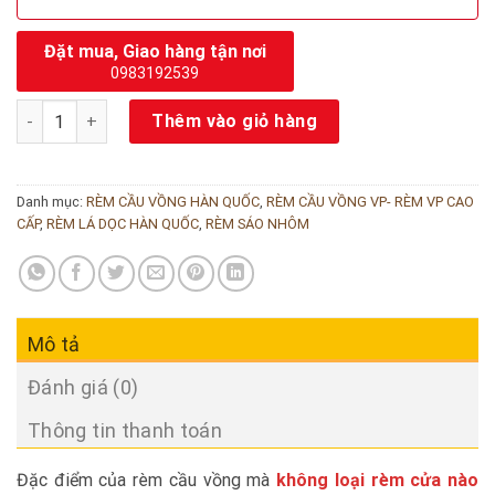
Đặt mua, Giao hàng tận nơi
0983192539
Rèm cầu vồng Modero mã El Paso số lượng
Thêm vào giỏ hàng
Danh mục:
RÈM CẦU VỒNG HÀN QUỐC
,
RÈM CẦU VỒNG VP- RÈM VP CAO
CẤP
,
RÈM LÁ DỌC HÀN QUỐC
,
RÈM SÁO NHÔM
Mô tả
Đánh giá (0)
Thông tin thanh toán
Đặc điểm của rèm cầu vồng mà
không loại rèm cửa nào