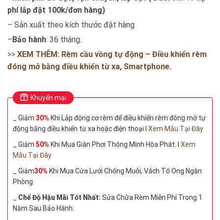
phí lắp đặt 100k/đơn hàng)
– Sản xuất theo kích thước đặt hàng
–
Bảo hành
: 36 tháng.
>>
XEM THÊM: Rèm cầu vồng tự động – Điều khiển rèm
đóng mở bằng điều khiển từ xa, Smartphone.
Khuyến mại
_ Giảm
30%
Khi Lắp động cơ rèm để điều khiển rèm đóng mở tự
động bằng điều khiển từ xa hoặc điện thoại I
Xem Mẫu Tại Đây
_ Giảm
50%
Khi Mua Giàn Phơi Thông Minh Hòa Phát. I
Xem
Mẫu Tại Đây
_ Giảm
30%
Khi Mua Cửa Lưới Chống Muỗi, Vách Tổ Ong Ngăn
Phòng
_
Chế Độ Hậu Mãi Tốt Nhất:
Sửa Chữa Rèm Miễn Phí Trong 1
Năm Sau Bảo Hành.