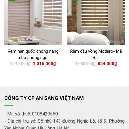
Rèm hàn quốc chống nắng
Rèm cầu vồng Modero- Mã
cho phòng ngủ
Bali
1.267.000
₫
1.015.000
₫
1.030.000
₫
824.000
₫
CÔNG TY CP AN SANG VIỆT NAM
- Mã số thuế: 0108420560
- Địa chỉ trụ sở: Số nhà 143 đường Nghĩa Lộ, tổ 5 Phường
Yên Nghĩa, Quận Hà Đông, Hà Nội