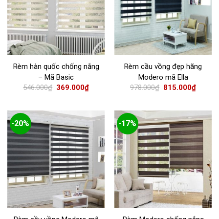
Rèm hàn quốc chống nắng
Rèm cầu vồng đẹp hãng
– Mã Basic
Modero mã Ella
546.000
₫
369.000
₫
978.000
₫
815.000
₫
-20%
-17%