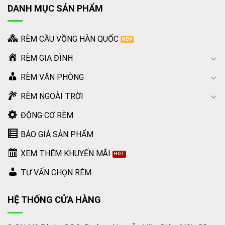
DANH MỤC SẢN PHẨM
RÈM CẦU VỒNG HÀN QUỐC
RÈM GIA ĐÌNH
RÈM VĂN PHÒNG
RÈM NGOÀI TRỜI
ĐỘNG CƠ RÈM
BÁO GIÁ SẢN PHẨM
XEM THÊM KHUYẾN MÃI
TƯ VẤN CHỌN RÈM
HỆ THỐNG CỬA HÀNG