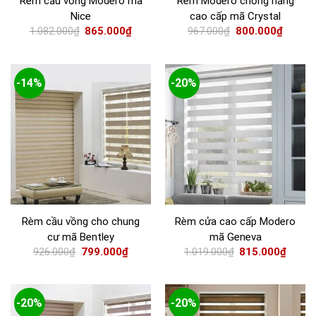
Rèm cầu vồng Modero mã
Rèm Modero chống nắng
Nice
cao cấp mã Crystal
1.082.000
₫
865.000
₫
967.000
₫
800.000
₫
-14%
-20%
Rèm cầu vồng cho chung
Rèm cửa cao cấp Modero
cư mã Bentley
mã Geneva
926.000
₫
799.000
₫
1.019.000
₫
815.000
₫
-20%
-20%