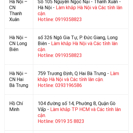
Hà Nội –
Số 105 Nguyễn Ngọc Nại - Thanh Xuân -
CN
Hà Nội -
Làm khắp Hà Nội và Các tỉnh lân
Thanh
cận.
Xuân
Hotline: 0919358823
Hà Nội –
số 326 Ngô Gia Tự, P. Đức Giang, Long
CN Long
Biên -
Làm khắp Hà Nội và Các tỉnh lân
Biên
cận.
Hotline: 0919358823
Hà Nội –
759 Trương Định, Q Hai Bà Trưng -
Làm
CN Hai
khắp Hà Nội và Các tỉnh lân cận.
Bà Trưng
Hotline: 0393196586
Hồ Chí
104 đường số 14, Phường 8, Quận Gò
Minh
Vấp -
Làm khắp TP HCM và Các tỉnh lân
cận.
Hotline: 0919 35 8823