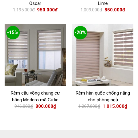
Oscar
Lime
1.195.000
₫
950.000
₫
1.009.000
₫
850.000
₫
-15%
-20%
Rèm cầu vồng chung cư
Rèm hàn quốc chống nắng
hãng Modero mã Cutie
cho phòng ngủ
946.000
₫
800.000
₫
1.267.000
₫
1.015.000
₫