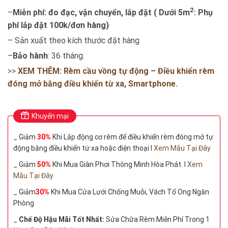
2
–
Miễn phí: đo đạc, vận chuyển, lắp đặt ( Dưới 5m
: Phụ
phí lắp đặt 100k/đơn hàng)
– Sản xuất theo kích thước đặt hàng
–
Bảo hành
: 36 tháng.
>>
XEM THÊM: Rèm cầu vồng tự động – Điều khiển rèm
đóng mở bằng điều khiển từ xa, Smartphone.
Khuyến mại
_ Giảm
30%
Khi Lắp động cơ rèm để điều khiển rèm đóng mở tự
động bằng điều khiển từ xa hoặc điện thoại I
Xem Mẫu Tại Đây
_ Giảm
50%
Khi Mua Giàn Phơi Thông Minh Hòa Phát. I
Xem
Mẫu Tại Đây
_ Giảm
30%
Khi Mua Cửa Lưới Chống Muỗi, Vách Tổ Ong Ngăn
Phòng
_
Chế Độ Hậu Mãi Tốt Nhất:
Sửa Chữa Rèm Miễn Phí Trong 1