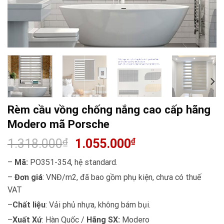
Rèm cầu vồng chống nắng cao cấp hãng
Modero mã Porsche
1.318.000
₫
1.055.000
₫
–
Mã:
PO351-354, hệ standard.
–
Đơn giá
: VNĐ/m2, đã bao gồm phụ kiện, chưa có thuế
VAT
–
Chất liệu
: Vải phủ nhựa, không bám bụi.
–
Xuất Xứ
: Hàn Quốc /
Hãng SX:
Modero