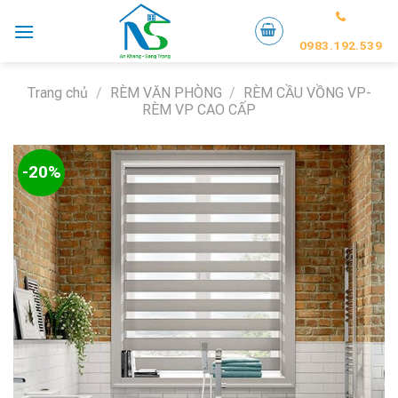
Skip
to
0983.192.539
content
Trang chủ
/
RÈM VĂN PHÒNG
/
RÈM CẦU VỒNG VP-
RÈM VP CAO CẤP
-20%