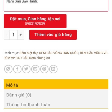
Năm Sau Bảo Hành.
Đặt mua, Giao hàng tận nơi
0983192539
Rèm cầu vồng chống nắng cao cấp hãng Modero mã Porsche 
Thêm vào giỏ hàng
Danh mục:
Rèm biệt thự
,
RÈM CẦU VỒNG HÀN QUỐC
,
RÈM CẦU VỒNG VP-
RÈM VP CAO CẤP
,
Rèm chung cư
Mô tả
Đánh giá (0)
Thông tin thanh toán