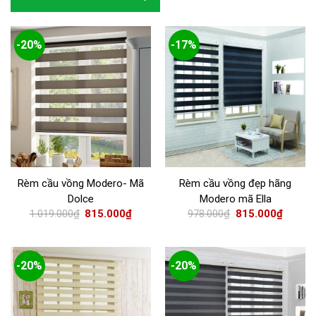
-20%
-17%
Rèm cầu vồng Modero- Mã
Rèm cầu vồng đẹp hãng
Dolce
Modero mã Ella
1.019.000
₫
815.000
₫
978.000
₫
815.000
₫
-20%
-20%