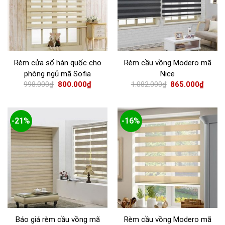
Rèm cửa sổ hàn quốc cho
Rèm cầu vồng Modero mã
phòng ngủ mã Sofia
Nice
998.000
₫
800.000
₫
1.082.000
₫
865.000
₫
-21%
-16%
Báo giá rèm cầu vồng mã
Rèm cầu vồng Modero mã