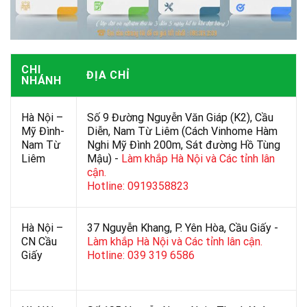
CHI
ĐỊA CHỈ
NHÁNH
Hà Nội –
Số 9 Đường Nguyễn Văn Giáp (K2), Cầu
Mỹ Đình-
Diễn, Nam Từ Liêm (Cách Vinhome Hàm
Nam Từ
Nghi Mỹ Đình 200m, Sát đường Hồ Tùng
Liêm
Mậu) -
Làm khắp Hà Nội và Các tỉnh lân
cận.
Hotline: 0919358823
Hà Nội –
37 Nguyễn Khang, P. Yên Hòa, Cầu Giấy -
CN Cầu
Làm khắp Hà Nội và Các tỉnh lân cận.
Giấy
Hotline: 039 319 6586