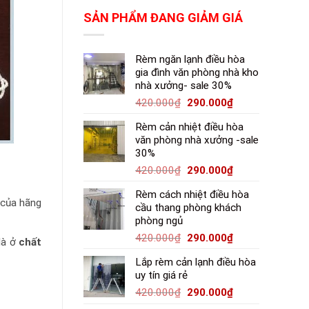
SẢN PHẨM ĐANG GIẢM GIÁ
Rèm ngăn lạnh điều hòa
gia đình văn phòng nhà kho
nhà xưởng- sale 30%
420.000
₫
290.000
₫
Rèm cản nhiệt điều hòa
văn phòng nhà xưởng -sale
30%
420.000
₫
290.000
₫
Rèm cách nhiệt điều hòa
 của hãng
cầu thang phòng khách
phòng ngủ
420.000
₫
290.000
₫
là ở
chất
Lắp rèm cản lạnh điều hòa
uy tín giá rẻ
420.000
₫
290.000
₫