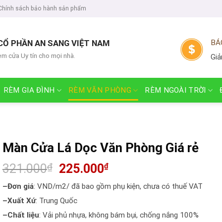
Chính sách bảo hành sản phẩm
CỔ PHẦN AN SANG VIỆT NAM
BÁ
èm cửa Uy tín cho mọi nhà.
Giả
RÈM GIA ĐÌNH
RÈM VĂN PHÒNG
RÈM NGOÀI TRỜI
Màn Cửa Lá Dọc Văn Phòng Giá rẻ
321.000
₫
225.000
₫
–Đơn giá
: VND/m2/ đã bao gồm phụ kiện, chưa có thuế VAT
–Xuất Xứ
: Trung Quốc
–Chất liệu
: Vải phủ nhựa, không bám bụi, chống nắng 100%