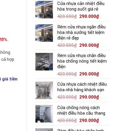
Cửa nhựa cản nhiệt điều
hòa trong suốt giá rẻ
420.000
₫
290.000
₫
Rèm cửa nhựa ngăn điều
hòa nhà xưởng tiết kiệm
điện rẻ đẹp
 20%
.
420.000
₫
290.000
₫
 không
Rèm cửa nhựa chắn điều
á cả hợp
hòa chống nóng tiết kiệm
điện
420.000
₫
290.000
₫
giá tiền
Cửa nhựa cách nhiệt điều
hòa nhà hàng khách sạn
420.000
₫
290.000
₫
Cửa chống nóng cách
nhiệt điều hòa cầu thang
420.000
₫
290.000
₫