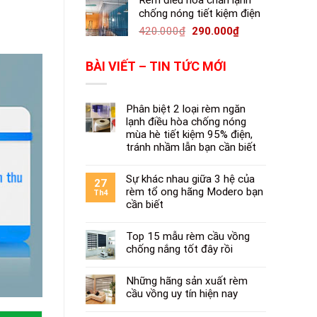
Rèm điều hòa chắn lạnh
chống nóng tiết kiệm điện
420.000
₫
290.000
₫
BÀI VIẾT – TIN TỨC MỚI
Phân biệt 2 loại rèm ngăn
lạnh điều hòa chống nóng
mùa hè tiết kiệm 95% điện,
tránh nhầm lẫn bạn cần biết
Sự khác nhau giữa 3 hệ của
27
rèm tổ ong hãng Modero bạn
Th4
cần biết
Top 15 mẫu rèm cầu vồng
chống nắng tốt đây rồi
Những hãng sản xuất rèm
cầu vồng uy tín hiện nay