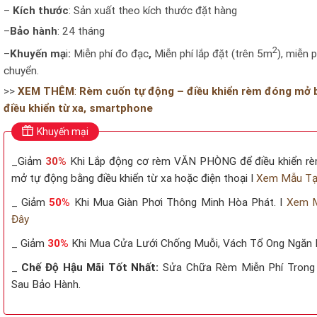
–
Kích thước
: Sản xuất theo kích thước đặt hàng
–
Bảo hành
: 24 tháng
2
–
Khuyến mạ
i
:
Miễn phí đo đạc
,
Miễn phí lắp đặt (trên 5m
), miễn 
chuyển.
>>
XEM THÊM
:
Rèm cuốn tự động – điều khiển rèm đóng mở 
điều khiển từ xa, smartphone
Khuyến mại
_Giảm
30%
Khi Lắp động cơ rèm VĂN PHÒNG để điều khiển r
mở tự động bằng điều khiển từ xa hoặc điện thoại I
Xem Mẫu Tạ
_ Giảm
50%
Khi Mua Giàn Phơi Thông Minh Hòa Phát. I
Xem M
Đây
_ Giảm
30%
Khi Mua Cửa Lưới Chống Muỗi, Vách Tổ Ong Ngăn
_
Chế Độ Hậu Mãi Tốt Nhất:
Sửa Chữa Rèm Miễn Phí Trong
Sau Bảo Hành.