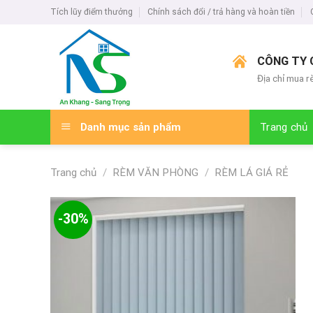
Skip
Tích lũy điểm thưởng
Chính sách đổi / trả hàng và hoàn tiền
to
content
CÔNG TY 
Địa chỉ mua r
Danh mục sản phẩm
Trang chủ
Trang chủ
/
RÈM VĂN PHÒNG
/
RÈM LÁ GIÁ RẺ
-30%