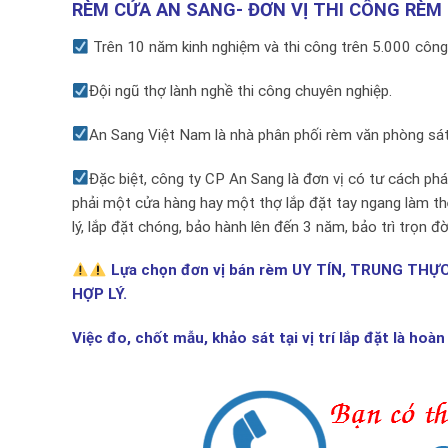
RÈM CỬA AN SANG- ĐƠN VỊ THI CÔNG RÈM 
Trên 10 năm kinh nghiệm và thi công trên 5.000 công 
Đội ngũ thợ lành nghề thi công chuyên nghiệp.
An Sang Việt Nam là nhà phân phối rèm văn phòng sá
Đặc biệt, công ty CP An Sang là đơn vị có tư cách ph
phải một cửa hàng hay một thợ lắp đặt tay ngang làm th
lý, lắp đặt chóng, bảo hành lên đến 3 năm, bảo trì trọn đờ
Lựa chọn đơn vị bán rèm UY TÍN, TRUNG THỰ
HỢP LÝ.
Việc đo, chốt mẫu, khảo sát tại vị trí lắp đặt là hoà