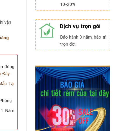
10-20%
phí vận
Dịch vụ trọn gói
Bảo hành 3 năm, bảo trì
bằng
trọn đời.
èm đóng
i Đây
ẫu Tại
 Phòng
 1 Năm