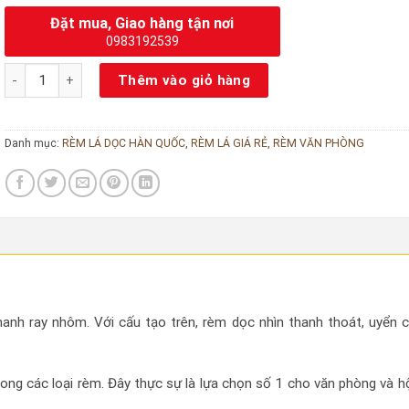
Đặt mua, Giao hàng tận nơi
0983192539
Màn Cửa Lá Dọc Văn Phòng Giá rẻ số lượng
Thêm vào giỏ hàng
Danh mục:
RÈM LÁ DỌC HÀN QUỐC
,
RÈM LÁ GIÁ RẺ
,
RÈM VĂN PHÒNG
hanh ray nhôm. Với cấu tạo trên, rèm dọc nhìn thanh thoát, uyển 
ng các loại rèm. Đây thực sự là lựa chọn số 1 cho văn phòng và hộ