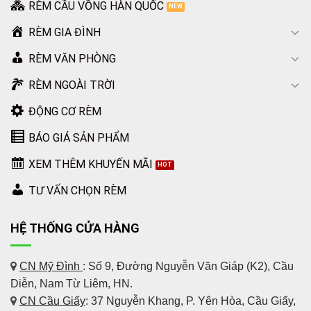
RÈM CẦU VỒNG HÀN QUỐC
RÈM GIA ĐÌNH
RÈM VĂN PHÒNG
RÈM NGOÀI TRỜI
ĐỘNG CƠ RÈM
BÁO GIÁ SẢN PHẨM
XEM THÊM KHUYẾN MÃI
TƯ VẤN CHỌN RÈM
HỆ THỐNG CỬA HÀNG
CN Mỹ Đình
: Số 9, Đường Nguyễn Văn Giáp (K2), Cầu
Diễn, Nam Từ Liêm, HN.
CN Cầu Giấy
: 37 Nguyễn Khang, P. Yên Hòa, Cầu Giấy,