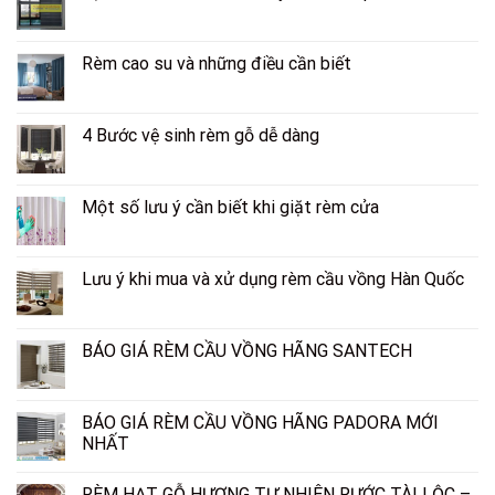
Rèm cao su và những điều cần biết
4 Bước vệ sinh rèm gỗ dễ dàng
Một số lưu ý cần biết khi giặt rèm cửa
Lưu ý khi mua và xử dụng rèm cầu vồng Hàn Quốc
BÁO GIÁ RÈM CẦU VỒNG HÃNG SANTECH
BÁO GIÁ RÈM CẦU VỒNG HÃNG PADORA MỚI
NHẤT
RÈM HẠT GỖ HƯƠNG TỰ NHIÊN RƯỚC TÀI LỘC –