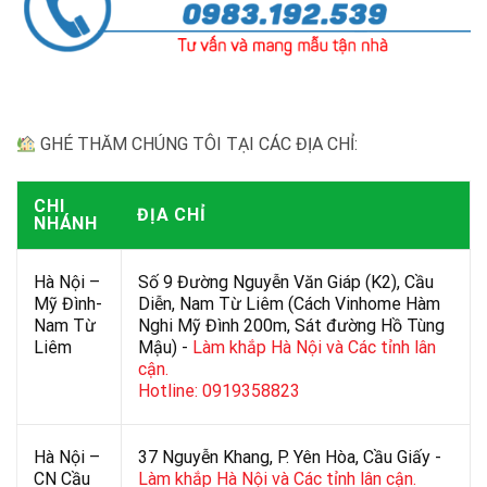
GHÉ THĂM CHÚNG TÔI TẠI CÁC ĐỊA CHỈ:
CHI
ĐỊA CHỈ
NHÁNH
Hà Nội –
Số 9 Đường Nguyễn Văn Giáp (K2), Cầu
Mỹ Đình-
Diễn, Nam Từ Liêm (Cách Vinhome Hàm
Nam Từ
Nghi Mỹ Đình 200m, Sát đường Hồ Tùng
Liêm
Mậu) -
Làm khắp Hà Nội và Các tỉnh lân
cận.
Hotline: 0919358823
Hà Nội –
37 Nguyễn Khang, P. Yên Hòa, Cầu Giấy -
CN Cầu
Làm khắp Hà Nội và Các tỉnh lân cận.