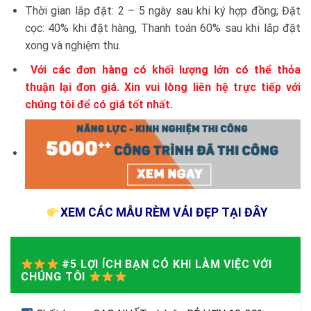
Thời gian lắp đặt: 2 – 5 ngày sau khi ký hợp đồng; Đặt
cọc: 40% khi đặt hàng, Thanh toán 60% sau khi lắp đặt
xong và nghiệm thu.
Với các đơn hàng có khối lượng lớn có thể thỏa
thuận lại đơn giá. Xin vui lòng liên hệ trực tiếp với
chúng tôi để có giá tốt nhất.
XEM CÁC MẪU RÈM VẢI ĐẸP TẠI ĐÂY
#5 LỢI ÍCH BẠN CÓ KHI LÀM VIỆC VỚI
CHÚNG TÔI