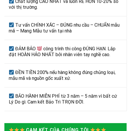
Chất lượng CAO NHẤT và luôn RẺ HƠN 10-20% so
với thị trường.
Tư vấn CHÍNH XÁC – ĐÚNG nhu cầu – CHUẨN mẫu
mã – Mang Mẫu tư vấn tại nhà
ĐẢM BẢO
công trình thi công ĐÚNG HẠN. Lắp
đặt HOÀN HẢO NHẤT bởi nhân viên tay nghề cao.
ĐỀN TIỀN 200% nếu hàng không đúng chủng loại,
mẫu mã và nguồn gốc xuất xứ.
BẢO HÀNH MIỄN PHÍ từ 3 năm – 5 năm vì bất cứ
Lý Do gì. Cam kết Bảo Trì TRỌN ĐỜI.
CAM KẾT CỦA CHÚNG TÔI