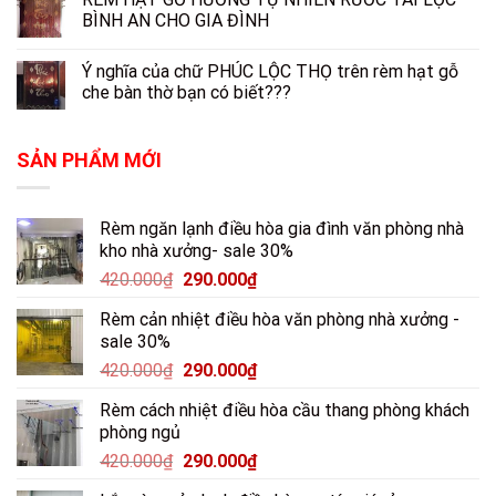
BÌNH AN CHO GIA ĐÌNH
Ý nghĩa của chữ PHÚC LỘC THỌ trên rèm hạt gỗ
che bàn thờ bạn có biết???
SẢN PHẨM MỚI
Rèm ngăn lạnh điều hòa gia đình văn phòng nhà
kho nhà xưởng- sale 30%
420.000
₫
290.000
₫
Rèm cản nhiệt điều hòa văn phòng nhà xưởng -
sale 30%
420.000
₫
290.000
₫
Rèm cách nhiệt điều hòa cầu thang phòng khách
phòng ngủ
420.000
₫
290.000
₫