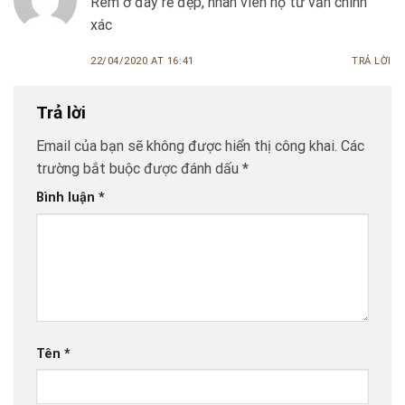
Rèm ở đây rẻ đẹp, nhân viên họ tư vấn chính
xác
22/04/2020 AT 16:41
TRẢ LỜI
Trả lời
Email của bạn sẽ không được hiển thị công khai.
Các
trường bắt buộc được đánh dấu
*
Bình luận
*
Tên
*