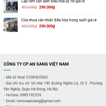
Lắp rèm cản lạnh điều hòa uy tín giá rẻ
420.000
₫
290.000
₫
Cửa nhựa cản nhiệt điều hòa trong suốt giá rẻ
420.000
₫
290.000
₫
CÔNG TY CP AN SANG VIỆT NAM
- Mã số thuế: 0108420560
- Địa chỉ trụ sở: Số nhà 143 đường Nghĩa Lộ, tổ 5 Phường
Yên Nghĩa, Quận Hà Đông, Hà Nội
- Hotline: 0983192539
- Email: remcuaansang@gmail.com