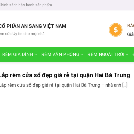
Chính sách bảo hành sản phẩm
CỔ PHẦN AN SANG VIỆT NAM
BÁ
èm cửa Uy tín cho mọi nhà.
Giả
RÈM GIA ĐÌNH
RÈM VĂN PHÒNG
RÈM NGOÀI TRỜI
Lắp rèm cửa sổ đẹp giá rẻ tại quận Hai Bà Trưng
Lắp rèm cửa sổ đẹp giá rẻ tại quận Hai Bà Trưng – nhà anh [...]