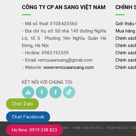
CÔNG TY CP AN SANG VIỆT NAM
CHÍNH 
- Mã số thuế: 0108420560
Giới thiệu
- Địa chỉ trụ sở: Số nhà 143 đường Nghĩa
Mua hàng
Lộ, tổ 5 Phường Yên Nghĩa, Quận Hà
Chính sác
Đông, Hà Nội
Chính sác
- Hotline: 0983192539
Chính sách
- Email: remcuaansang@gmail.com
Chính sác
- Website:
www.remcuaansang.com
Chính sác
KẾT NỐI VỚI CHÚNG TÔI:
Chat Zalo
Chat Facebook
Trang chủ
RÈM GIA ĐÌNH
RÈM VĂN PHÒNG
RÈM NGOÀI TRỜ
Hotline: 0919.358.823