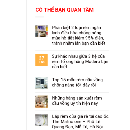
CÓ THỂ BẠN QUAN TÂM
Phân biệt 2 loại rèm ngăn
lạnh điều hòa chống nóng
mùa hè tiết kiệm 95% điện,
tránh nhầm lẫn bạn cần biết
Sự khác nhau giữa 3 hệ của
27
rèm tổ ong hãng Modero bạn
Th4
cần biết
Top 15 mẫu rèm cầu vồng
chống nắng tốt đây rồi
Những hãng sản xuất rèm
cầu vồng uy tín hiện nay
Lắp rèm cửa giá rẻ tại cao ốc
The Matric one – Phố Lê
Quang Đạo, Mễ Trì, Hà Nội