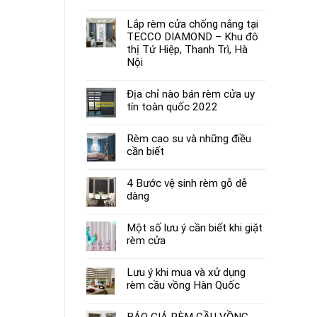
Lắp rèm cửa chống nắng tại
TECCO DIAMOND – Khu đô
thị Tứ Hiệp, Thanh Trì, Hà
Nội
Địa chỉ nào bán rèm cửa uy
tín toàn quốc 2022
Rèm cao su và những điều
cần biết
4 Bước vệ sinh rèm gỗ dễ
dàng
Một số lưu ý cần biết khi giặt
rèm cửa
Lưu ý khi mua và xử dụng
rèm cầu vồng Hàn Quốc
BÁO GIÁ RÈM CẦU VỒNG