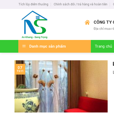
Skip
Tích lũy điểm thưởng
Chính sách đổi / trả hàng và hoàn tiền
to
content
CÔNG TY 
Địa chỉ mua r
Danh mục sản phẩm
Trang chủ
07
Th11