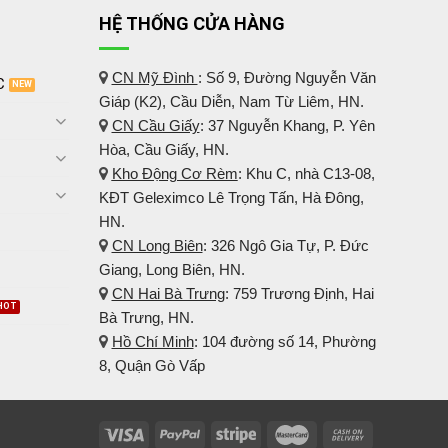
HỆ THỐNG CỬA HÀNG
CN Mỹ Đình
: Số 9, Đường Nguyễn Văn
C
Giáp (K2), Cầu Diễn, Nam Từ Liêm, HN.
CN Cầu Giấy
: 37 Nguyễn Khang, P. Yên
Hòa, Cầu Giấy, HN.
Kho Động Cơ Rèm
:
Khu C, nhà C13-08,
KĐT Geleximco Lê Trọng Tấn, Hà Đông,
HN.
CN Long Biên
: 326 Ngô Gia Tự, P. Đức
Giang, Long Biên, HN.
CN Hai Bà Trưng
: 759 Trương Định, Hai
Bà Trưng, HN.
Hồ Chí Minh
: 104 đường số 14, Phường
8, Quận Gò Vấp