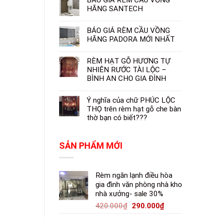
HÃNG SANTECH
BÁO GIÁ RÈM CẦU VỒNG
HÃNG PADORA MỚI NHẤT
RÈM HẠT GỖ HƯƠNG TỰ
NHIÊN RƯỚC TÀI LỘC –
BÌNH AN CHO GIA ĐÌNH
Ý nghĩa của chữ PHÚC LỘC
THỌ trên rèm hạt gỗ che bàn
thờ bạn có biết???
SẢN PHẨM MỚI
Rèm ngăn lạnh điều hòa
gia đình văn phòng nhà kho
nhà xưởng- sale 30%
420.000
₫
290.000
₫