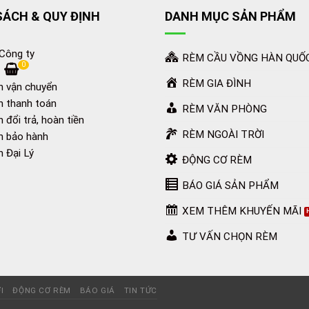
SÁCH & QUY ĐỊNH
DANH MỤC SẢN PHẨM
 Công ty
RÈM CẦU VỒNG HÀN QUỐ
0
RÈM GIA ĐÌNH
h vận chuyển
h thanh toán
RÈM VĂN PHÒNG
 đổi trả, hoàn tiền
RÈM NGOÀI TRỜI
h bảo hành
h Đại Lý
ĐỘNG CƠ RÈM
BÁO GIÁ SẢN PHẨM
XEM THÊM KHUYẾN MÃI
TƯ VẤN CHỌN RÈM
I
ĐỘNG CƠ RÈM
BÁO GIÁ
TIN TỨC