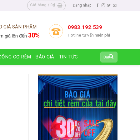
Giỏ hàng /
0
₫
Đăng nhập
O GIÁ SẢN PHẨM
0983.192.539
30%
Hotline tư vấn miễn phí
m giá lên đến
Tìm
ĐỘNG CƠ RÈM
BÁO GIÁ
TIN TỨC
kiếm: