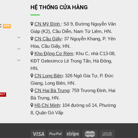
HỆ THỐNG CỬA HÀNG
CN Mỹ Đình
: Số 9, Đường Nguyễn Văn
C
Giáp (K2), Cầu Diễn, Nam Từ Liêm, HN.
CN Cầu Giấy
: 37 Nguyễn Khang, P. Yên
Hòa, Cầu Giấy, HN.
Kho Động Cơ Rèm
:
Khu C, nhà C13-08,
KĐT Geleximco Lê Trọng Tấn, Hà Đông,
HN.
CN Long Biên
: 326 Ngô Gia Tự, P. Đức
Giang, Long Biên, HN.
CN Hai Bà Trưng
: 759 Trương Định, Hai
Bà Trưng, HN.
Hồ Chí Minh
: 104 đường số 14, Phường
8, Quận Gò Vấp