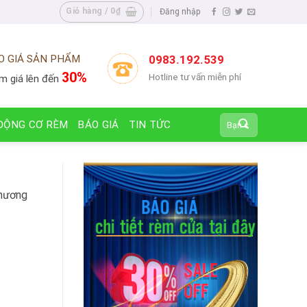
Giỏ hàng /
0
₫
Đăng nhập
O GIÁ SẢN PHẨM
0983.192.539
30%
Hotline tư vấn miễn phí
m giá lên đến
Tìm
ĐỘNG CƠ RÈM
BÁO GIÁ
TIN TỨC
kiếm:
Thương