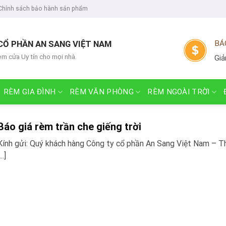
Chính sách bảo hành sản phẩm
CỔ PHẦN AN SANG VIỆT NAM
BÁ
èm cửa Uy tín cho mọi nhà.
Giả
RÈM GIA ĐÌNH
RÈM VĂN PHÒNG
RÈM NGOÀI TRỜI
Báo giá rèm trần che giếng trời
Kính gửi: Quý khách hàng Công ty cổ phần An Sang Việt Nam – 
...]