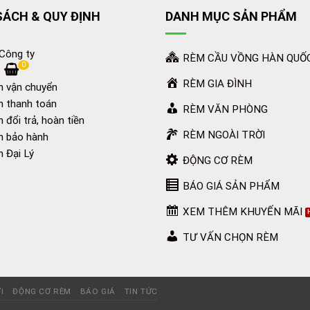
SÁCH & QUY ĐỊNH
DANH MỤC SẢN PHẨM
 Công ty
RÈM CẦU VỒNG HÀN QUỐ
0
RÈM GIA ĐÌNH
h vận chuyển
h thanh toán
RÈM VĂN PHÒNG
 đổi trả, hoàn tiền
RÈM NGOÀI TRỜI
h bảo hành
h Đại Lý
ĐỘNG CƠ RÈM
BÁO GIÁ SẢN PHẨM
XEM THÊM KHUYẾN MÃI
TƯ VẤN CHỌN RÈM
I
ĐỘNG CƠ RÈM
BÁO GIÁ
TIN TỨC