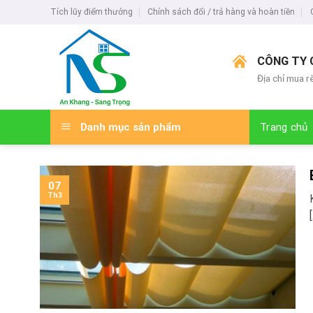
Skip
Tích lũy điểm thưởng
Chính sách đổi / trả hàng và hoàn tiền
to
content
CÔNG TY 
Địa chỉ mua r
Danh mục sản phẩm
Trang chủ
07
Th3
[