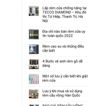
Lắp rèm cửa chống nắng tại
TECCO DIAMOND – Khu đô
thị Tứ Hiệp, Thanh Trì, Hà
Nội
Địa chỉ nào bán rèm cửa uy
tín toàn quốc 2022
Rèm cao su và những điều
cần biết
4 Bước vệ sinh rèm gỗ dễ
dàng
Một số lưu ý cần biết khi giặt
rèm cửa
Lưu ý khi mua và xử dụng
rèm cầu vồng Hàn Quốc
BÁO GIÁ RÈM CẦU VỒNG