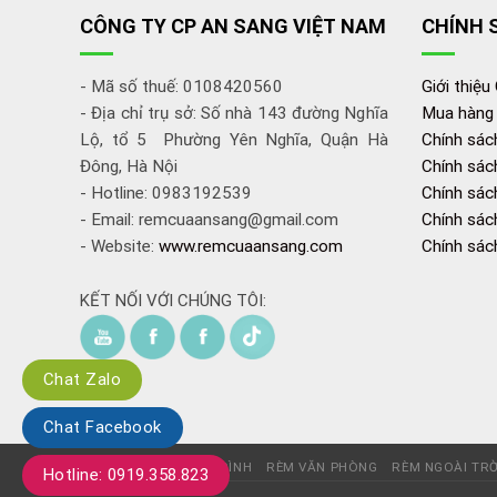
CÔNG TY CP AN SANG VIỆT NAM
CHÍNH 
- Mã số thuế: 0108420560
Giới thiệu
- Địa chỉ trụ sở: Số nhà 143 đường Nghĩa
Mua hàng
Lộ, tổ 5 Phường Yên Nghĩa, Quận Hà
Chính sác
Đông, Hà Nội
Chính sác
- Hotline: 0983192539
Chính sách
- Email: remcuaansang@gmail.com
Chính sác
- Website:
www.remcuaansang.com
Chính sác
KẾT NỐI VỚI CHÚNG TÔI:
Chat Zalo
Chat Facebook
Trang chủ
RÈM GIA ĐÌNH
RÈM VĂN PHÒNG
RÈM NGOÀI TRỜ
Hotline: 0919.358.823