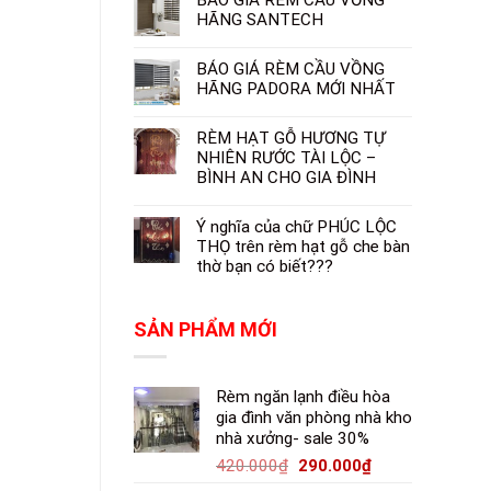
HÃNG SANTECH
BÁO GIÁ RÈM CẦU VỒNG
HÃNG PADORA MỚI NHẤT
RÈM HẠT GỖ HƯƠNG TỰ
NHIÊN RƯỚC TÀI LỘC –
BÌNH AN CHO GIA ĐÌNH
Ý nghĩa của chữ PHÚC LỘC
THỌ trên rèm hạt gỗ che bàn
thờ bạn có biết???
SẢN PHẨM MỚI
Rèm ngăn lạnh điều hòa
gia đình văn phòng nhà kho
nhà xưởng- sale 30%
420.000
₫
290.000
₫