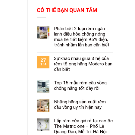
CÓ THỂ BẠN QUAN TÂM
Phân biệt 2 loại rèm ngăn
lạnh điều hòa chống nóng
mùa hè tiết kiệm 95% điện,
tránh nhầm lẫn bạn cần biết
Sự khác nhau giữa 3 hệ của
27
rèm tổ ong hãng Modero bạn
Th4
cần biết
Top 15 mẫu rèm cầu vồng
chống nắng tốt đây rồi
Những hãng sản xuất rèm
cầu vồng uy tín hiện nay
Lắp rèm cửa giá rẻ tại cao ốc
The Matric one – Phố Lê
Quang Đạo, Mễ Trì, Hà Nội