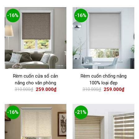
-16%
-16%
Rèm cuốn cửa sổ cản
Rèm cuốn chống nắng
nắng cho văn phòng
100% loại đẹp
310.000
₫
259.000
₫
310.000
₫
259.000
₫
-16%
-21%