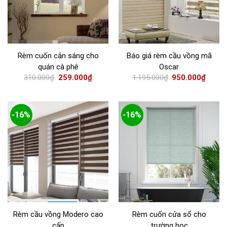
Rèm cuốn cản sáng cho
Báo giá rèm cầu vồng mã
quán cà phê
Oscar
310.000
₫
259.000
₫
1.195.000
₫
950.000
₫
-16%
-16%
Rèm cầu vồng Modero cao
Rèm cuốn cửa sổ cho
cấp
trường học