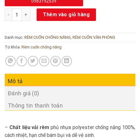
0983192539
Rèm văn phòng giá rẻ cản sáng 100% số lượng
Thêm vào giỏ hàng
Danh mục:
RÈM CUỐN CHỐNG NẮNG
,
RÈM CUỐN VĂN PHÒNG
Từ khóa:
Rèm cuốn chống nắng
Mô tả
Đánh giá (0)
Thông tin thanh toán
–
Chất liệu vải rèm
phủ nhựa polyester chống nắng 100%,
cách nhiệt, hạn chế bám bụi và dễ vệ sinh.