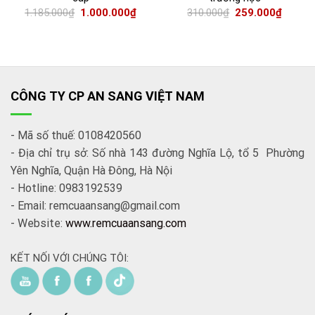
1.185.000
₫
1.000.000
₫
310.000
₫
259.000
₫
CÔNG TY CP AN SANG VIỆT NAM
- Mã số thuế: 0108420560
- Địa chỉ trụ sở: Số nhà 143 đường Nghĩa Lộ, tổ 5 Phường
Yên Nghĩa, Quận Hà Đông, Hà Nội
- Hotline: 0983192539
- Email: remcuaansang@gmail.com
- Website:
www.remcuaansang.com
KẾT NỐI VỚI CHÚNG TÔI: