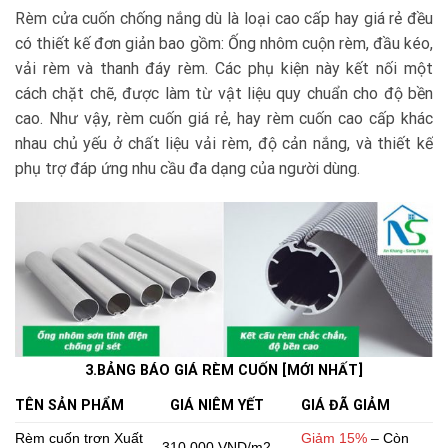
Rèm cửa cuốn chống nắng dù là loại cao cấp hay giá rẻ đều
có thiết kế đơn giản bao gồm: Ống nhôm cuộn rèm, đầu kéo,
vải rèm và thanh đáy rèm. Các phụ kiện này kết nối một
cách chặt chẽ, được làm từ vật liệu quy chuẩn cho độ bền
cao. Như vậy, rèm cuốn giá rẻ, hay rèm cuốn cao cấp khác
nhau chủ yếu ở chất liệu vải rèm, độ cản nắng, và thiết kế
phụ trợ đáp ứng nhu cầu đa dạng của người dùng.
3.BẢNG BÁO GIÁ RÈM CUỐN [MỚI NHẤT]
TÊN SẢN PHẨM
GIÁ NIÊM YẾT
GIÁ ĐÃ GIẢM
Rèm cuốn trơn Xuất
Giảm 15%
– Còn
310.000 VND/m2