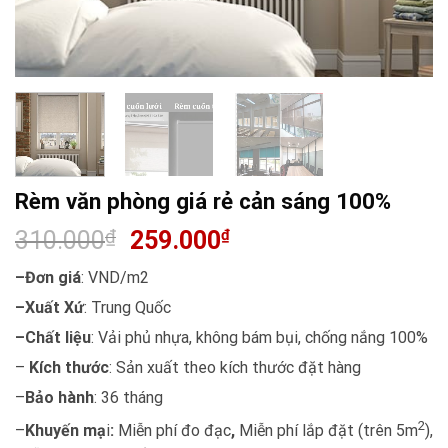
Rèm văn phòng giá rẻ cản sáng 100%
310.000
₫
259.000
₫
–Đơn giá
: VND/m2
–Xuất Xứ
: Trung Quốc
–Chất liệu
: Vải phủ nhựa, không bám bụi, chống nắng 100%
–
Kích thước
: Sản xuất theo kích thước đặt hàng
–
Bảo hành
: 36 tháng
2
–
Khuyến mạ
i
:
Miễn phí đo đạc
,
Miễn phí lắp đặt (trên 5m
),