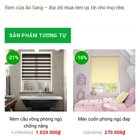
Rèm cửa An Sang
– địa chỉ mua rèm uy tín cho mọi nhà.
SẢN PHẨM TƯƠNG TỰ
-21%
-16%
Rèm cầu vồng phòng ngủ
Màn cuốn phòng ngủ đẹp
chống nắng
1.298.000
₫
1.020.000
₫
320.000
₫
270.000
₫