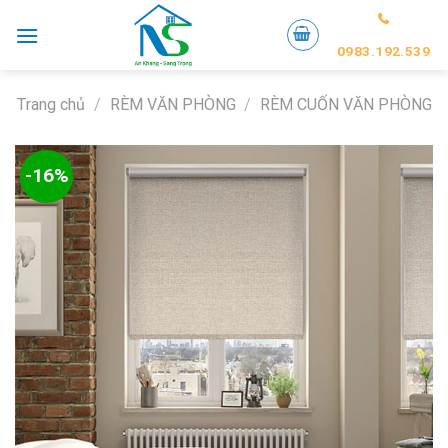
Skip
to
0983.192.539
content
Trang chủ
/
RÈM VĂN PHÒNG
/
RÈM CUỐN VĂN PHÒNG
-16%