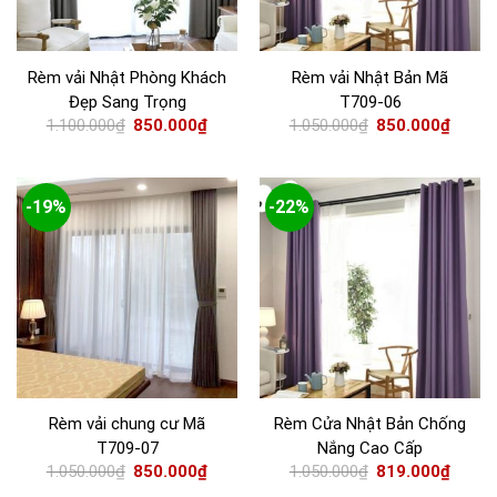
Rèm vải Nhật Phòng Khách
Rèm vải Nhật Bản Mã
Đẹp Sang Trọng
T709-06
1.100.000
₫
850.000
₫
1.050.000
₫
850.000
₫
-19%
-22%
Rèm vải chung cư Mã
Rèm Cửa Nhật Bản Chống
T709-07
Nắng Cao Cấp
1.050.000
₫
850.000
₫
1.050.000
₫
819.000
₫