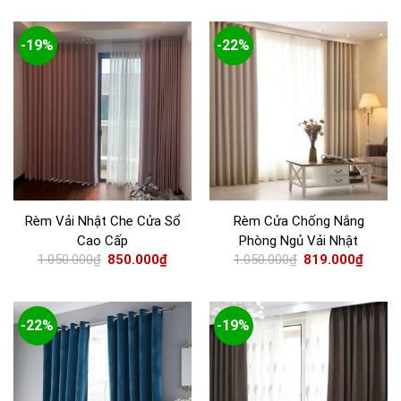
-19%
-22%
Rèm Vải Nhật Che Cửa Sổ
Rèm Cửa Chống Nắng
Cao Cấp
Phòng Ngủ Vải Nhật
1.050.000
₫
850.000
₫
1.050.000
₫
819.000
₫
-22%
-19%