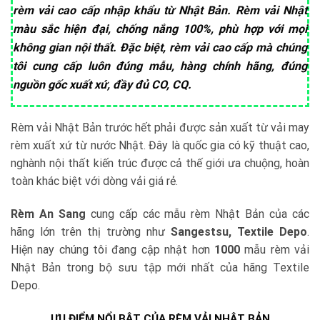
rèm vải cao cấp nhập khẩu từ Nhật Bản. Rèm vải Nhật
màu sắc hiện đại, chống nắng 100%, phù hợp với mọi
không gian nội thất. Đặc biệt, rèm vải cao cấp mà chúng
tôi cung cấp luôn đúng mẫu, hàng chính hãng, đúng
nguồn gốc xuất xứ, đầy đủ CO, CQ.
Rèm vải Nhật Bản trước hết phải được sản xuất từ vải may
rèm xuất xứ từ nước Nhật. Đây là quốc gia có kỹ thuật cao,
nghành nội thất kiến trúc được cả thế giới ưa chuộng, hoàn
toàn khác biệt với dòng vải giá rẻ.
Rèm An Sang
cung cấp các mẫu rèm Nhật Bản của các
hãng lớn trên thị trường như
Sangestsu, Textile Depo
.
Hiện nay chúng tôi đang cập nhật hơn
1000
mẫu rèm vải
Nhật Bản trong bộ sưu tập mới nhất của hãng Textile
Depo.
ƯU ĐIỂM NỔI BẬT CỦA RÈM VẢI NHẬT BẢN