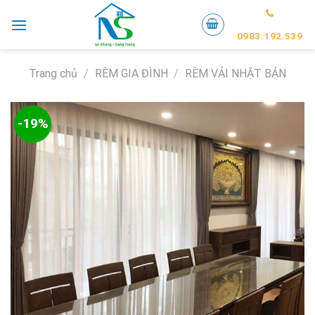
Skip
to
0983.192.539
content
Trang chủ
/
RÈM GIA ĐÌNH
/
RÈM VẢI NHẬT BẢN
-19%