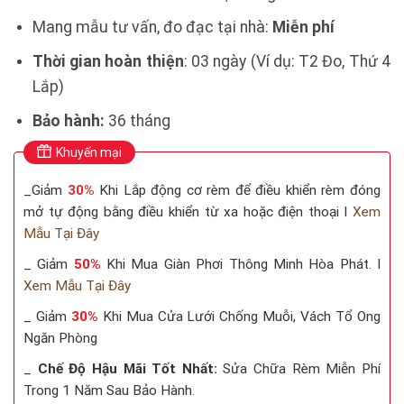
Mang mẫu tư vấn, đo đạc tại nhà:
Miễn phí
Thời gian hoàn thiện
: 03 ngày (Ví dụ: T2 Đo, Thứ 4
Lắp)
Bảo hành:
36 tháng
Khuyến mại
_Giảm
30%
Khi Lắp động cơ rèm để điều khiển rèm đóng
mở tự động bằng điều khiển từ xa hoặc điện thoại I
Xem
Mẫu Tại Đây
_ Giảm
50%
Khi Mua Giàn Phơi Thông Minh Hòa Phát. I
Xem Mẫu Tại Đây
_ Giảm
30%
Khi Mua Cửa Lưới Chống Muỗi, Vách Tổ Ong
Ngăn Phòng
_
Chế Độ Hậu Mãi Tốt Nhất:
Sửa Chữa Rèm Miễn Phí
Trong 1 Năm Sau Bảo Hành.