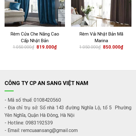
Rèm Cửa Che Nắng Cao
Rèm Vải Nhật Bản Mã
Cấp Nhật Bản
Marina
1.050.000
₫
819.000
₫
1.050.000
₫
850.000
₫
CÔNG TY CP AN SANG VIỆT NAM
- Mã số thuế: 0108420560
- Địa chỉ trụ sở: Số nhà 143 đường Nghĩa Lộ, tổ 5 Phường
Yên Nghĩa, Quận Hà Đông, Hà Nội
- Hotline: 0983192539
- Email: remcuaansang@gmail.com