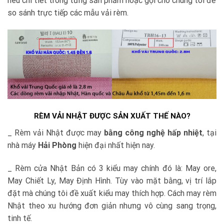
nêu chi tiết trong từng sản phẩm hoặc gọi cho chúng tôi để
so sánh trực tiếp các mẫu vải rèm.
RÈM VẢI NHẬT ĐƯỢC SẢN XUẤT THẾ NÀO?
_ Rèm vải Nhật được may
bằng công nghệ hấp nhiệt
, tại
nhà máy
Hải Phòng
hiện đại nhất hiện nay.
_ Rèm cửa Nhật Bản có 3 kiểu may chính đó là: May ore,
May Chiết Ly, May Định Hình. Tùy vào mặt bằng, vị trí lắp
đặt mà chúng tôi đề xuất kiểu may thích hợp. Cách may rèm
Nhật theo xu hướng đơn giản nhưng vô cùng sang trọng,
tinh tế.