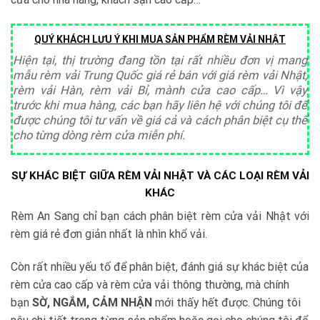
QUÝ KHÁCH LƯU Ý KHI MUA SẢN PHẨM RÈM VẢI NHẬT
Hiện tại, thị trường đang tồn tại rất nhiều đơn vị mang
mẫu rèm vải Trung Quốc giá rẻ bán với giá rèm vải Nhật,
rèm vải Hàn, rèm vải Bỉ, mành cửa cao cấp… Vì vậy
trước khi mua hàng, các bạn hãy liên hệ với chúng tôi để
được chúng tôi tư vấn về giá cả và cách phân biệt cụ thể
cho từng dòng rèm cửa miễn phí.
SỰ KHÁC BIỆT GIỮA RÈM VẢI NHẬT VÀ CÁC LOẠI RÈM VẢI
KHÁC
Rèm An Sang chỉ bạn cách phân biệt rèm cửa vải Nhật với
rèm giá rẻ đơn giản nhất là nhìn khổ vải.
Còn rất nhiều yếu tố để phân biệt, đánh giá sự khác biệt của
rèm cửa cao cấp và rèm cửa vải thông thường, mà chính
bạn
SỜ, NGẮM, CẢM NHẬN
mới thấy hết được. Chúng tôi