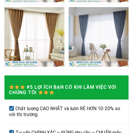
#5 LỢI ÍCH BẠN CÓ KHI LÀM VIỆC VỚI
CHÚNG TÔI
Chất lượng CAO NHẤT và luôn RẺ HƠN 10-20% so
với thị trường.
Tư vấn CHÍNH XÁC – ĐÚNG nhu cầu – CHUẨN mẫu