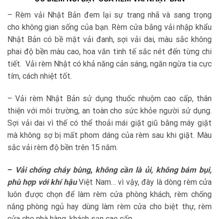
– Rèm vải Nhật Bản đem lại sự trang nhã và sang trọng
cho không gian sống của bạn. Rèm cửa bằng vải nhập khẩu
Nhật Bản có bề mặt vải đanh, sợi vải dai, màu sắc không
phai độ bền màu cao, hoa văn tinh tế sắc nét đến từng chi
tiết. Vải rèm Nhật có khả năng cản sáng, ngăn ngừa tia cực
tím, cách nhiệt tốt.
– Vải rèm Nhật Bản sử dụng thuốc nhuộm cao cấp, thân
thiện với môi trường, an toàn cho sức khỏe người sử dụng.
Sợi vải dai vì thế có thể thoải mái giặt giũ bằng máy giặt
mà không sợ bị mất phom dáng của rèm sau khi giặt. Màu
sắc vải rèm độ bền trên 15 năm.
–
Vải chống cháy bùng
,
không cần là ủi, không bám bụi,
phù hợp với khí hậu
Việt Nam… vì vậy, đây là dòng rèm cửa
luôn được chọn để làm rèm cửa phòng khách, rèm chống
nắng phòng ngủ hay dùng làm rèm cửa cho biệt thự, rèm
cửa cho nhà hàng, khách sạn cao cấp…