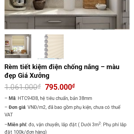
Rèm tiết kiệm điện chống nắng – màu
đẹp Giá Xưởng
1.061.000
₫
795.000
₫
–
Mã
: HTC9438, hệ tiêu chuẩn, bản 38mm
–
Đơn giá
: VNĐ/m2, đã bao gồm phụ kiện, chưa có thuế
VAT
2
–
Miễn phí:
đo, vận chuyển, lắp đặt ( Dưới 3m
: Phụ phí lắp
đặt 100k/đơn hàng)