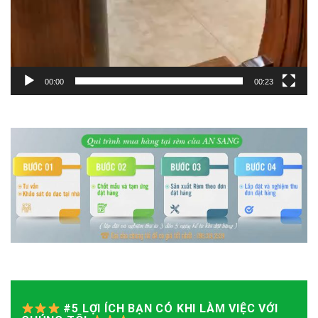
00:00
00:23
#5 LỢI ÍCH BẠN CÓ KHI LÀM VIỆC VỚI