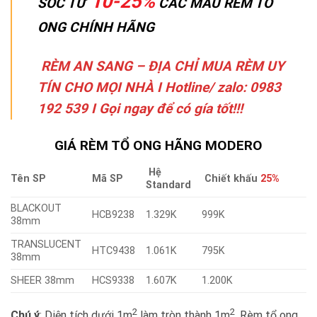
10-25%
SỐC TỪ
CÁC MẪU RÈM TỔ
ONG CHÍNH HÃNG
RÈM AN SANG – ĐỊA CHỈ MUA RÈM UY
TÍN CHO MỌI NHÀ I Hotline/ zalo: 0983
192 539 I Gọi ngay để có gía tốt!!!
GIÁ RÈM TỔ ONG HÃNG MODERO
Hệ
Tên SP
Mã SP
Chiết khấu
25%
Standard
BLACKOUT
HCB9238
1.329K
999K
38mm
TRANSLUCENT
HTC9438
1.061K
795K
38mm
SHEER 38mm
HCS9338
1.607K
1.200K
2
2
Chú ý
: Diện tích dưới 1m
làm tròn thành 1m
. Rèm tổ ong