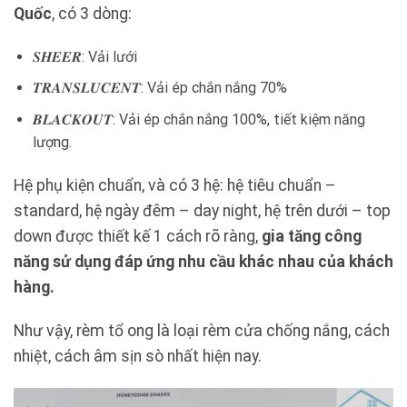
Quốc
, có 3 dòng:
𝑺𝑯𝑬𝑬𝑹: Vải lưới
𝑻𝑹𝑨𝑵𝑺𝑳𝑼𝑪𝑬𝑵𝑻: Vải ép chắn nắng 70%
𝑩𝑳𝑨𝑪𝑲𝑶𝑼𝑻: Vải ép chắn nắng 100%, tiết kiệm năng
lượng.
Hệ phụ kiện chuẩn, và có 3 hệ: hệ tiêu chuẩn –
standard, hệ ngày đêm – day night, hệ trên dưới – top
down được thiết kế 1 cách rõ ràng,
gia tăng công
năng sử dụng đáp ứng nhu cầu khác nhau của khách
hàng.
Như vậy, rèm tổ ong là loại rèm cửa chống nắng, cách
nhiệt, cách âm sịn sò nhất hiện nay.