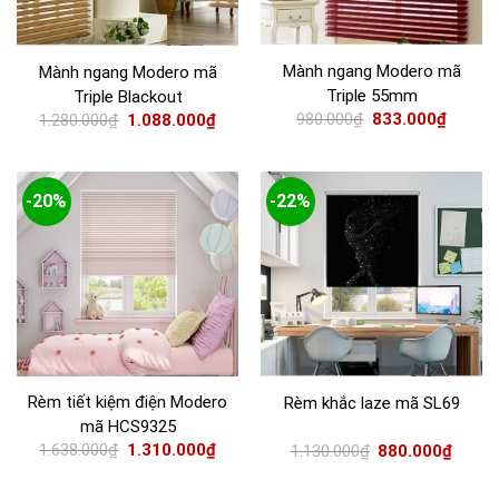
Mành ngang Modero mã
Mành ngang Modero mã
Triple 55mm
Triple Blackout
980.000
₫
833.000
₫
1.280.000
₫
1.088.000
₫
-20%
-22%
Rèm tiết kiệm điện Modero
Rèm khắc laze mã SL69
mã HCS9325
1.638.000
₫
1.310.000
₫
1.130.000
₫
880.000
₫