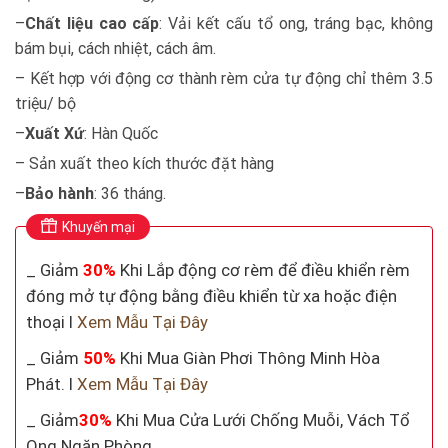
–
Chất liệu cao cấp
: Vải kết cấu tổ ong, tráng bạc, không
bám bụi, cách nhiệt, cách âm.
– Kết hợp với động cơ thành rèm cửa tự động chỉ thêm 3.5
triệu/ bộ
–
Xuất Xứ
: Hàn Quốc
– Sản xuất theo kích thước đặt hàng
–
Bảo hành
: 36 tháng.
Khuyến mại
_ Giảm
30%
Khi Lắp động cơ rèm để điều khiển rèm
đóng mở tự động bằng điều khiển từ xa hoặc điện
thoại I
Xem Mẫu Tại Đây
_ Giảm
50%
Khi Mua Giàn Phơi Thông Minh Hòa
Phát. I
Xem Mẫu Tại Đây
_ Giảm
30%
Khi Mua Cửa Lưới Chống Muỗi, Vách Tổ
Ong Ngăn Phòng