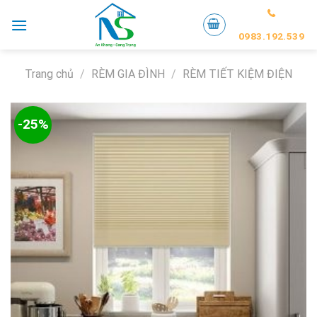
Skip
to
0983.192.539
content
Trang chủ
/
RÈM GIA ĐÌNH
/
RÈM TIẾT KIỆM ĐIỆN
-25%