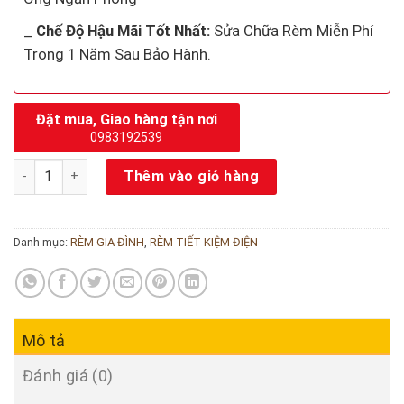
_
Chế Độ Hậu Mãi Tốt Nhất:
Sửa Chữa Rèm Miễn Phí
Trong 1 Năm Sau Bảo Hành.
Đặt mua, Giao hàng tận nơi
0983192539
Rèm tiết kiệm điện chống nắng - màu đẹp Giá Xưởng số lượng
Thêm vào giỏ hàng
Danh mục:
RÈM GIA ĐÌNH
,
RÈM TIẾT KIỆM ĐIỆN
Mô tả
Đánh giá (0)