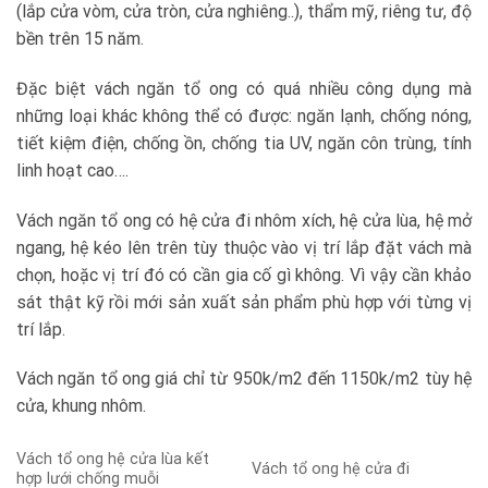
(lắp cửa vòm, cửa tròn, cửa nghiêng..), thẩm mỹ, riêng tư, độ
bền trên 15 năm.
Đặc biệt vách ngăn tổ ong có quá nhiều công dụng mà
những loại khác không thể có được: ngăn lạnh, chống nóng,
tiết kiệm điện, chống ồn, chống tia UV, ngăn côn trùng, tính
linh hoạt cao….
Vách ngăn tổ ong có hệ cửa đi nhôm xích, hệ cửa lùa, hệ mở
ngang, hệ kéo lên trên tùy thuộc vào vị trí lắp đặt vách mà
chọn, hoặc vị trí đó có cần gia cố gì không. Vì vậy cần khảo
sát thật kỹ rồi mới sản xuất sản phẩm phù hợp với từng vị
trí lắp.
Vách ngăn tổ ong giá chỉ từ 950k/m2 đến 1150k/m2 tùy hệ
cửa, khung nhôm.
Vách tổ ong hệ cửa lùa kết
Vách tổ ong hệ cửa đi
hợp lưới chống muỗi