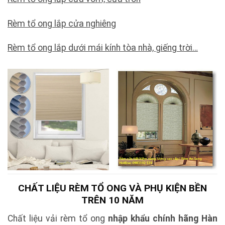
Rèm tổ ong lắp cửa nghiêng
Rèm tổ ong lắp dưới mái kính tòa nhà, giếng trời…
CHẤT LIỆU RÈM TỔ ONG VÀ PHỤ KIỆN BỀN
TRÊN 10 NĂM
Chất liệu vải rèm tổ ong
nhập khẩu chính hãng Hàn