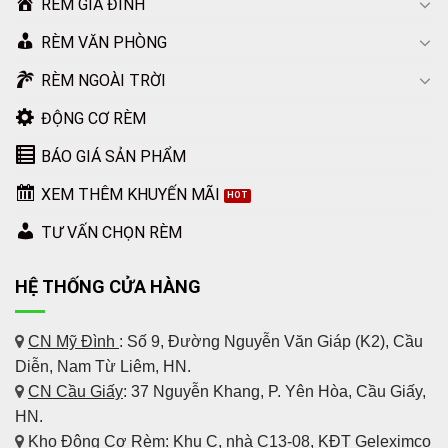
RÈM GIA ĐÌNH
RÈM VĂN PHÒNG
RÈM NGOÀI TRỜI
ĐỘNG CƠ RÈM
BÁO GIÁ SẢN PHẨM
XEM THÊM KHUYẾN MÃI
TƯ VẤN CHỌN RÈM
HỆ THỐNG CỬA HÀNG
CN Mỹ Đình
: Số 9, Đường Nguyễn Văn Giáp (K2), Cầu
Diễn, Nam Từ Liêm, HN.
CN Cầu Giấy
: 37 Nguyễn Khang, P. Yên Hòa, Cầu Giấy,
HN.
Kho Động Cơ Rèm
:
Khu C, nhà C13-08, KĐT Geleximco