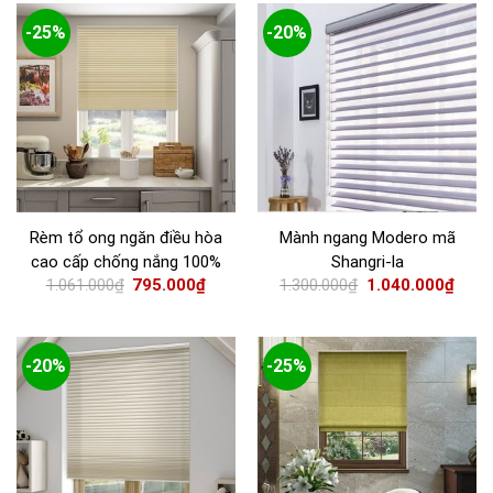
-25%
-20%
Mành ngang Modero mã
Rèm tổ ong ngăn điều hòa
Shangri-la
cao cấp chống nắng 100%
1.300.000
₫
1.040.000
₫
1.061.000
₫
795.000
₫
-20%
-25%