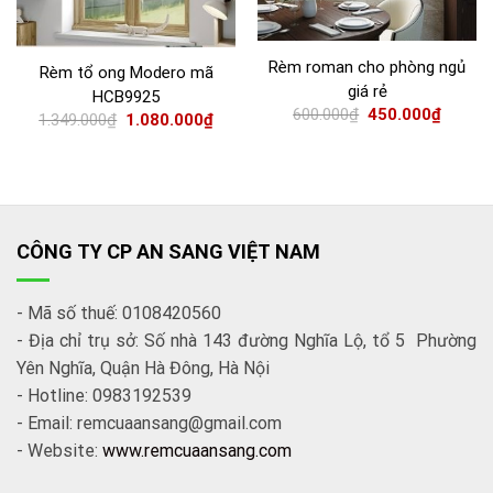
Rèm roman cho phòng ngủ
Rèm tổ ong Modero mã
giá rẻ
HCB9925
600.000
₫
450.000
₫
1.349.000
₫
1.080.000
₫
CÔNG TY CP AN SANG VIỆT NAM
- Mã số thuế: 0108420560
- Địa chỉ trụ sở: Số nhà 143 đường Nghĩa Lộ, tổ 5 Phường
Yên Nghĩa, Quận Hà Đông, Hà Nội
- Hotline: 0983192539
- Email: remcuaansang@gmail.com
- Website:
www.remcuaansang.com