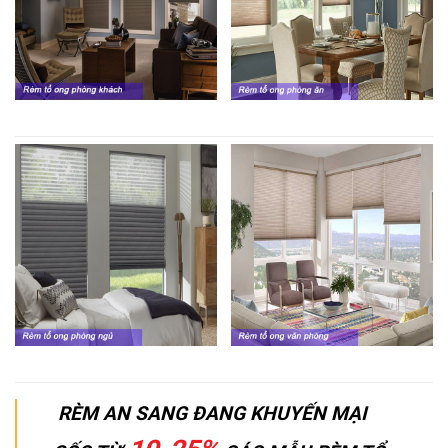
RÈM AN SANG ĐANG KHUYẾN MẠI