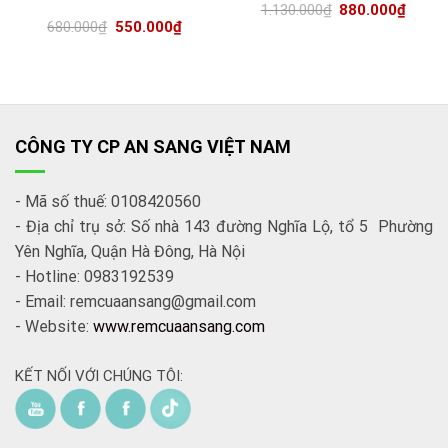
1.130.000
₫
880.000
₫
680.000
₫
550.000
₫
CÔNG TY CP AN SANG VIỆT NAM
- Mã số thuế: 0108420560
- Địa chỉ trụ sở: Số nhà 143 đường Nghĩa Lộ, tổ 5 Phường
Yên Nghĩa, Quận Hà Đông, Hà Nội
- Hotline: 0983192539
- Email: remcuaansang@gmail.com
- Website:
www.remcuaansang.com
KẾT NỐI VỚI CHÚNG TÔI: