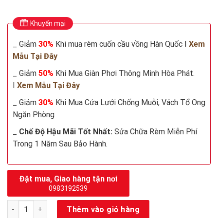
Khuyến mại
_ Giảm
30%
Khi mua rèm cuốn cầu vồng Hàn Quốc I
Xem
Mẫu Tại Đây
_ Giảm
50%
Khi Mua Giàn Phơi Thông Minh Hòa Phát.
I
Xem Mẫu Tại Đây
_ Giảm
30%
Khi Mua Cửa Lưới Chống Muỗi, Vách Tổ Ong
Ngăn Phòng
_
Chế Độ Hậu Mãi Tốt Nhất:
Sửa Chữa Rèm Miễn Phí
Trong 1 Năm Sau Bảo Hành.
Đặt mua, Giao hàng tận nơi
0983192539
Rèm lọt sáng mã SL22 số lượng
Thêm vào giỏ hàng