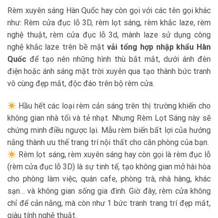
Rèm xuyên sáng Hàn Quốc hay còn gọi với các tên gọi khác
như: Rèm cửa đục lỗ 3D, rèm lọt sáng, rèm khắc laze, rèm
nghệ thuật, rèm cửa đục lỗ 3d, mành laze sử dụng công
nghệ khắc laze trên bề mặt
vải tổng hợp nhập khẩu Hàn
Quốc
để tạo nên những hình thù bắt mắt, dưới ánh đèn
điện hoặc ánh sáng mặt trời xuyên qua tạo thành bức tranh
vô cùng đẹp mắt, độc đáo trên bộ rèm cửa.
Hầu hết các loại rèm cản sáng trên thị trường khiến cho
không gian nhà tối và tẻ nhạt. Nhưng Rèm Lọt Sáng này sẽ
chứng minh điều ngược lại. Mẫu rèm biến bất lợi của hướng
nắng thành ưu thế trang trí nội thất cho căn phòng của bạn.
Rèm lọt sáng, rèm xuyên sáng hay còn gọi là rèm đục lỗ
(rèm cửa đục lỗ 3D) là sự tinh tế, tạo không gian mở hài hòa
cho phòng làm việc, quán cafe, phòng trà, nhà hàng, khác
sạn… và không gian sống gia đình. Giờ đây, rèm cửa không
chỉ để cản nắng, mà còn như 1 bức tranh trang trí đẹp mắt,
giàu tính nghệ thuật.