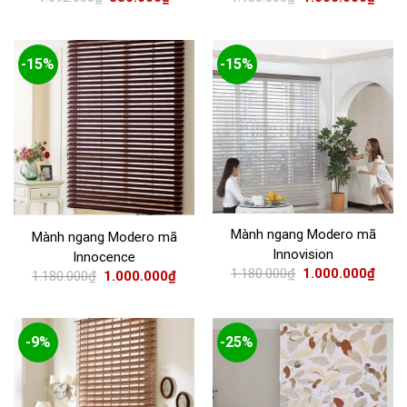
-15%
-15%
Mành ngang Modero mã
Mành ngang Modero mã
Innovision
Innocence
1.180.000
₫
1.000.000
₫
1.180.000
₫
1.000.000
₫
-9%
-25%