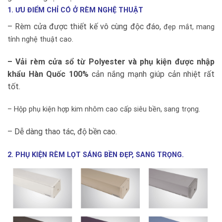
1. ƯU ĐIỂM CHỈ CÓ Ở RÈM NGHỆ THUẬT
– Rèm cửa được thiết kế vô cùng độc đáo,
đẹp mắt, mang
tính nghệ thuật cao.
– Vải rèm cửa sổ từ Polyester và phụ kiện được nhập
khẩu Hàn Quốc 100%
cản nắng mạnh giúp cản nhiệt rất
tốt.
– Hộp phụ kiện hợp kim nhôm cao cấp siêu bền, sang trọng.
– Dễ dàng thao tác, độ bền cao.
2. PHỤ KIỆN RÈM LỌT SÁNG BỀN ĐẸP, SANG TRỌNG.