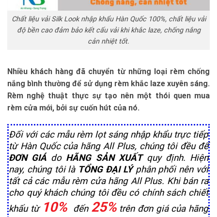
Chất liệu vải Silk Look nhập khẩu Hàn Quốc 100%, chất liệu vải
độ bền cao đảm bảo kết cấu vải khi khắc laze, chống nắng
cản nhiệt tốt.
Nhiều khách hàng đã chuyển từ những loại rèm chống
nắng bình thường để sử dụng rèm khắc laze xuyên sáng.
Rèm nghệ thuật thực sự tạo nên một thói quen mua
rèm cửa mới, bởi sự cuốn hút của nó.
Đối với các mẫu rèm lọt sáng nhập khẩu trực tiếp
từ Hàn Quốc của hãng All Plus, chúng tôi đều để
ĐƠN GIÁ
do
HÃNG SẢN XUẤT
quy định. Hiện
nay, chúng tôi là
TỔNG ĐẠI LÝ
phân phối nên với
tất cả các mẫu rèm cửa hãng All Plus. Khi bán ra
cho quý khách chúng tôi đều có chính sách chiết
10%
25%
khấu từ
đến
trên đơn giá của hãng