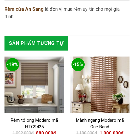
Rèm cửa An Sang
là đơn vị mua rèm uy tín cho mọi gia
đình.
SẢN PHẨM TƯƠNG TỰ
-19%
-15%
Mành ngang Modero mã
Rèm tổ ong Modero mã
One Band
HTC9425
1.180.000
₫
1.000.000
₫
1.092.000
₫
880.000
₫