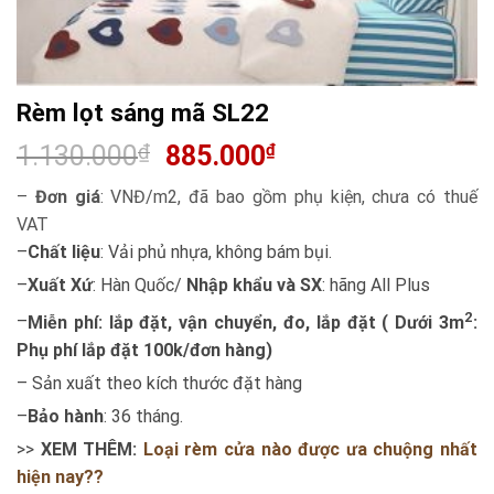
Rèm lọt sáng mã SL22
1.130.000
₫
885.000
₫
–
Đơn giá
: VNĐ/m2, đã bao gồm phụ kiện, chưa có thuế
VAT
–
Chất liệu
: Vải phủ nhựa, không bám bụi.
–
Xuất Xứ
: Hàn Quốc/
Nhập khẩu và SX
: hãng All Plus
2
–
Miễn phí: lắp đặt, vận chuyển, đo, lắp đặt ( Dưới 3m
:
Phụ phí lắp đặt 100k/đơn hàng)
– Sản xuất theo kích thước đặt hàng
–
Bảo hành
: 36 tháng.
>>
XEM THÊM:
Loại rèm cửa nào được ưa chuộng nhất
hiện nay??