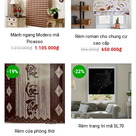
Mành ngang Modero mã
Rèm roman cho chung cư
Picasso
cao cấp
1.210.000
₫
1.105.000
₫
866.000
₫
650.000
₫
-19%
-22%
Rèm trang trí mã SL70
Rèm cửa phòng thờ