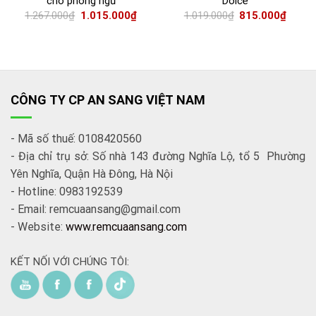
cho phòng ngủ
Dolce
1.267.000
₫
1.015.000
₫
1.019.000
₫
815.000
₫
CÔNG TY CP AN SANG VIỆT NAM
- Mã số thuế: 0108420560
- Địa chỉ trụ sở: Số nhà 143 đường Nghĩa Lộ, tổ 5 Phường
Yên Nghĩa, Quận Hà Đông, Hà Nội
- Hotline: 0983192539
- Email: remcuaansang@gmail.com
- Website:
www.remcuaansang.com
KẾT NỐI VỚI CHÚNG TÔI: