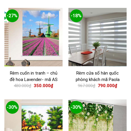
-27%
-18%
Rèm cuốn in tranh – chủ
Rèm cửa sổ hàn quốc
đề hoa Lavender- mã AS
phòng khách mã Paola
480.000
₫
350.000
₫
967.000
₫
790.000
₫
7840
-30%
-30%