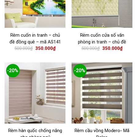
Rèm cuốn in tranh – chủ
Rèm cuốn cửa sổ văn
đề đồng quê – mã AS141
phòng in tranh – chủ đề
500.000
₫
350.000
₫
500.000
₫
350.000
₫
hoa hồng- mã AS 3649
-20%
-20%
Rèm hàn quốc chống nắng
Rèm cầu vồng Modero- Mã