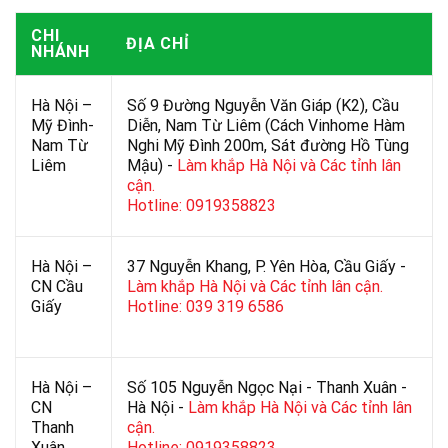
CHI
ĐỊA CHỈ
NHÁNH
Hà Nội –
Số 9 Đường Nguyễn Văn Giáp (K2), Cầu
Mỹ Đình-
Diễn, Nam Từ Liêm (Cách Vinhome Hàm
Nam Từ
Nghi Mỹ Đình 200m, Sát đường Hồ Tùng
Liêm
Mậu) -
Làm khắp Hà Nội và Các tỉnh lân
cận.
Hotline: 0919358823
Hà Nội –
37 Nguyễn Khang, P. Yên Hòa, Cầu Giấy -
CN Cầu
Làm khắp Hà Nội và Các tỉnh lân cận.
Giấy
Hotline: 039 319 6586
Hà Nội –
Số 105 Nguyễn Ngọc Nại - Thanh Xuân -
CN
Hà Nội -
Làm khắp Hà Nội và Các tỉnh lân
Thanh
cận.
Xuân
Hotline: 0919358823