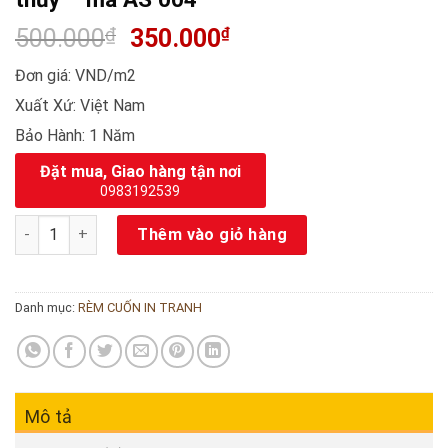
500.000
₫
350.000
₫
Đơn giá: VND/m2
Xuất Xứ: Việt Nam
Bảo Hành: 1 Năm
Đặt mua, Giao hàng tận nơi
0983192539
Rèm cuốn in tranh – chủ đề tranh phong thủy – mã AS 004 số 
Thêm vào giỏ hàng
Danh mục:
RÈM CUỐN IN TRANH
Mô tả