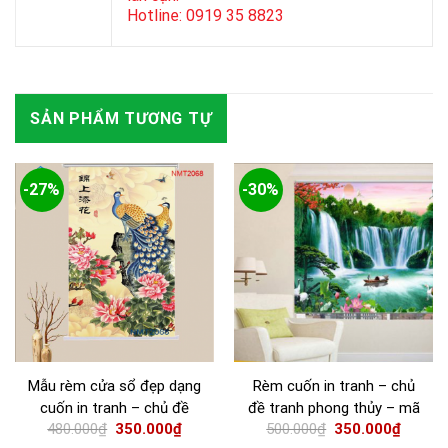
Hotline: 0919 35 8823
SẢN PHẨM TƯƠNG TỰ
-27%
-30%
Mẫu rèm cửa sổ đẹp dạng
Rèm cuốn in tranh – chủ
cuốn in tranh – chủ đề
đề tranh phong thủy – mã
480.000
₫
350.000
₫
500.000
₫
350.000
₫
Chim Công – mã AS2168
AS 0533