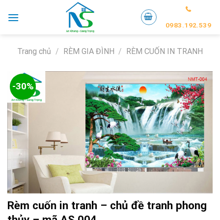
Skip
to
0983.192.539
content
Trang chủ
/
RÈM GIA ĐÌNH
/
RÈM CUỐN IN TRANH
-30%
Rèm cuốn in tranh – chủ đề tranh phong
thủy – mã AS 004