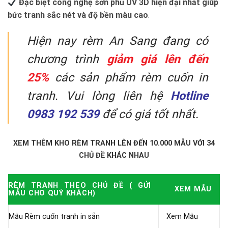
️
Đặc biệt công nghệ sơn phủ UV 3D hiện đại nhất giúp
bức tranh sắc nét và độ bền màu cao
.
Hiện nay rèm An Sang đang có
chương trình
giảm giá lên đến
25%
các sản phẩm rèm cuốn in
tranh. Vui lòng liên hệ
Hotline
0983 192 539
để có giá tốt nhất.
XEM THÊM KHO RÈM TRANH LÊN ĐẾN 10.000 MẪU VỚI 34
CHỦ ĐỀ KHÁC NHAU
RÈM TRANH THEO CHỦ ĐỀ ( GỬI
XEM MẪU
MẪU CHO QUÝ KHÁCH)
Mẫu Rèm cuốn tranh in sẵn
Xem Mẫu