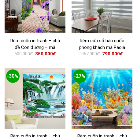
Rèm cuốn in tranh – chủ
Rèm cửa sổ hàn quốc
đề Con đường – mã
phòng khách mã Paola
500.000
₫
350.000
₫
967.000
₫
790.000
₫
TP077
-30%
-27%
Rèm cuốn in tranh – chủ
Rèm cuốn in tranh – chủ