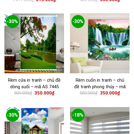
-30%
-30%
Rèm cửa in tranh – chủ đề
Rèm cuốn in tranh – chủ
dòng suối – mã AS 7445
đề tranh phong thủy – mã
500.000
₫
350.000
₫
500.000
₫
350.000
₫
AS 0533
-30%
-18%