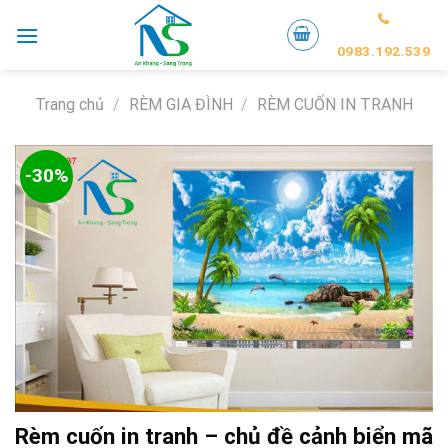
Skip
to
0983.192.539
content
Trang chủ
/
RÈM GIA ĐÌNH
/
RÈM CUỐN IN TRANH
-30%
Rèm cuốn in tranh – chủ đề cảnh biển mã