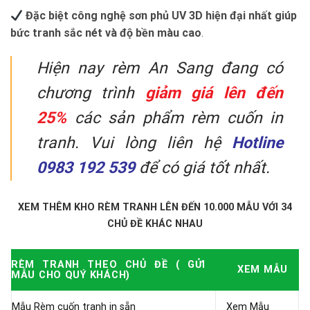
️
Đặc biệt công nghệ sơn phủ UV 3D hiện đại nhất giúp
bức tranh sắc nét và độ bền màu cao
.
Hiện nay rèm An Sang đang có
chương trình
giảm giá lên đến
25%
các sản phẩm rèm cuốn in
tranh. Vui lòng liên hệ
Hotline
0983 192 539
để có giá tốt nhất.
XEM THÊM KHO RÈM TRANH LÊN ĐẾN 10.000 MẪU VỚI 34
CHỦ ĐỀ KHÁC NHAU
RÈM TRANH THEO CHỦ ĐỀ ( GỬI
XEM MẪU
MẪU CHO QUÝ KHÁCH)
Mẫu Rèm cuốn tranh in sẵn
Xem Mẫu