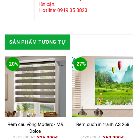
lân cận.
Hotline: 0919 35 8823
SẢN PHẨM TƯƠNG TỰ
-20%
-27%
Rèm cầu vồng Modero- Mã
Rèm cuốn in tranh AS 268
Dolce
1.019.000
₫
815.000
₫
480.000
₫
350.000
₫