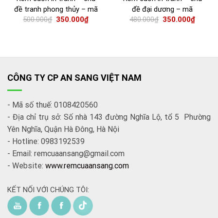
đề tranh phong thủy – mã
đề đại dương – mã
500.000
₫
350.000
₫
480.000
₫
350.000
₫
AS 004
TP1849
CÔNG TY CP AN SANG VIỆT NAM
- Mã số thuế: 0108420560
- Địa chỉ trụ sở: Số nhà 143 đường Nghĩa Lộ, tổ 5 Phường
Yên Nghĩa, Quận Hà Đông, Hà Nội
- Hotline: 0983192539
- Email: remcuaansang@gmail.com
- Website:
www.remcuaansang.com
KẾT NỐI VỚI CHÚNG TÔI: