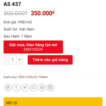
AS 437
500.000
₫
350.000
₫
Đơn giá: VND/m2
Xuất Xứ: Việt Nam
Bảo Hành: 1 Năm
Đặt mua, Giao hàng tận nơi
0983192539
Rèm cuốn in tranh – chủ đề cảnh biển mã AS 437 số lượng
Thêm vào giỏ hàng
Danh mục:
RÈM CUỐN IN TRANH
Mô tả