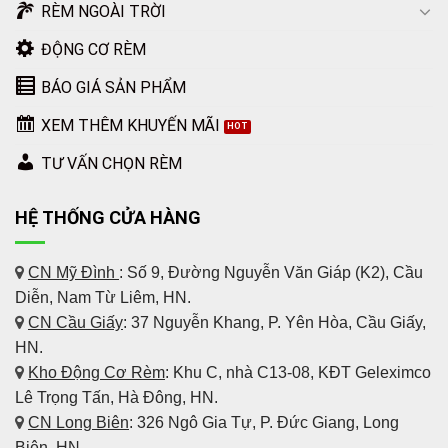
RÈM NGOÀI TRỜI
ĐỘNG CƠ RÈM
BÁO GIÁ SẢN PHẨM
XEM THÊM KHUYẾN MÃI
TƯ VẤN CHỌN RÈM
HỆ THỐNG CỬA HÀNG
CN Mỹ Đình
: Số 9, Đường Nguyễn Văn Giáp (K2), Cầu
Diễn, Nam Từ Liêm, HN.
CN Cầu Giấy
: 37 Nguyễn Khang, P. Yên Hòa, Cầu Giấy,
HN.
Kho Động Cơ Rèm
:
Khu C, nhà C13-08, KĐT Geleximco
Lê Trọng Tấn, Hà Đông, HN.
CN Long Biên
: 326 Ngô Gia Tự, P. Đức Giang, Long
Biên, HN.