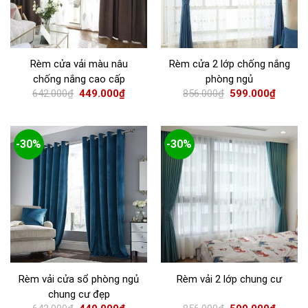
Rèm cửa vải màu nâu
Rèm cửa 2 lớp chống nắng
chống nắng cao cấp
phòng ngủ
642.000
₫
449.000
₫
856.000
₫
599.000
₫
-30%
-30%
Rèm vải cửa sổ phòng ngủ
Rèm vải 2 lớp chung cư
chung cư đẹp