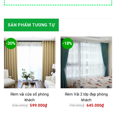
SẢN PHẨM TƯƠNG TỰ
-30%
-18%
Rèm vải cửa sổ phòng
Rèm Vải 2 lớp đẹp phòng
khách
khách
856.000
₫
599.000
₫
790.000
₫
645.000
₫