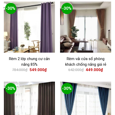
-30%
-30%
Rèm 2 lớp chung cư cản
Rèm vải cửa sổ phòng
nắng 85%
khách chống nắng giá rẻ
784.000
₫
549.000
₫
642.000
₫
449.000
₫
-30%
-30%