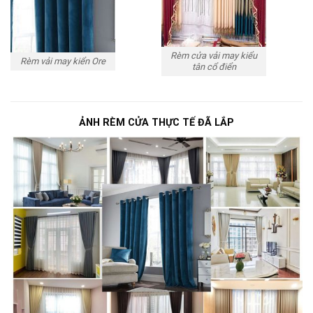
Rèm cửa vải may kiểu
Rèm vải may kiển Ore
tân cổ điển
ẢNH RÈM CỬA THỰC TẾ ĐÃ LẮP