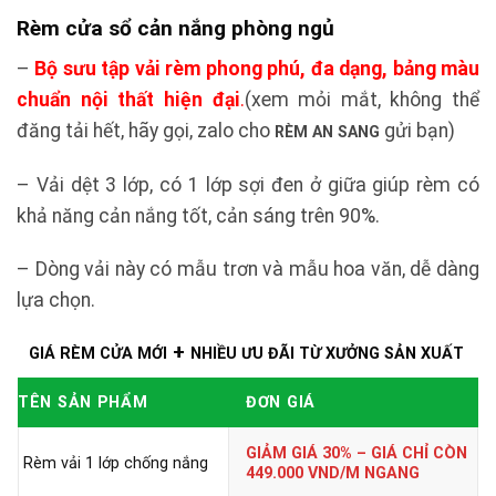
Rèm cửa sổ cản nắng phòng ngủ
–
Bộ sưu tập vải rèm phong phú, đa dạng, bảng màu
chuẩn nội thất hiện đại
.
(xem mỏi mắt, không thể
đăng tải hết, hãy gọi, zalo cho
gửi bạn
)
RÈM AN SANG
–
Vải dệt 3 lớp, có 1 lớp sợi đen ở giữa giúp rèm có
khả năng cản nắng tốt, c
ản sáng trên 90%.
– Dòng vải này có mẫu trơn và mẫu hoa văn, dễ dàng
lựa chọn.
+
GIÁ RÈM CỬA MỚI
NHIỀU ƯU ĐÃI TỪ XƯỞNG SẢN XUẤT
TÊN SẢN PHẨM
ĐƠN GIÁ
GIẢM GIÁ 30% – GIÁ CHỈ CÒN
Rèm vải 1 lớp chống nắng
449.000 VND/M NGANG