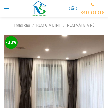
Skip
to
0983.192.539
content
Trang chủ
/
RÈM GIA ĐÌNH
/
RÈM VẢI GIÁ RẺ
-30%