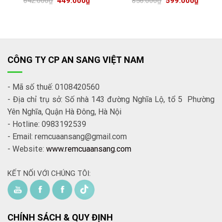
642.000
₫
449.000
₫
856.000
₫
599.000
₫
CÔNG TY CP AN SANG VIỆT NAM
- Mã số thuế: 0108420560
- Địa chỉ trụ sở: Số nhà 143 đường Nghĩa Lộ, tổ 5 Phường
Yên Nghĩa, Quận Hà Đông, Hà Nội
- Hotline: 0983192539
- Email: remcuaansang@gmail.com
- Website:
www.remcuaansang.com
KẾT NỐI VỚI CHÚNG TÔI:
CHÍNH SÁCH & QUY ĐỊNH