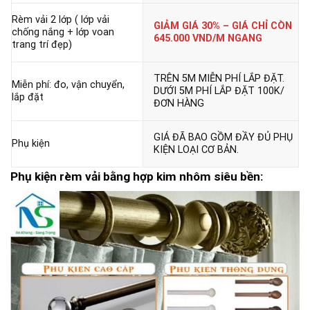
Rèm vải 2 lớp ( lớp vải
GIẢM GIÁ 30% – GIÁ CHỈ CÒN
chống nắng + lớp voan
645.000 VND/M NGANG
trang trí đẹp)
TRÊN 5M MIỄN PHÍ LẮP ĐẶT.
Miễn phí: đo, vận chuyển,
DƯỚI 5M PHÍ LẮP ĐẶT 100K/
lắp đặt
ĐƠN HÀNG
GIÁ ĐÃ BAO GỒM ĐẦY ĐỦ PHỤ
Phụ kiện
KIỆN LOẠI CƠ BẢN.
Phụ kiện rèm vải bằng hợp kim nhôm siêu bền: