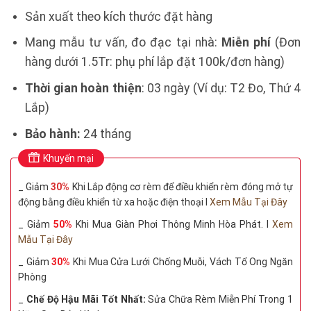
Sản xuất theo kích thước đặt hàng
Mang mẫu tư vấn, đo đạc tại nhà:
Miễn phí
(Đơn
hàng dưới 1.5Tr: phụ phí lắp đặt 100k/đơn hàng)
Thời gian hoàn thiện
: 03 ngày (Ví dụ: T2 Đo, Thứ 4
Lắp)
Bảo hành:
24 tháng
Khuyến mại
_ Giảm
30%
Khi Lắp động cơ rèm để điều khiển rèm đóng mở tự
động bằng điều khiển từ xa hoặc điện thoại I
Xem Mẫu Tại Đây
_ Giảm
50%
Khi Mua Giàn Phơi Thông Minh Hòa Phát. I
Xem
Mẫu Tại Đây
_ Giảm
30%
Khi Mua Cửa Lưới Chống Muỗi, Vách Tổ Ong Ngăn
Phòng
_
Chế Độ Hậu Mãi Tốt Nhất:
Sửa Chữa Rèm Miễn Phí Trong 1