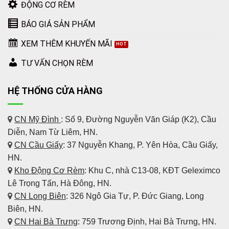
ĐỘNG CƠ RÈM
BÁO GIÁ SẢN PHẨM
XEM THÊM KHUYẾN MÃI
TƯ VẤN CHỌN RÈM
HỆ THỐNG CỬA HÀNG
CN Mỹ Đình
: Số 9, Đường Nguyễn Văn Giáp (K2), Cầu
Diễn, Nam Từ Liêm, HN.
CN Cầu Giấy
: 37 Nguyễn Khang, P. Yên Hòa, Cầu Giấy,
HN.
Kho Động Cơ Rèm
:
Khu C, nhà C13-08, KĐT Geleximco
Lê Trọng Tấn, Hà Đông, HN.
CN Long Biên
: 326 Ngô Gia Tự, P. Đức Giang, Long
Biên, HN.
CN Hai Bà Trưng
: 759 Trương Định, Hai Bà Trưng, HN.