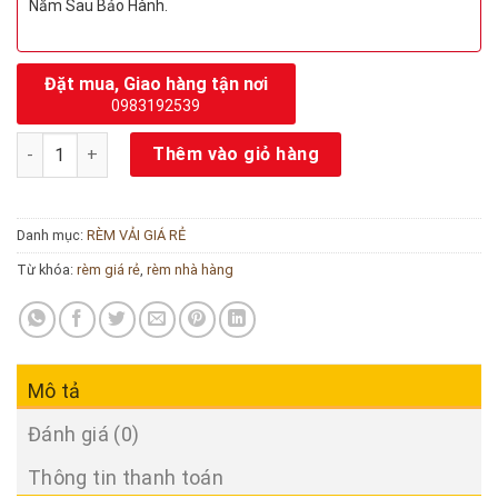
Năm Sau Bảo Hành.
Đặt mua, Giao hàng tận nơi
0983192539
Rèm cửa sổ cản nắng phòng ngủ số lượng
Thêm vào giỏ hàng
Danh mục:
RÈM VẢI GIÁ RẺ
Từ khóa:
rèm giá rẻ
,
rèm nhà hàng
Mô tả
Đánh giá (0)
Thông tin thanh toán