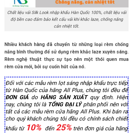
Chất liệu vải Silk Look nhập khẩu Hàn Quốc 100%, chất liệu vải
độ bền cao đảm bảo kết cấu vải khi khắc laze, chống nắng
cản nhiệt tốt.
Nhiều khách hàng đã chuyển từ những loại rèm chống
nắng bình thường để sử dụng rèm khắc laze xuyên sáng.
Rèm nghệ thuật thực sự tạo nên một thói quen mua
rèm cửa mới, bởi sự cuốn hút của nó.
Đối với các mẫu rèm lọt sáng nhập khẩu trực tiếp
từ Hàn Quốc của hãng All Plus, chúng tôi đều để
ĐƠN GIÁ
do
HÃNG SẢN XUẤT
quy định. Hiện
nay, chúng tôi là
TỔNG ĐẠI LÝ
phân phối nên với
tất cả các mẫu rèm cửa hãng All Plus. Khi bán ra
cho quý khách chúng tôi đều có chính sách chiết
10%
25%
khấu từ
đến
trên đơn giá của hãng