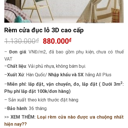
Rèm cửa đục lỗ 3D cao cấp
1.130.000
₫
880.000
₫
–
Đơn giá
: VNĐ/m2, đã bao gồm phụ kiện, chưa có thuế
VAT
–
Chất liệu
: Vải phủ nhựa, không bám bụi.
–
Xuất Xứ
: Hàn Quốc/
Nhập khẩu và SX
: hãng All Plus
2
–
Miễn phí: lắp đặt, vận chuyển, đo, lắp đặt ( Dưới 3m
:
Phụ phí lắp đặt 100k/đơn hàng)
– Sản xuất theo kích thước đặt hàng
–
Bảo hành
: 36 tháng.
>>
XEM THÊM:
Loại rèm cửa nào được ưa chuộng nhất
hiện nay??