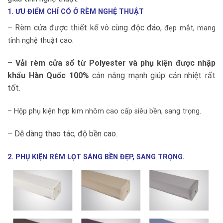
1. ƯU ĐIỂM CHỈ CÓ Ở RÈM NGHỆ THUẬT
– Rèm cửa được thiết kế vô cùng độc đáo,
đẹp mắt, mang
tính nghệ thuật cao.
– Vải rèm cửa sổ từ Polyester và phụ kiện được nhập
khẩu Hàn Quốc 100%
cản nắng mạnh giúp cản nhiệt rất
tốt.
– Hộp phụ kiện hợp kim nhôm cao cấp siêu bền, sang trọng.
– Dễ dàng thao tác, độ bền cao.
2. PHỤ KIỆN RÈM LỌT SÁNG BỀN ĐẸP, SANG TRỌNG.