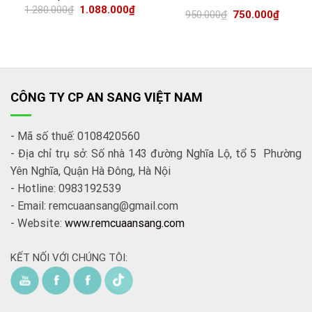
1.280.000
₫
1.088.000
₫
950.000
₫
750.000
₫
CÔNG TY CP AN SANG VIỆT NAM
- Mã số thuế: 0108420560
- Địa chỉ trụ sở: Số nhà 143 đường Nghĩa Lộ, tổ 5 Phường
Yên Nghĩa, Quận Hà Đông, Hà Nội
- Hotline: 0983192539
- Email: remcuaansang@gmail.com
- Website:
www.remcuaansang.com
KẾT NỐI VỚI CHÚNG TÔI: