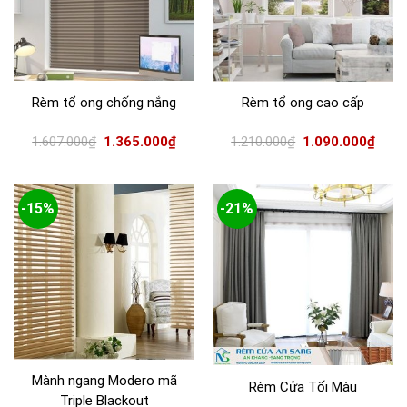
Rèm tổ ong chống nắng
Rèm tổ ong cao cấp
1.607.000
₫
1.365.000
₫
1.210.000
₫
1.090.000
₫
-15%
-21%
Mành ngang Modero mã
Rèm Cửa Tối Màu
Triple Blackout