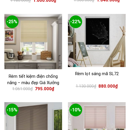
1.180.000
₫
1.000.000
₫
-25%
-22%
Rèm lọt sáng mã SL72
Rèm tiết kiệm điện chống
nắng – màu đẹp Giá Xưởng
1.130.000
₫
880.000
₫
1.061.000
₫
795.000
₫
-15%
-10%