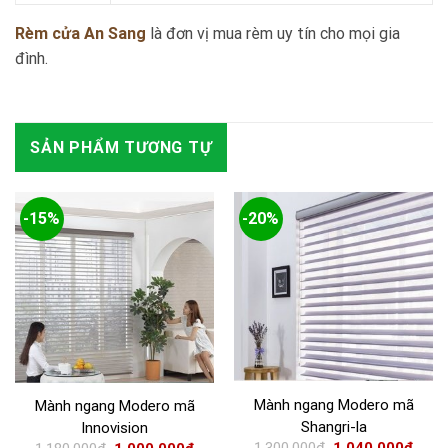
Rèm cửa An Sang
là đơn vị mua rèm uy tín cho mọi gia
đình.
SẢN PHẨM TƯƠNG TỰ
-15%
-20%
Mành ngang Modero mã
Mành ngang Modero mã
Shangri-la
Innovision
1.300.000
₫
1.040.000
₫