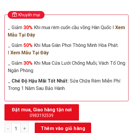
Khuyến mại
_ Giảm
30%
Khi mua rèm cuốn cầu vồng Hàn Quốc I
Xem
Mẫu Tại Đây
_ Giảm
50%
Khi Mua Giàn Phơi Thông Minh Hòa Phát.
I
Xem Mẫu Tại Đây
_ Giảm
30%
Khi Mua Cửa Lưới Chống Muỗi, Vách Tổ Ong
Ngăn Phòng
_
Chế Độ Hậu Mãi Tốt Nhất:
Sửa Chữa Rèm Miễn Phí
Trong 1 Năm Sau Bảo Hành.
Đặt mua, Giao hàng tận nơi
0983192539
Rèm cửa đục lỗ 3D cao cấp số lượng
Thêm vào giỏ hàng