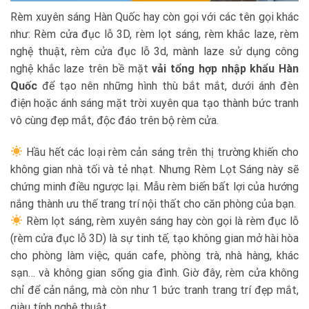
Rèm xuyên sáng Hàn Quốc hay còn gọi với các tên gọi khác
như: Rèm cửa đục lỗ 3D, rèm lọt sáng, rèm khắc laze, rèm
nghệ thuật, rèm cửa đục lỗ 3d, mành laze sử dụng công
nghệ khắc laze trên bề mặt
vải tổng hợp nhập khẩu Hàn
Quốc
để tạo nên những hình thù bắt mắt, dưới ánh đèn
điện hoặc ánh sáng mặt trời xuyên qua tạo thành bức tranh
vô cùng đẹp mắt, độc đáo trên bộ rèm cửa.
Hầu hết các loại rèm cản sáng trên thị trường khiến cho
không gian nhà tối và tẻ nhạt. Nhưng Rèm Lọt Sáng này sẽ
chứng minh điều ngược lại. Mẫu rèm biến bất lợi của hướng
nắng thành ưu thế trang trí nội thất cho căn phòng của bạn.
Rèm lọt sáng, rèm xuyên sáng hay còn gọi là rèm đục lỗ
(rèm cửa đục lỗ 3D) là sự tinh tế, tạo không gian mở hài hòa
cho phòng làm việc, quán cafe, phòng trà, nhà hàng, khác
sạn… và không gian sống gia đình. Giờ đây, rèm cửa không
chỉ để cản nắng, mà còn như 1 bức tranh trang trí đẹp mắt,
giàu tính nghệ thuật.