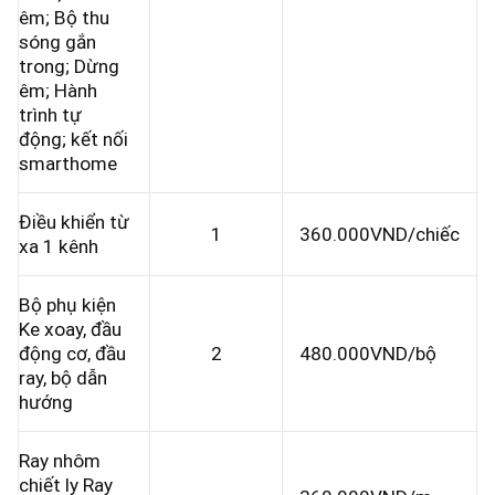
êm; Bộ thu
sóng gắn
trong; Dừng
êm; Hành
trình tự
động; kết nối
smarthome
Điều khiển từ
1
360.000VND/chiếc
xa 1 kênh
Bộ phụ kiện
Ke xoay, đầu
động cơ, đầu
2
480.000VND/bộ
ray, bộ dẫn
hướng
Ray nhôm
chiết ly Ray