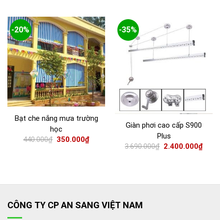
-20%
-35%
Bạt che nắng mưa trường
Giàn phơi cao cấp S900
học
Plus
440.000
₫
350.000
₫
3.690.000
₫
2.400.000
₫
CÔNG TY CP AN SANG VIỆT NAM