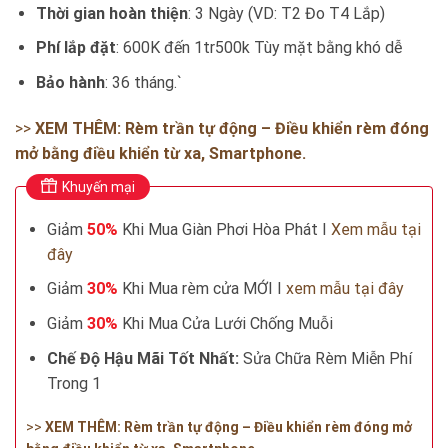
Thời gian hoàn thiện
: 3 Ngày (VD: T2 Đo T4 Lắp)
Phí lắp đặt
: 600K đến 1tr500k Tùy mặt bằng khó dễ
Bảo hành
: 36 tháng.`
>>
XEM THÊM: Rèm trần tự động – Điều khiển rèm đóng
mở bằng điều khiển từ xa, Smartphone.
Khuyến mại
Giảm
50%
Khi Mua Giàn Phơi Hòa Phát I
Xem mẫu tại
đây
Giảm
30%
Khi Mua rèm cửa MỚI I
xem mẫu tại đây
Giảm
30%
Khi Mua Cửa Lưới Chống Muỗi
Chế Độ Hậu Mãi Tốt Nhất:
Sửa Chữa Rèm Miễn Phí
Trong 1
>>
XEM THÊM: Rèm trần tự động – Điều khiển rèm đóng mở