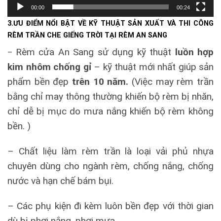
00:00
00:24
3.ƯU ĐIỂM NỔI BẬT VỀ KỸ THUẬT SẢN XUẤT VÀ THI CÔNG
RÈM TRẦN CHE GIẾNG TRỜI TẠI RÈM AN SANG
Rèm cửa An Sang sử dụng kỹ thuật
luồn hợp
–
kim nhôm chống gỉ
– kỹ thuật mới nhất giúp sản
phẩm bền đẹp
trên 10 năm.
(Việc may rèm trần
bằng chỉ may thông thường khiến bộ rèm bị nhăn,
chỉ dễ bị mục do mưa nắng khiến bộ rèm không
bền. )
– Chất liệu làm rèm trần là loại vải phủ nhựa
chuyên dùng cho ngành rèm, chống nắng, chống
nước và hạn chế bám bụi.
– C
ác phụ kiện đi kèm luôn bền đẹp với thời gian
dù bị phơi nắng, phơi mưa.