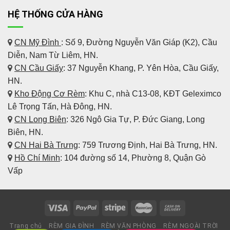
HỆ THỐNG CỬA HÀNG
CN Mỹ Đình
: Số 9, Đường Nguyễn Văn Giáp (K2), Cầu
Diễn, Nam Từ Liêm, HN.
CN Cầu Giấy
: 37 Nguyễn Khang, P. Yên Hòa, Cầu Giấy,
HN.
Kho Động Cơ Rèm
:
Khu C, nhà C13-08, KĐT Geleximco
Lê Trọng Tấn, Hà Đông, HN.
CN Long Biên
: 326 Ngô Gia Tự, P. Đức Giang, Long
Biên, HN.
CN Hai Bà Trưng
: 759 Trương Định, Hai Bà Trưng, HN.
Hồ Chí Minh
: 104 đường số 14, Phường 8, Quận Gò
Vấp
Trang chủ
RÈM GIA ĐÌNH
RÈM VĂN PHÒNG
RÈM NGOÀI TRỜI