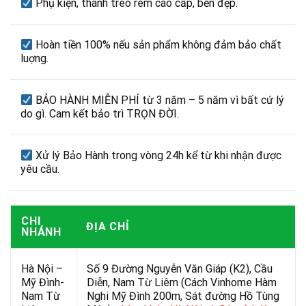
Phụ kiện, thanh treo rèm cao cấp, bền đẹp.
Hoàn tiền 100% nếu sản phẩm không đảm bảo chất
luợng.
BẢO HÀNH MIỄN PHÍ từ 3 năm – 5 năm vì bất cứ lý
do gì. Cam kết bảo trì TRỌN ĐỜI.
Xử lý Bảo Hành trong vòng 24h kể từ khi nhận được
yêu cầu.
CHI
ĐỊA CHỈ
NHÁNH
Hà Nội –
Số 9 Đường Nguyễn Văn Giáp (K2), Cầu
Mỹ Đình-
Diễn, Nam Từ Liêm (Cách Vinhome Hàm
Nam Từ
Nghi Mỹ Đình 200m, Sát đường Hồ Tùng