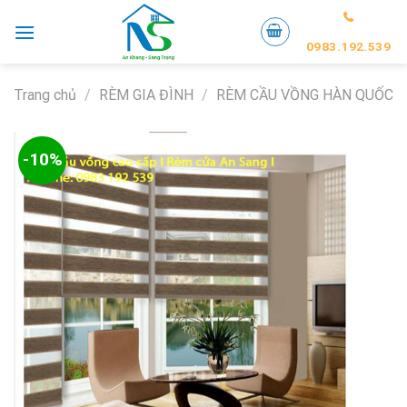
Skip
to
0983.192.539
content
Trang chủ
/
RÈM GIA ĐÌNH
/
RÈM CẦU VỒNG HÀN QUỐC
-10%