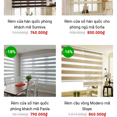
Rèm cửa hàn quốc phòng
Rèm cửa sổ hàn quốc cho
khách mã Sunniva
phòng ngủ mã Sofia
915.000
₫
760.000
₫
998.000
₫
800.000
₫
-18%
-16%
Rèm cửa sổ hàn quốc
Rèm cầu vồng Modero mã
phòng khách mã Paola
Slope
967.000
₫
790.000
₫
1.019.000
₫
860.000
₫