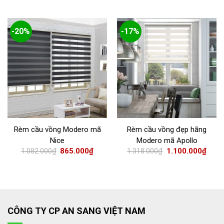
-20%
-17%
Rèm cầu vồng Modero mã
Rèm cầu vồng đẹp hãng
Nice
Modero mã Apollo
1.082.000
₫
865.000
₫
1.318.000
₫
1.100.000
₫
CÔNG TY CP AN SANG VIỆT NAM