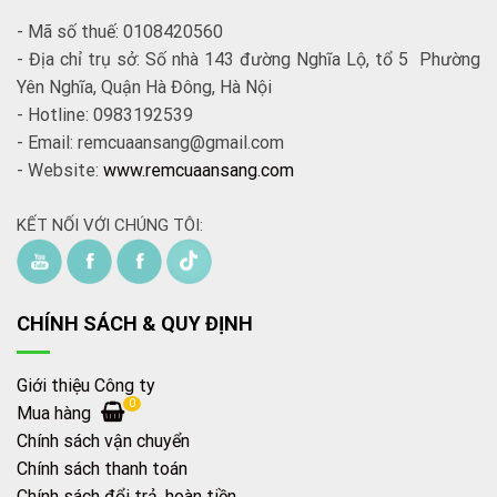
- Mã số thuế: 0108420560
- Địa chỉ trụ sở: Số nhà 143 đường Nghĩa Lộ, tổ 5 Phường
Yên Nghĩa, Quận Hà Đông, Hà Nội
- Hotline: 0983192539
- Email: remcuaansang@gmail.com
- Website:
www.remcuaansang.com
KẾT NỐI VỚI CHÚNG TÔI:
CHÍNH SÁCH & QUY ĐỊNH
Giới thiệu Công ty
0
Mua hàng
Chính sách vận chuyển
Chính sách thanh toán
Chính sách đổi trả, hoàn tiền