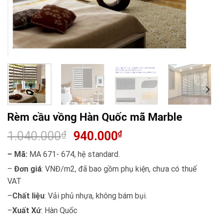
Rèm cầu vồng Hàn Quốc mã Marble
1.040.000
₫
940.000
₫
– Mã:
MA 671- 674, hệ standard.
–
Đơn giá
: VNĐ/m2, đã bao gồm phụ kiện, chưa có thuế
VAT
–
Chất liệu
: Vải phủ nhựa, không bám bụi.
–
Xuất Xứ
: Hàn Quốc