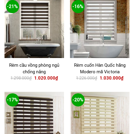
-21%
-16%
Rèm cầu vồng phòng ngủ
Rèm cuốn Hàn Quốc hãng
chống nắng
Modero mã Victoria
1.298.000
₫
1.020.000
₫
1.226.000
₫
1.030.000
₫
-17%
-20%