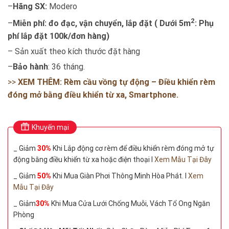
–
Hãng SX:
Modero
2
–
Miễn phí: đo đạc, vận chuyển, lắp đặt ( Dưới 5m
: Phụ
phí lắp đặt 100k/đơn hàng)
– Sản xuất theo kích thước đặt hàng
–
Bảo hành
: 36 tháng.
>>
XEM THÊM: Rèm cầu vồng tự động – Điều khiển rèm
đóng mở bằng điều khiển từ xa, Smartphone.
Khuyến mại
_ Giảm
30%
Khi Lắp động cơ rèm để điều khiển rèm đóng mở tự
động bằng điều khiển từ xa hoặc điện thoại I
Xem Mẫu Tại Đây
_ Giảm
50%
Khi Mua Giàn Phơi Thông Minh Hòa Phát. I
Xem
Mẫu Tại Đây
_ Giảm
30%
Khi Mua Cửa Lưới Chống Muỗi, Vách Tổ Ong Ngăn
Phòng