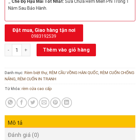
_
Chế Độ Hậu Mãi Tốt Nhất:
Sửa Chữa Rèm Miễn Phí Trong 1
Năm Sau Bảo Hành.
Đặt mua, Giao hàng tận nơi
0983192539
Rèm cầu vồng Hàn Quốc mã Marble số lượng
Thêm vào giỏ hàng
Danh mục:
Rèm biệt thự
,
RÈM CẦU VỒNG HÀN QUỐC
,
RÈM CUỐN CHỐNG
NẮNG
,
RÈM CUỐN IN TRANH
Từ khóa:
rèm cửa cao cấp
Mô tả
Đánh giá (0)