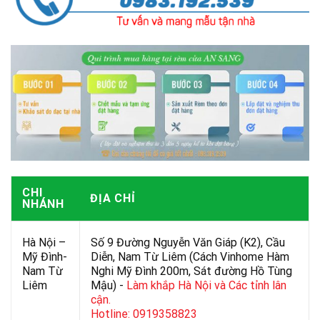
CHI
ĐỊA CHỈ
NHÁNH
Hà Nội –
Số 9 Đường Nguyễn Văn Giáp (K2), Cầu
Mỹ Đình-
Diễn, Nam Từ Liêm (Cách Vinhome Hàm
Nam Từ
Nghi Mỹ Đình 200m, Sát đường Hồ Tùng
Liêm
Mậu) -
Làm khắp Hà Nội và Các tỉnh lân
cận.
Hotline: 0919358823