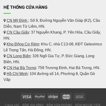
HỆ THỐNG CỬA HÀNG
CN Mỹ Đình
: Số 9, Đường Nguyễn Văn Giáp (K2), Cầu
Diễn, Nam Từ Liêm, HN.
CN Cầu Giấy
: 37 Nguyễn Khang, P. Yên Hòa, Cầu Giấy,
HN.
Kho Động Cơ Rèm
:
Khu C, nhà C13-08, KĐT Geleximco
Lê Trọng Tấn, Hà Đông, HN.
CN Long Biên
: 326 Ngô Gia Tự, P. Đức Giang, Long
Biên, HN.
CN Hai Bà Trưng
: 759 Trương Định, Hai Bà Trưng, HN.
Hồ Chí Minh
: 104 đường số 14, Phường 8, Quận Gò
Vấp
Trang chủ
RÈM GIA ĐÌNH
RÈM VĂN PHÒNG
RÈM NGOÀI TRỜI