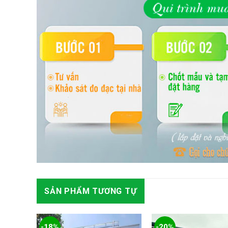
SẢN PHẨM TƯƠNG TỰ
-18%
-20%