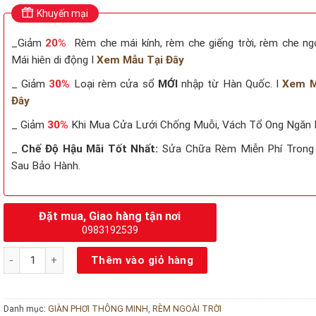
Khuyến mại
_Giảm
2
0%
Rèm che mái kính, rèm che giếng trời, rèm che ngoà
Mái hiên di động I
Xem Mẫu Tại Đây
_ Giảm
3
0%
Loại rèm cửa sổ
MỚI
nhập từ Hàn Quốc. I
Xem M
Đây
_ Giảm
30%
Khi Mua Cửa Lưới Chống Muỗi, Vách Tổ Ong Ngăn
_
Chế Độ Hậu Mãi Tốt Nhất:
Sửa Chữa Rèm Miễn Phí Trong
Sau Bảo Hành.
Đặt mua, Giao hàng tận nơi
0983192539
Giàn phơi thông minh Sankaku 05 số lượng
Thêm vào giỏ hàng
Danh mục:
GIÀN PHƠI THÔNG MINH
,
RÈM NGOÀI TRỜI