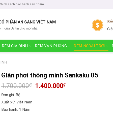
Chính sách bảo hành sản phẩm
CỔ PHẦN AN SANG VIỆT NAM
BÁ
èm cửa Uy tín cho mọi nhà.
Giả
RÈM GIA ĐÌNH
RÈM VĂN PHÒNG
RÈM NGOÀI TRỜI
MINH
Giàn phơi thông minh Sankaku 05
1.700.000
₫
1.400.000
₫
Đơn giá: Bộ
Xuất xứ: Việt Nam
Bảo hành: 1 Năm