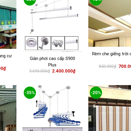
Rèm che giếng trời 
ung cư
Giàn phơi cao cấp S900
Plus
850.000
₫
700.0
00
₫
3.690.000
₫
2.400.000
₫
-35%
-20%