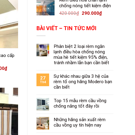
Rèm điều hòa chắn lạnh
chống nóng tiết kiệm điện
420.000
₫
290.000
₫
BÀI VIẾT – TIN TỨC MỚI
Phân biệt 2 loại rèm ngăn
lạnh điều hòa chống nóng
cao cấp
mùa hè tiết kiệm 95% điện,
tránh nhầm lẫn bạn cần biết
00
₫
Sự khác nhau giữa 3 hệ của
27
rèm tổ ong hãng Modero bạn
Th4
cần biết
Top 15 mẫu rèm cầu vồng
chống nắng tốt đây rồi
Những hãng sản xuất rèm
cầu vồng uy tín hiện nay