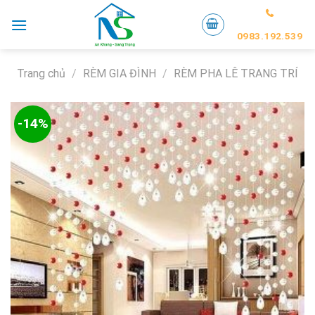
Skip
to
0983.192.539
content
Trang chủ
/
RÈM GIA ĐÌNH
/
RÈM PHA LÊ TRANG TRÍ
-14%