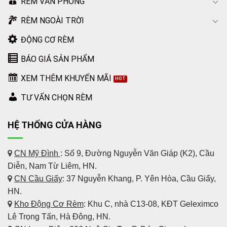
RÈM VĂN PHÒNG
RÈM NGOÀI TRỜI
ĐỘNG CƠ RÈM
BÁO GIÁ SẢN PHẨM
XEM THÊM KHUYẾN MÃI
TƯ VẤN CHỌN RÈM
HỆ THỐNG CỬA HÀNG
CN Mỹ Đình
: Số 9, Đường Nguyễn Văn Giáp (K2), Cầu
Diễn, Nam Từ Liêm, HN.
CN Cầu Giấy
: 37 Nguyễn Khang, P. Yên Hòa, Cầu Giấy,
HN.
Kho Động Cơ Rèm
:
Khu C, nhà C13-08, KĐT Geleximco
Lê Trọng Tấn, Hà Đông, HN.