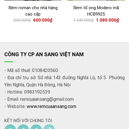
Rèm roman cho nhà hàng
Rèm tổ ong Modero mã
cao cấp
HCB9925
800.000
₫
600.000
₫
1.349.000
₫
1.080.000
₫
CÔNG TY CP AN SANG VIỆT NAM
- Mã số thuế: 0108420560
- Địa chỉ trụ sở: Số nhà 143 đường Nghĩa Lộ, tổ 5 Phường
Yên Nghĩa, Quận Hà Đông, Hà Nội
- Hotline: 0983192539
- Email: remcuaansang@gmail.com
- Website:
www.remcuaansang.com
KẾT NỐI VỚI CHÚNG TÔI: