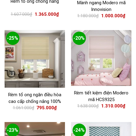
Rèm tổ ong chống nắng
Mành ngang Modero mã
Innovision
1.607.000
₫
1.365.000
₫
1.180.000
₫
1.000.000
₫
-25%
-20%
Rèm tiết kiệm điện Modero
Rèm tổ ong ngăn điều hòa
mã HCS9325
cao cấp chống nắng 100%
1.638.000
₫
1.310.000
₫
1.061.000
₫
795.000
₫
-23%
-24%