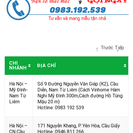
Trước
Tiếp
CHI
ĐỊA CHỈ
NHÁNH
Hà Nội –
Số 9 Đường Nguyễn Văn Giáp (K2), Cầu
Mỹ Đình-
Diễn, Nam Từ Liêm (Cách Vinhome Hàm
Nam Từ
Nghi Mỹ Đình 300m,Cách đường Hồ Tùng
Liêm
Mậu 20 m)
Hotline: 0983 192 539
Hà Nội –
171 Nguyễn Khang, P. Yên Hòa, Cầu Giấy
CN Cầu
Hotline: 0946 811 266