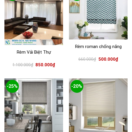
Rèm roman chống nắng
Rèm Vải Biệt Thự
660.000
₫
500.000
₫
1.100.000
₫
850.000
₫
-25%
-20%