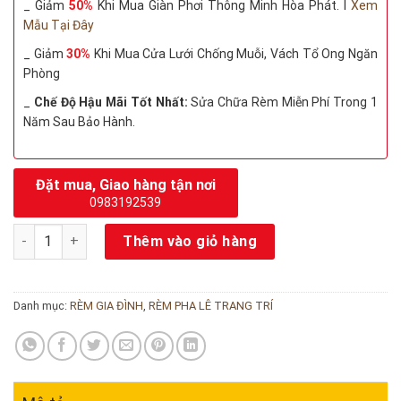
_ Giảm
50%
Khi Mua Giàn Phơi Thông Minh Hòa Phát. I
Xem
Mẫu Tại Đây
_ Giảm
30%
Khi Mua Cửa Lưới Chống Muỗi, Vách Tổ Ong Ngăn
Phòng
_
Chế Độ Hậu Mãi Tốt Nhất:
Sửa Chữa Rèm Miễn Phí Trong 1
Năm Sau Bảo Hành.
Đặt mua, Giao hàng tận nơi
0983192539
Rèm Pha lê giá rẻ số lượng
Thêm vào giỏ hàng
Danh mục:
RÈM GIA ĐÌNH
,
RÈM PHA LÊ TRANG TRÍ