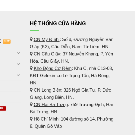
HỆ THỐNG CỬA HÀNG
CN Mỹ Đình
: Số 9, Đường Nguyễn Văn
C
Giáp (K2), Cầu Diễn, Nam Từ Liêm, HN.
CN Cầu Giấy
: 37 Nguyễn Khang, P. Yên
Hòa, Cầu Giấy, HN.
Kho Động Cơ Rèm
:
Khu C, nhà C13-08,
KĐT Geleximco Lê Trọng Tấn, Hà Đông,
HN.
CN Long Biên
: 326 Ngô Gia Tự, P. Đức
Giang, Long Biên, HN.
CN Hai Bà Trưng
: 759 Trương Định, Hai
Bà Trưng, HN.
Hồ Chí Minh
: 104 đường số 14, Phường
8, Quận Gò Vấp