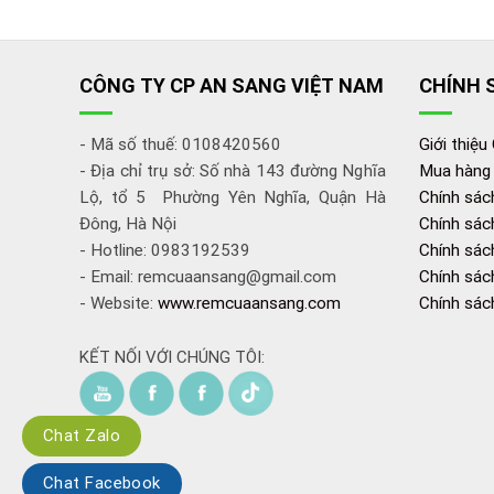
CÔNG TY CP AN SANG VIỆT NAM
CHÍNH 
- Mã số thuế: 0108420560
Giới thiệu
- Địa chỉ trụ sở: Số nhà 143 đường Nghĩa
Mua hàng
Lộ, tổ 5 Phường Yên Nghĩa, Quận Hà
Chính sác
Đông, Hà Nội
Chính sác
- Hotline: 0983192539
Chính sách
- Email: remcuaansang@gmail.com
Chính sác
- Website:
www.remcuaansang.com
Chính sác
KẾT NỐI VỚI CHÚNG TÔI:
Chat Zalo
Chat Facebook