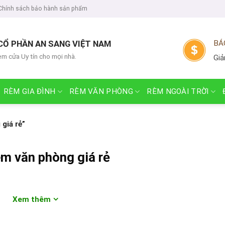
Chính sách bảo hành sản phẩm
CỔ PHẦN AN SANG VIỆT NAM
BÁ
èm cửa Uy tín cho mọi nhà.
Giả
RÈM GIA ĐÌNH
RÈM VĂN PHÒNG
RÈM NGOÀI TRỜI
giá rẻ”
èm văn phòng giá rẻ
Xem thêm