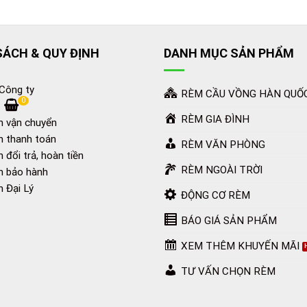
SÁCH & QUY ĐỊNH
DANH MỤC SẢN PHẨM
 Công ty
RÈM CẦU VỒNG HÀN QUỐ
0
RÈM GIA ĐÌNH
h vận chuyển
h thanh toán
RÈM VĂN PHÒNG
 đổi trả, hoàn tiền
RÈM NGOÀI TRỜI
h bảo hành
h Đại Lý
ĐỘNG CƠ RÈM
BÁO GIÁ SẢN PHẨM
XEM THÊM KHUYẾN MÃI
TƯ VẤN CHỌN RÈM