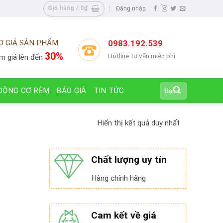
Giỏ hàng /
0
₫
Đăng nhập
O GIÁ SẢN PHẨM
0983.192.539
30%
Hotline tư vấn miễn phí
m giá lên đến
Tìm
ĐỘNG CƠ RÈM
BÁO GIÁ
TIN TỨC
kiếm:
Hiển thị kết quả duy nhất
Chất lượng uy tín
Hàng chính hãng
Cam kết về giá