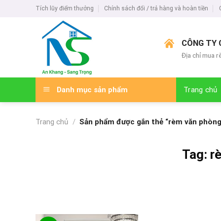
Skip
Tích lũy điểm thưởng
Chính sách đổi / trả hàng và hoàn tiền
to
content
CÔNG TY 
Địa chỉ mua r
Danh mục sản phẩm
Trang chủ
Trang chủ
/
Sản phẩm được gắn thẻ “rèm văn phòng 
Tag:
r