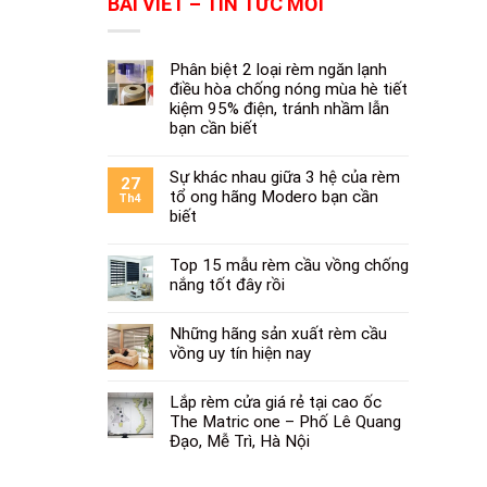
BÀI VIẾT – TIN TỨC MỚI
Phân biệt 2 loại rèm ngăn lạnh
điều hòa chống nóng mùa hè tiết
kiệm 95% điện, tránh nhầm lẫn
bạn cần biết
Sự khác nhau giữa 3 hệ của rèm
27
tổ ong hãng Modero bạn cần
Th4
biết
Top 15 mẫu rèm cầu vồng chống
nắng tốt đây rồi
Những hãng sản xuất rèm cầu
vồng uy tín hiện nay
Lắp rèm cửa giá rẻ tại cao ốc
The Matric one – Phố Lê Quang
Đạo, Mễ Trì, Hà Nội