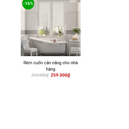
-16%
Rèm cuốn cản nắng cho nhà
hàng
310.000
₫
259.000
₫