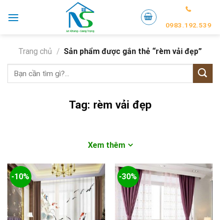
Skip
to
0983.192.539
content
Trang chủ
/
Sản phẩm được gắn thẻ “rèm vải đẹp”
Tìm
kiếm:
Tag:
rèm vải đẹp
Xem thêm
-10%
-30%