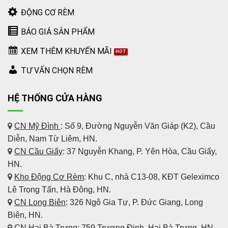
ĐỘNG CƠ RÈM
BÁO GIÁ SẢN PHẨM
XEM THÊM KHUYẾN MÃI
TƯ VẤN CHỌN RÈM
HỆ THỐNG CỬA HÀNG
CN Mỹ Đình
: Số 9, Đường Nguyễn Văn Giáp (K2), Cầu
Diễn, Nam Từ Liêm, HN.
CN Cầu Giấy
: 37 Nguyễn Khang, P. Yên Hòa, Cầu Giấy,
HN.
Kho Động Cơ Rèm
:
Khu C, nhà C13-08, KĐT Geleximco
Lê Trọng Tấn, Hà Đông, HN.
CN Long Biên
: 326 Ngô Gia Tự, P. Đức Giang, Long
Biên, HN.
CN Hai Bà Trưng
: 759 Trương Định, Hai Bà Trưng, HN.