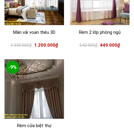
Màn vải voan thêu 3D
Rèm 2 lớp phòng ngủ
1.330.000
₫
1.200.000
₫
642.000
₫
449.000
₫
-9%
Rèm cửa biệt thự