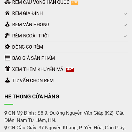
RÈM CẦU VỒNG HÀN QUỐC
RÈM GIA ĐÌNH
RÈM VĂN PHÒNG
RÈM NGOÀI TRỜI
ĐỘNG CƠ RÈM
BÁO GIÁ SẢN PHẨM
XEM THÊM KHUYẾN MÃI
TƯ VẤN CHỌN RÈM
HỆ THỐNG CỬA HÀNG
CN Mỹ Đình
: Số 9, Đường Nguyễn Văn Giáp (K2), Cầu
Diễn, Nam Từ Liêm, HN.
CN Cầu Giấy
: 37 Nguyễn Khang, P. Yên Hòa, Cầu Giấy,