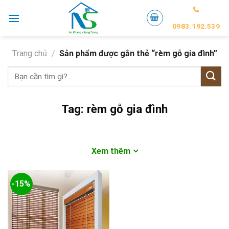
Skip
to
0983.192.539
content
Trang chủ
/
Sản phẩm được gắn thẻ “rèm gỗ gia đình”
Tìm
kiếm:
Tag:
rèm gỗ gia đình
Xem thêm
-15%