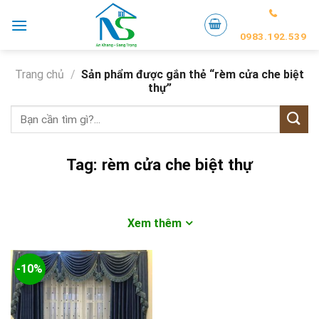
Skip
to
0983.192.539
content
Trang chủ
/
Sản phẩm được gắn thẻ “rèm cửa che biệt
thự”
Tìm
kiếm:
Tag:
rèm cửa che biệt thự
Xem thêm
-10%