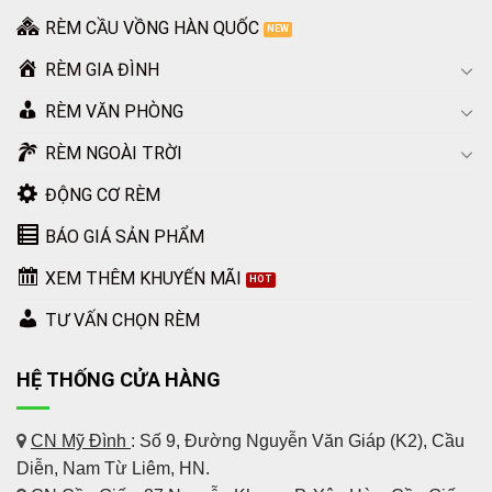
RÈM CẦU VỒNG HÀN QUỐC
RÈM GIA ĐÌNH
RÈM VĂN PHÒNG
RÈM NGOÀI TRỜI
ĐỘNG CƠ RÈM
BÁO GIÁ SẢN PHẨM
XEM THÊM KHUYẾN MÃI
TƯ VẤN CHỌN RÈM
HỆ THỐNG CỬA HÀNG
CN Mỹ Đình
: Số 9, Đường Nguyễn Văn Giáp (K2), Cầu
Diễn, Nam Từ Liêm, HN.