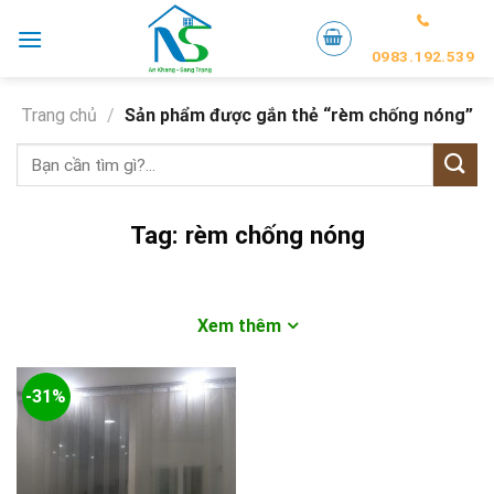
Skip
to
0983.192.539
content
Trang chủ
/
Sản phẩm được gắn thẻ “rèm chống nóng”
Tìm
kiếm:
Tag:
rèm chống nóng
Xem thêm
-31%