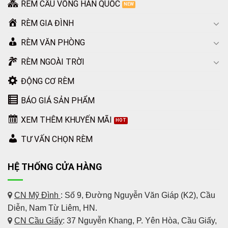
RÈM CẦU VỒNG HÀN QUỐC
RÈM GIA ĐÌNH
RÈM VĂN PHÒNG
RÈM NGOÀI TRỜI
ĐỘNG CƠ RÈM
BÁO GIÁ SẢN PHẨM
XEM THÊM KHUYẾN MÃI
TƯ VẤN CHỌN RÈM
HỆ THỐNG CỬA HÀNG
CN Mỹ Đình
: Số 9, Đường Nguyễn Văn Giáp (K2), Cầu
Diễn, Nam Từ Liêm, HN.
CN Cầu Giấy
: 37 Nguyễn Khang, P. Yên Hòa, Cầu Giấy,