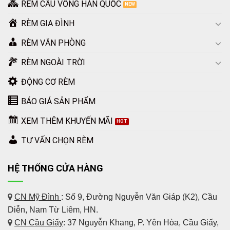
RÈM CẦU VỒNG HÀN QUỐC
RÈM GIA ĐÌNH
RÈM VĂN PHÒNG
RÈM NGOÀI TRỜI
ĐỘNG CƠ RÈM
BÁO GIÁ SẢN PHẨM
XEM THÊM KHUYẾN MÃI
TƯ VẤN CHỌN RÈM
HỆ THỐNG CỬA HÀNG
CN Mỹ Đình
: Số 9, Đường Nguyễn Văn Giáp (K2), Cầu
Diễn, Nam Từ Liêm, HN.
CN Cầu Giấy
: 37 Nguyễn Khang, P. Yên Hòa, Cầu Giấy,