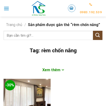
Skip
to
0983.192.539
content
Trang chủ
/
Sản phẩm được gắn thẻ “rèm chốn nắng”
Tìm
kiếm:
Tag:
rèm chốn nắng
Xem thêm
-30%